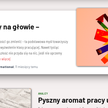
 na głowie –
wości go zmienić – ta podstawowa myśl towarzyszy
wyzwolenie klasy pracującej. Nawet tysiąc
łość nie przyda się na nic, jeśli nie oprzemy
ę więcej
rnational
,
11 miesięcy
temu
ANALIZY
Pyszny aromat pracy 