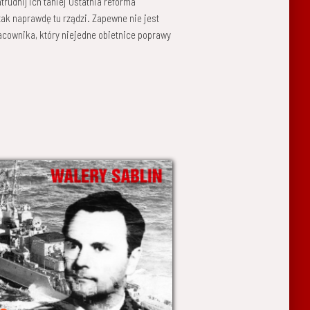
rudnij ich taniej Ostatnia reforma
tak naprawdę tu rządzi. Zapewne nie jest
cownika, który niejedne obietnice poprawy