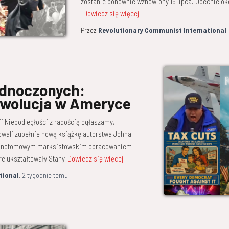
zostanie ponownie wznowiony 15 lipca. Obecnie o
Dowiedz się więcej
Przez
Revolutionary Communist International
ednoczonych:
rewolucja w Ameryce
ji Niepodległości z radością ogłaszamy,
owali zupełnie nową książkę autorstwa Johna
 jednotomowym marksistowskim opracowaniem
e ukształtowały Stany
Dowiedz się więcej
tional
,
2 tygodnie
temu