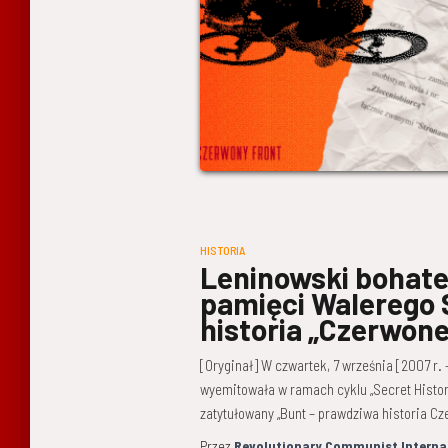
HISTORIA
Leninowski bohate
pamięci Walerego 
historia „Czerwone
[Oryginał] W czwartek, 7 września [2007 r. 
wyemitowała w ramach cyklu „Secret Histor
zatytułowany „Bunt – prawdziwa historia Cz
Przez
Revolutionary Communist Interna