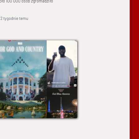
koło 100 000 osób zgromadziło
,
2 tygodnie
temu