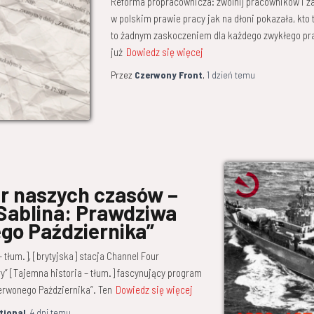
Reforma propracownicza: zwolnij pracowników i zat
w polskim prawie pracy jak na dłoni pokazała, kto 
to żadnym zaskoczeniem dla każdego zwykłego pra
już
Dowiedz się więcej
Przez
Czerwony Front
,
1 dzień
temu
r naszych czasów –
Sablina: Prawdziwa
go Października”
– tłum.], [brytyjska] stacja Channel Four
y” [Tajemna historia – tłum.] fascynujący program
erwonego Października”. Ten
Dowiedz się więcej
tional
,
4 dni
temu