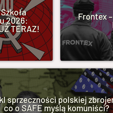
 Szkoła
Frontex –
u 2026:
JUŻ TERAZ!
l sprzeczności polskiej zbroje
co o SAFE myślą komuniści?