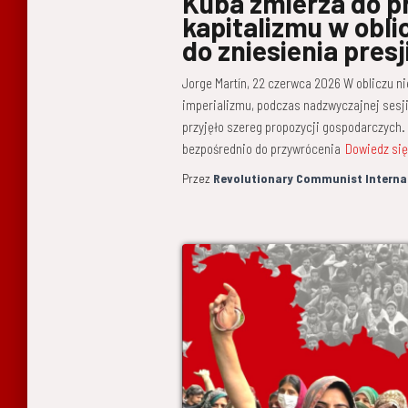
Kuba zmierza do p
kapitalizmu w obli
do zniesienia presj
Jorge Martín, 22 czerwca 2026 W obliczu n
imperializmu, podczas nadzwyczajnej sesj
przyjęło szereg propozycji gospodarczych. 
bezpośrednio do przywrócenia
Dowiedz się
Przez
Revolutionary Communist Interna