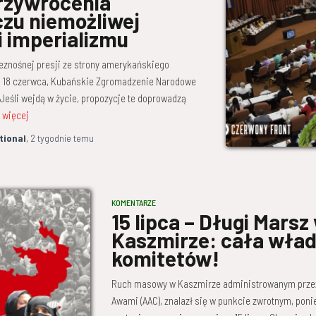
rzywrócenia
czu niemożliwej
i imperializmu
ieznośnej presji ze strony amerykańskiego
i 18 czerwca, Kubańskie Zgromadzenie Narodowe
Jeśli wejdą w życie, propozycje te doprowadzą
 więcej
tional
,
2 tygodnie
temu
KOMENTARZE
15 lipca – Długi Marsz
Kaszmirze: cała wład
komitetów!
Ruch masowy w Kaszmirze administrowanym przez 
Awami (AAC), znalazł się w punkcie zwrotnym, poni