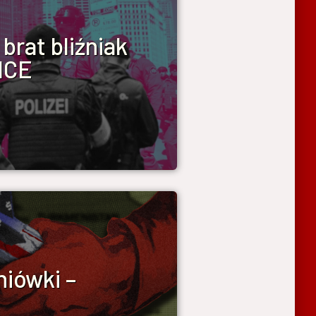
 brat bliźniak
ICE
niówki –