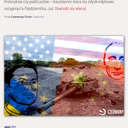
historyków czy publicystów – nieustannie stara się zdyskredytować
osiągnięcia Października. Już
Dowiedz się więcej
Przez
Czerwony Front
,
4 lata
temu
ANALIZY