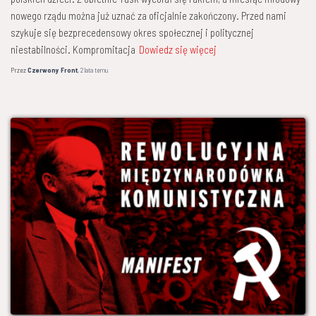
nowego rządu można już uznać za oficjalnie zakończony. Przed nami
szykuje się bezprecedensowy okres społecznej i politycznej
niestabilności. Kompromitacja
Dowiedz się więcej
Przez
Czerwony Front
,
2 lata
temu