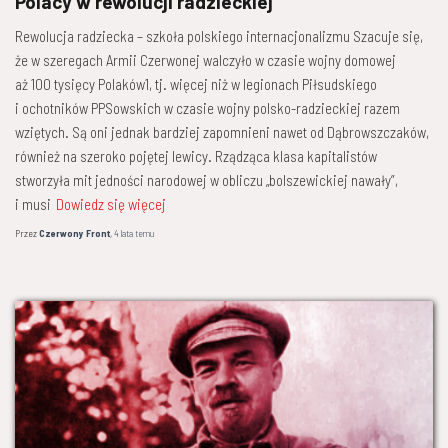
Polacy w rewolucji radzieckiej
Rewolucja radziecka – szkoła polskiego internacjonalizmu Szacuje się,
że w szeregach Armii Czerwonej walczyło w czasie wojny domowej
aż 100 tysięcy Polaków1, tj. więcej niż w legionach Piłsudskiego
i ochotników PPSowskich w czasie wojny polsko-radzieckiej razem
wziętych. Są oni jednak bardziej zapomnieni nawet od Dąbrowszczaków,
również na szeroko pojętej lewicy. Rządząca klasa kapitalistów
stworzyła mit jedności narodowej w obliczu „bolszewickiej nawały”,
i musi
Dowiedz się więcej
Przez
Czerwony Front
,
4 lata
temu