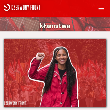
PRZEŁ
NAWIG
kłamstwa