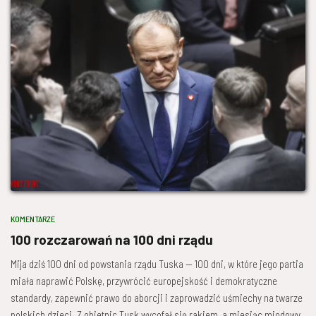
KOMENTARZE
100 rozczarowań na 100 dni rządu
Mija dziś 100 dni od powstania rządu Tuska — 100 dni, w które jego partia
miała naprawić Polskę, przywrócić europejskość i demokratyczne
standardy, zapewnić prawo do aborcji i zaprowadzić uśmiechy na twarze
polskich dzieci. Z obietnic Tusk wycofał się rakiem, a miesiąc miodowy