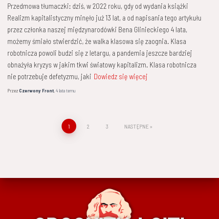
Przedmowa tłumaczki: dziś, w 2022 roku, gdy od wydania książki
Realizm kapitalistyczny minęło już 13 lat, a od napisania tego artykułu
przez członka naszej międzynarodówki Bena Glinieckiego 4 lata,
możemy śmiało stwierdzić, że walka klasowa się zaognia. Klasa
robotnicza powoli budzi się z letargu, a pandemia jeszcze bardziej
obnażyła kryzys w jakim tkwi światowy kapitalizm. Klasa robotnicza
nie potrzebuje defetyzmu, jaki
Dowiedz się więcej
Przez
Czerwony Front
,
4 lata
temu
Stronicowanie
1
2
3
NASTĘPNE
wpisów