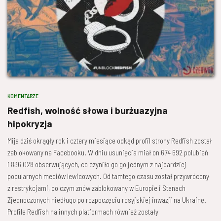
KOMENTARZE
Redfish, wolność słowa i burżuazyjna
hipokryzja
Mija dziś okrągły rok i cztery miesiące odkąd profil strony Redfish został
zablokowany na Facebooku. W dniu usunięcia miał on 674 692 polubień
i 836 028 obserwujących, co czyniło go go jednym z najbardziej
popularnych mediów lewicowych. Od tamtego czasu został przywrócony
z restrykcjami, po czym znów zablokowany w Europie i Stanach
Zjednoczonych niedługo po rozpoczęciu rosyjskiej inwazji na Ukrainę.
Profile Redfish na innych platformach również zostały