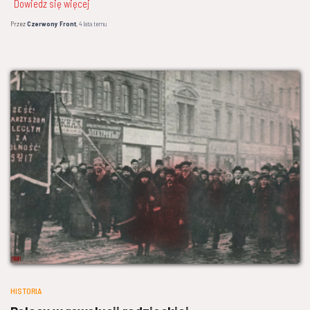
Dowiedz się więcej
Przez
Czerwony Front
,
4 lata
temu
HISTORIA