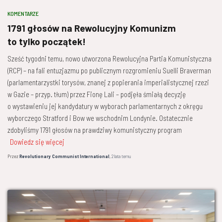
KOMENTARZE
1791 głosów na Rewolucyjny Komunizm
to tylko początek!
Sześć tygodni temu, nowo utworzona Rewolucyjna Partia Komunistyczna
(RCP) – na fali entuzjazmu po publicznym rozgromieniu Suelli Braverman
(parlamentarzystki torysów, znanej z popierania imperialistycznej rzezi
w Gazie – przyp. tłum) przez Fionę Lali – podjęła śmiałą decyzję
o wystawieniu jej kandydatury w wyborach parlamentarnych z okręgu
wyborczego Stratford i Bow we wschodnim Londynie. Ostatecznie
zdobyliśmy 1791 głosów na prawdziwy komunistyczny program
Dowiedz się więcej
Przez
Revolutionary Communist International
,
2 lata
temu