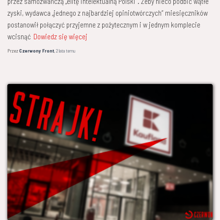
przez samozwańczą „elitę intelektualną Polski”. Żeby nieco podbić wątłe
zyski, wydawca „jednego z najbardziej opiniotwórczych” miesięczników
postanowił połączyć przyjemne z pożytecznym i w jednym komplecie
wcisnąć
Dowiedz się więcej
Przez
Czerwony Front
,
2 lata
temu