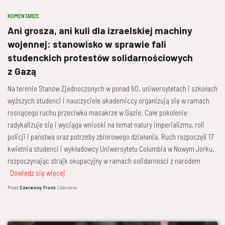
KOMENTARZE
Ani grosza, ani kuli dla izraelskiej machiny
wojennej: stanowisko w sprawie fali
studenckich protestów solidarnościowych
z Gazą
Na terenie Stanów Zjednoczonych w ponad 60. uniwersytetach i szkołach
wyższych studenci i nauczyciele akademiccy organizują się w ramach
rosnącego ruchu przeciwko masakrze w Gazie. Całe pokolenie
radykalizuje się i wyciąga wnioski na temat natury imperializmu, roli
policji i państwa oraz potrzeby zbiorowego działania. Ruch rozpoczęli 17
kwietnia studenci i wykładowcy Uniwersytetu Columbia w Nowym Jorku,
rozpoczynając strajk okupacyjny w ramach solidarności z narodem
Dowiedz się więcej
Przez
Czerwony Front
,
2 lata
temu