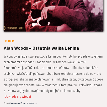
HISTORIA
Alan Woods – Ostatnia walka Lenina
W końcowej fazie swojego życia Lenin pochłonięty był przede wszystkim
problemami gospodarki radzieckiej w ramach Nowej Polityki
Ekonomicznej. W 1921 roku, na skutek nacisków milionów chłopskich
drobnych właścicieli, państwo robotnicze zostało zmuszone do odwrotu
z drogi socjalistycznego planowania i industrializacji, by zapewnić zboże
dla głodujących robotników w miastach. Stare praktyki rekwizycji zboża
z czasów wojny domowej musiały odejść do lamusa, aby
Dowiedz się więcej
Przez
Czerwony Front
,
4 lata
temu