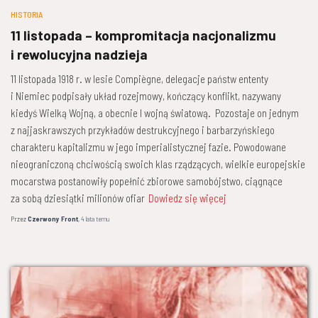
HISTORIA
11 listopada – kompromitacja nacjonalizmu
i rewolucyjna nadzieja
11 listopada 1918 r. w lesie Compiègne, delegacje państw ententy
i Niemiec podpisały układ rozejmowy, kończący konflikt, nazywany
kiedyś Wielką Wojną, a obecnie I wojną światową. Pozostaje on jednym
z najjaskrawszych przykładów destrukcyjnego i barbarzyńskiego
charakteru kapitalizmu w jego imperialistycznej fazie. Powodowane
nieograniczoną chciwością swoich klas rządzących, wielkie europejskie
mocarstwa postanowiły popełnić zbiorowe samobójstwo, ciągnące
za sobą dziesiątki milionów ofiar
Dowiedz się więcej
Przez
Czerwony Front
,
4 lata
temu