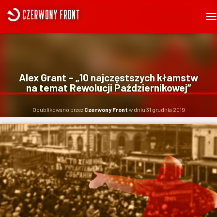
P
R
Z
E
Ł
Ą
Alex Grant – „10 najczęstszych kłamstw
C
na temat Rewolucji Październikowej”
Z
N
A
Opublikowano przez
Czerwony Front
w dniu
31 grudnia 2019
W
I
G
A
C
J
Ę