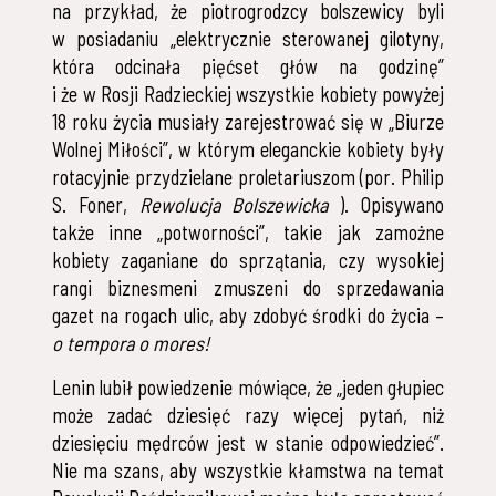
na przykład, że piotrogrodzcy bolszewicy byli
w posiadaniu „elektrycznie sterowanej gilotyny,
która odcinała pięćset głów na godzinę”
i że w Rosji Radzieckiej wszystkie kobiety powyżej
18 roku życia musiały zarejestrować się w „Biurze
Wolnej Miłości”, w którym eleganckie kobiety były
rotacyjnie przydzielane proletariuszom (por. Philip
S. Foner,
Rewolucja Bolszewicka
). Opisywano
także inne „potworności”, takie jak zamożne
kobiety zaganiane do sprzątania, czy wysokiej
rangi biznesmeni zmuszeni do sprzedawania
gazet na rogach ulic, aby zdobyć środki do życia –
o tempora o mores!
Lenin lubił powiedzenie mówiące, że „jeden głupiec
może zadać dziesięć razy więcej pytań, niż
dziesięciu mędrców jest w stanie odpowiedzieć”.
Nie ma szans, aby wszystkie kłamstwa na temat