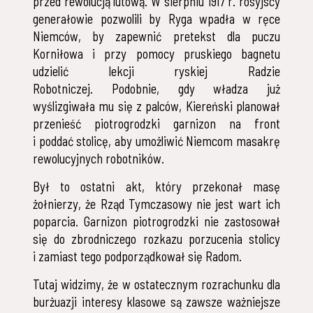
przed rewolucją lutową. W sierpniu 1917 r. rosyjscy
generałowie pozwolili by Ryga wpadła w ręce
Niemców, by zapewnić pretekst dla puczu
Korniłowa i przy pomocy pruskiego bagnetu
udzielić lekcji ryskiej Radzie
Robotniczej. Podobnie, gdy władza już
wyślizgiwała mu się z palców, Kiereński planował
przenieść piotrogrodzki garnizon na front
i poddać stolicę, aby umożliwić Niemcom masakrę
rewolucyjnych robotników.
Był to ostatni akt, który przekonał masę
żołnierzy, że Rząd Tymczasowy nie jest wart ich
poparcia. Garnizon piotrogrodzki nie zastosował
się do zbrodniczego rozkazu porzucenia stolicy
i zamiast tego podporządkował się Radom.
Tutaj widzimy, że w ostatecznym rozrachunku dla
burżuazji interesy klasowe są zawsze ważniejsze