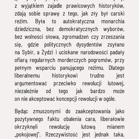
z wyjątkiem zajadle prawicowych historyków,
zdają sobie sprawę z tego, jak zły był carski
reżim. Była to autokratyczna monarchia
dziedziczna, bez demokratycznych wyborów,
bez wolności słowa, zgromadzeń czy zrzeszania
się, gdzie politycznych dysydentów zsyłano
na Sybir, a Żydzi i uciskane narodowości padały
ofiarą regularnych morderczych pogromów, przy
pełnym wsparciu panującego reżimu. Dlatego
liberalnemu historykowi trudno jest
argumentować przeciwko rewolucji lutowej,
niezależnie od tego jak bardzo może
on nie akceptować koncepcji rewolucji w ogóle.
Będąc zmuszonymi do zaakceptowania jako
pozytywnego faktu obalenia cara, liberałowie
okrzyknęli rewolucję lutową mianem
„pokojowej”. Rzeczywistość jest jednak taka,