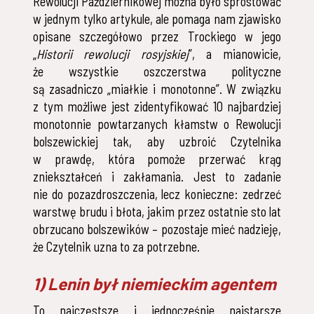
Rewolucji Październikowej można było sprostować
w jednym tylko artykule, ale pomaga nam zjawisko
opisane szczegółowo przez Trockiego w jego
„
Historii rewolucji rosyjskiej
”, a mianowicie,
że wszystkie oszczerstwa polityczne
są zasadniczo „miałkie i monotonne”. W związku
z tym możliwe jest zidentyfikować 10 najbardziej
monotonnie powtarzanych kłamstw o Rewolucji
bolszewickiej tak, aby uzbroić Czytelnika
w prawdę, która pomoże przerwać krąg
zniekształceń i zakłamania. Jest to zadanie
nie do pozazdroszczenia, lecz konieczne: zedrzeć
warstwę brudu i błota, jakim przez ostatnie sto lat
obrzucano bolszewików – pozostaje mieć nadzieję,
że Czytelnik uzna to za potrzebne.
1) Lenin był niemieckim agentem
To najczęstsze i jednocześnie najstarsze