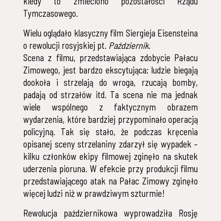
kiedy to zmieciono pozostałości Rządu
Tymczasowego.
Wielu oglądało klasyczny film Siergieja Eisensteina
o rewolucji rosyjskiej pt.
Październik
.
Scena z filmu, przedstawiająca zdobycie Pałacu
Zimowego, jest bardzo ekscytująca; ludzie biegają
dookoła i strzelają do wroga, rzucają bomby,
padają od strzałów itd. Ta scena nie ma jednak
wiele wspólnego z faktycznym obrazem
wydarzenia, które bardziej przypominało operacją
policyjną. Tak się stało, że podczas kręcenia
opisanej sceny strzelaniny zdarzył się wypadek –
kilku członków ekipy filmowej zginęło na skutek
uderzenia pioruna. W efekcie przy produkcji filmu
przedstawiającego atak na Pałac Zimowy zginęło
więcej ludzi niż w prawdziwym szturmie!
Rewolucja październikowa wyprowadziła Rosję