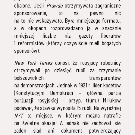
obalone. Jeśli
Prawda
otrzymywała zagraniczne
sponsorowanie, to na pewno nic
na to nie wskazywało. Była mniejszego formatu,
a w okopach rozprowadzano ją w znacznie
mniejszej liczbie niż gazety liberałów
i reformistów (którzy oczywiście mieli bogatych
sponsorów).
New York Times
donosi, że rosyjscy robotnicy
otrzymywali po dziesięć rubli za trzymanie
bolszewickich transparentów
na demonstracjach. Jednak w 1921 r. lider kadetów
(Konstytucyjni Demokraci – główna partia
burżuazji rosyjskiej – przyp. tłum.) Miliukow
podawał, że stawka wynosiła 15 rubli. Najwyraźniej
NYT
to miejsce, w którym można natrafić
na świetne okazje! A jednak nie zachował się
żaden ślad ani dokument potwierdzający