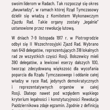
swoim liderom w Radach. Tak rozpoczął się okres
„dwuwładzy”, w ramach której Rząd Tymczasowy
dzielił się władzą z Komitetem Wykonawczym
Zjazdu Rad. Takie organy zostały „legalnie”
ustanowione przez rewolucję lutową.
W dniach 7-9 listopada 1917 r. w Piotrogrodzie
odbył się II Wszechrosyjski Zjazd Rad. Wybrano
nań 649 delegatów, reprezentujących 318 lokalnych
rad ze wszystkich części Rosji. Bolszewicy mieli
390 delegatów, a lewicowi eserzy dalszych 100,
tworząc zdecydowaną większość dla wycofania
poparcia dla Rządu Tymczasowego i oddanie całej
władzy w ręce Rad, jedynych demokratycznych
i reprezentatywnych organów w całej
Rosji. Dlatego nawet pod względem wąskiego
kryterium legalności i konstytucyjności Rewolucja
Październikowa zdaje egzamin. Zgodnie z definicją