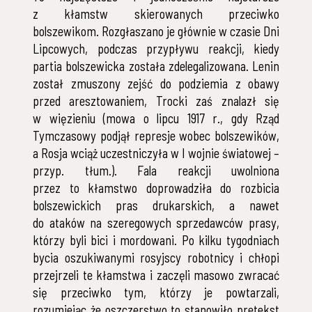
z kłamstw skierowanych przeciwko
bolszewikom. Rozgłaszano je głównie w czasie Dni
Lipcowych, podczas przypływu reakcji, kiedy
partia bolszewicka została zdelegalizowana. Lenin
został zmuszony zejść do podziemia z obawy
przed aresztowaniem, Trocki zaś znalazł się
w więzieniu (mowa o lipcu 1917 r., gdy Rząd
Tymczasowy podjął represje wobec bolszewików,
a Rosja wciąż uczestniczyła w I wojnie światowej –
przyp. tłum.). Fala reakcji uwolniona
przez to kłamstwo doprowadziła do rozbicia
bolszewickich pras drukarskich, a nawet
do ataków na szeregowych sprzedawców prasy,
którzy byli bici i mordowani. Po kilku tygodniach
bycia oszukiwanymi rosyjscy robotnicy i chłopi
przejrzeli te kłamstwa i zaczęli masowo zwracać
się przeciwko tym, którzy je powtarzali,
rozumiejąc że oszczerstwo to stanowiło pretekst