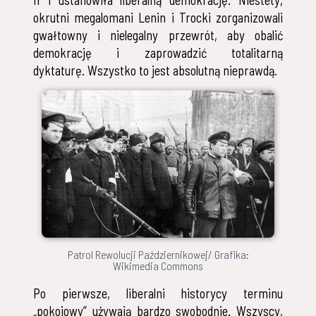
II i ustanowiła liberalną demokrację. Niestety,
okrutni megalomani Lenin i Trocki zorganizowali
gwałtowny i nielegalny przewrót, aby obalić
demokrację i zaprowadzić totalitarną
dyktaturę. Wszystko to jest absolutną nieprawdą.
Patrol Rewolucji Październikowej/ Grafika:
Wikimedia Commons
Po pierwsze, liberalni historycy terminu
„pokojowy” używają bardzo swobodnie. Wszyscy,