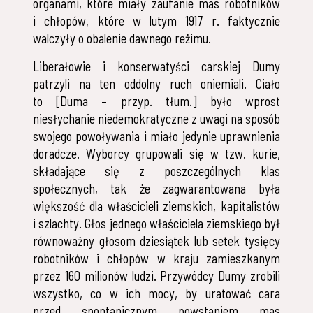
organami, które miały zaufanie mas robotników
i chłopów, które w lutym 1917 r. faktycznie
walczyły o obalenie dawnego reżimu.
Liberałowie i konserwatyści carskiej Dumy
patrzyli na ten oddolny ruch oniemiali. Ciało
to [Duma – przyp. tłum.] było wprost
niesłychanie niedemokratyczne z uwagi na sposób
swojego powoływania i miało jedynie uprawnienia
doradcze. Wyborcy grupowali się w tzw. kurie,
składające się z poszczególnych klas
społecznych, tak że zagwarantowana była
większość dla właścicieli ziemskich, kapitalistów
i szlachty. Głos jednego właściciela ziemskiego był
równoważny głosom dziesiątek lub setek tysięcy
robotników i chłopów w kraju zamieszkanym
przez 160 milionów ludzi. Przywódcy Dumy zrobili
wszystko, co w ich mocy, by uratować cara
przed spontanicznym powstaniem mas