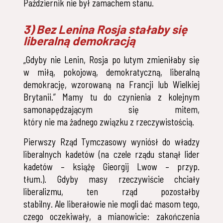
Październik nie był zamachem stanu.
3) Bez Lenina Rosja stałaby się
liberalną demokracją
„Gdyby nie Lenin, Rosja po lutym zmieniłaby się
w miłą, pokojową, demokratyczną, liberalną
demokrację, wzorowaną na Francji lub Wielkiej
Brytanii.” Mamy tu do czynienia z kolejnym
samonapędzającym się mitem,
który nie ma żadnego związku z rzeczywistością.
Pierwszy Rząd Tymczasowy wyniósł do władzy
liberalnych kadetów (na czele rządu stanął lider
kadetów – książę Gieorgij Lwow – przyp.
tłum.). Gdyby masy rzeczywiście chciały
liberalizmu, ten rząd pozostałby
stabilny. Ale liberałowie nie mogli dać masom tego,
czego oczekiwały, a mianowicie: zakończenia