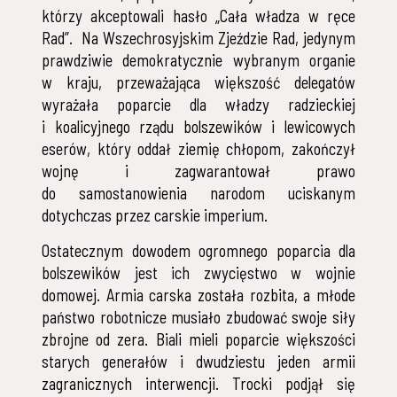
którzy akceptowali hasło „Cała władza w ręce
Rad”. Na Wszechrosyjskim Zjeździe Rad, jedynym
prawdziwie demokratycznie wybranym organie
w kraju, przeważająca większość delegatów
wyrażała poparcie dla władzy radzieckiej
i koalicyjnego rządu bolszewików i lewicowych
eserów, który oddał ziemię chłopom, zakończył
wojnę i zagwarantował prawo
do samostanowienia narodom uciskanym
dotychczas przez carskie imperium.
Ostatecznym dowodem ogromnego poparcia dla
bolszewików jest ich zwycięstwo w wojnie
domowej. Armia carska została rozbita, a młode
państwo robotnicze musiało zbudować swoje siły
zbrojne od zera. Biali mieli poparcie większości
starych generałów i dwudziestu jeden armii
zagranicznych interwencji. Trocki podjął się