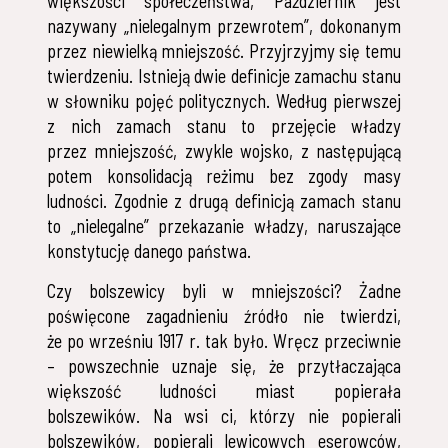
większości społeczeństwa, Październik jest
nazywany „nielegalnym przewrotem”, dokonanym
przez niewielką mniejszość. Przyjrzyjmy się temu
twierdzeniu. Istnieją dwie definicje zamachu stanu
w słowniku pojęć politycznych. Według pierwszej
z nich zamach stanu to przejęcie władzy
przez mniejszość, zwykle wojsko, z następującą
potem konsolidacją reżimu bez zgody masy
ludności. Zgodnie z drugą definicją zamach stanu
to „nielegalne” przekazanie władzy, naruszające
konstytucję danego państwa.
Czy bolszewicy byli w mniejszości? Żadne
poświęcone zagadnieniu źródło nie twierdzi,
że po wrześniu 1917 r. tak było. Wręcz przeciwnie
– powszechnie uznaje się, że przytłaczająca
większość ludności miast popierała
bolszewików. Na wsi ci, którzy nie popierali
bolszewików, popierali lewicowych eserowców,