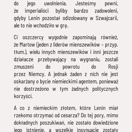
do jego uwolnienia. Jesteśmy pewni,
że imperialiści byliby bardzo zadowoleni,
gdyby Lenin pozostał odizolowany w Szwajcarii,
ale to nie wchodziło w grę.
Ci oszczercy wygodnie zapominają również,
że Martow (jeden z liderów mienszewików – przyp.
tłum.), wielu innych mienszewików i inni jeszcze
działacze przebywający na wygnaniu, zostali
zmuszeni do powrotu do Rosji
przez Niemcy. A jednak żaden z nich nie jest
oskarżany o bycie niemieckimi agentem, ponieważ
nie dostrzeżono w tym żadnych politycznych
korzyści.
A co z niemieckim złotem, które Lenin miał
rzekomo otrzymać od cesarza? Do tej pory, mimo
dokładnych poszukiwań, nie zostało dowiedzione
jego istnienie, a wszelkie insynuacje zostały