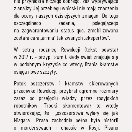
nie przyniosła niczego dobrego, zaś wypływające
z analizy Jej przebiegu wnioski nie mają znaczenia
dla oceny naszych dzisiejszych zmagań. Do tego
szczególnego zadania, polegającego
na zagwarantowaniu status quo, zmobilizowana
została cała „armia” tak zwanych „ekspertów”.
W setną rocznicę Rewolucji (tekst powstał
w 2017 r. – przyp. tłum.), kiedy świat znajduje się
w podobnym kryzysie co wtedy, litania kłamstw
osiąga nowe szczyty.
Potok oszczerstw i kłamstw, skierowanych
przeciwko Rewolucji, przybrał ogromne rozmiary
zaraz po przejęciu władzy przez rosyjskich
robotników. Trocki skomentował to wtedy
stwierdzając, że „oszczerstwa wylały się jak
Niagara”. Prasa zachodnia pełna była historii
o morderstwach i chaosie w Rosji. Pisano