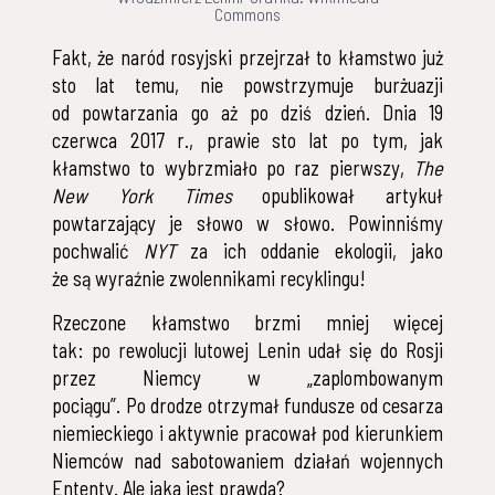
Commons
Fakt, że naród rosyjski przejrzał to kłamstwo już
sto lat temu, nie powstrzymuje burżuazji
od powtarzania go aż po dziś dzień. Dnia 19
czerwca 2017 r., prawie sto lat po tym, jak
kłamstwo to wybrzmiało po raz pierwszy,
The
New York Times
opublikował artykuł
powtarzający je słowo w słowo. Powinniśmy
pochwalić
NYT
za ich oddanie ekologii, jako
że są wyraźnie zwolennikami recyklingu!
Rzeczone kłamstwo brzmi mniej więcej
tak: po rewolucji lutowej Lenin udał się do Rosji
przez Niemcy w „zaplombowanym
pociągu”. Po drodze otrzymał fundusze od cesarza
niemieckiego i aktywnie pracował pod kierunkiem
Niemców nad sabotowaniem działań wojennych
Ententy. Ale jaka jest prawda?