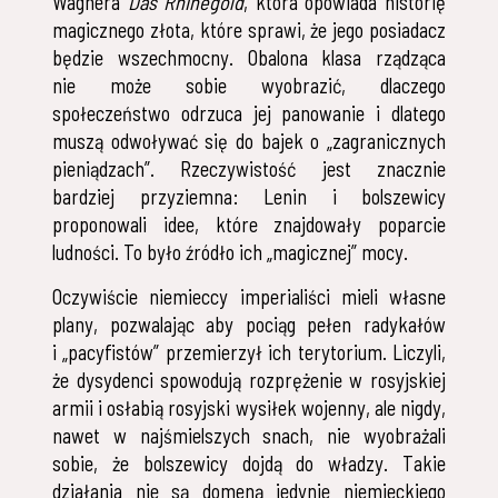
Wagnera
Das Rhinegold
, która opowiada historię
magicznego złota, które sprawi, że jego posiadacz
będzie wszechmocny. Obalona klasa rządząca
nie może sobie wyobrazić, dlaczego
społeczeństwo odrzuca jej panowanie i dlatego
muszą odwoływać się do bajek o „zagranicznych
pieniądzach”. Rzeczywistość jest znacznie
bardziej przyziemna: Lenin i bolszewicy
proponowali idee, które znajdowały poparcie
ludności. To było źródło ich „magicznej” mocy.
Oczywiście niemieccy imperialiści mieli własne
plany, pozwalając aby pociąg pełen radykałów
i „pacyfistów” przemierzył ich terytorium. Liczyli,
że dysydenci spowodują rozprężenie w rosyjskiej
armii i osłabią rosyjski wysiłek wojenny, ale nigdy,
nawet w najśmielszych snach, nie wyobrażali
sobie, że bolszewicy dojdą do władzy. Takie
działania nie są domeną jedynie niemieckiego