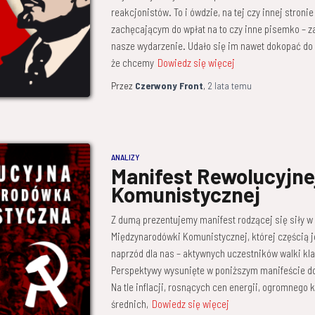
reakcjonistów. To i ówdzie, na tej czy innej stron
zachęcającym do wpłat na to czy inne pisemko – za
nasze wydarzenie. Udało się im nawet dokopać do n
że chcemy
Dowiedz się więcej
Przez
Czerwony Front
,
2 lata
temu
ANALIZY
Manifest Rewolucyjne
Komunistycznej
Z dumą prezentujemy manifest rodzącej się siły 
Międzynarodówki Komunistycznej, której częścią j
naprzód dla nas – aktywnych uczestników walki kla
Perspektywy wysunięte w poniższym manifeście do
Na tle inflacji, rosnących cen energii, ogromnego
średnich,
Dowiedz się więcej