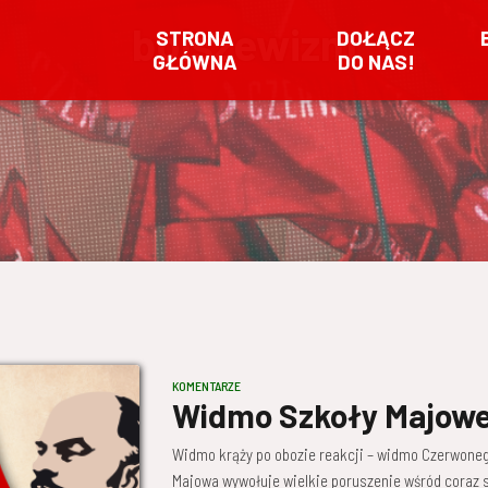
bolszewizm
STRONA
DOŁĄCZ
GŁÓWNA
DO NAS!
KOMENTARZE
Widmo Szkoły Majowej
Widmo krąży po obozie reakcji – widmo Czerwoneg
Majowa wywołuje wielkie poruszenie wśród coraz 