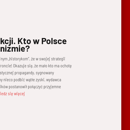
cji. Kto w Polsce
unizmie?
nym „historykom”, że w swojej strategii
oncie! Okazuje się, że mało kto ma ochotę
listycznej propagandy, sygnowany
eby nieco podbić wątłe zyski, wydawca
ników postanowił połączyć przyjemne
iedz się więcej