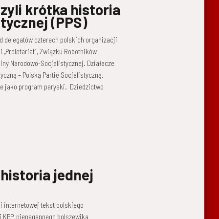
yli krótka historia
istycznej (PPS)
zd delegatów czterech polskich organizacji
i „Proletariat”, Związku Robotników
miny Narodowo-Socjalistycznej. Działacze
tyczną – Polską Partię Socjalistyczną.
ie jako program paryski. Dziedzictwo
historia jednej
 internetowej tekst polskiego
 i KPP, nienagannego bolszewika