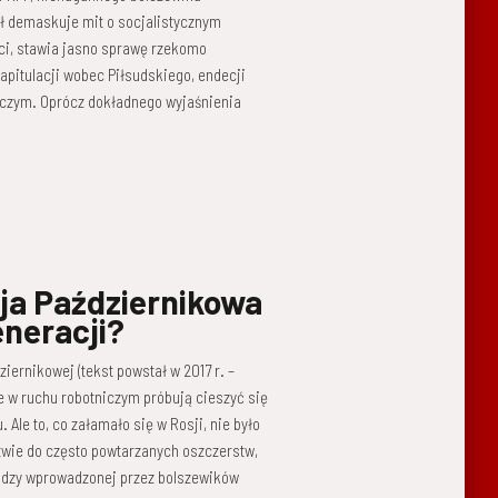
ł demaskuje mit o socjalistycznym
ci, stawia jasno sprawę rzekomo
kapitulacji wobec Piłsudskiego, endecji
awczym. Oprócz dokładnego wyjaśnienia
ja Październikowa
eneracji?
iernikowej (tekst powstał w 2017 r. –
aje w ruchu robotniczym próbują cieszyć się
Ale to, co załamało się w Rosji, nie było
twie do często powtarzanych oszczerstw,
ładzy wprowadzonej przez bolszewików