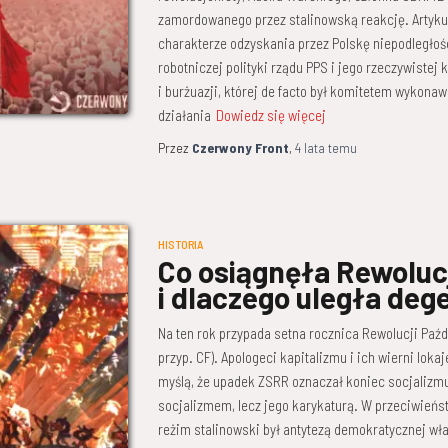
zamordowanego przez stalinowską reakcję. Artyku
charakterze odzyskania przez Polskę niepodległoś
robotniczej polityki rządu PPS i jego rzeczywistej 
i burżuazji, której de facto był komitetem wykon
działania
Dowiedz się więcej
Przez
Czerwony Front
,
4 lata
temu
HISTORIA
Co osiągnęła Rewoluc
i dlaczego uległa deg
Na ten rok przypada setna rocznica Rewolucji Paźdz
przyp. CF). Apologeci kapitalizmu i ich wierni lok
myślą, że upadek ZSRR oznaczał koniec socjalizmu. 
socjalizmem, lecz jego karykaturą. W przeciwieńs
reżim stalinowski był antytezą demokratycznej w