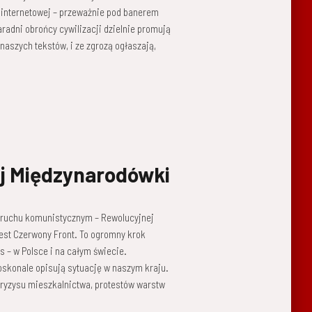
ie internetowej – przeważnie pod banerem
radni obrońcy cywilizacji dzielnie promują
aszych tekstów, i ze zgrozą ogłaszają,
j Międzynarodówki
w ruchu komunistycznym – Rewolucyjnej
est Czerwony Front. To ogromny krok
s – w Polsce i na całym świecie.
skonale opisują sytuację w naszym kraju.
 kryzysu mieszkalnictwa, protestów warstw