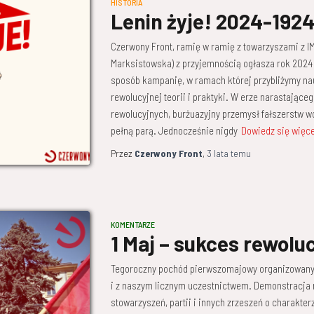
HISTORIA
Lenin żyje! 2024-192
Czerwony Front, ramię w ramię z towarzyszami z 
Marksistowska) z przyjemnością ogłasza rok 2024
sposób kampanię, w ramach której przybliżymy nau
rewolucyjnej teorii i praktyki. W erze narastające
rewolucyjnych, burżuazyjny przemysł fałszerstw w
pełną parą. Jednocześnie nigdy
Dowiedz się więce
Przez
Czerwony Front
,
3 lata
temu
KOMENTARZE
1 Maj – sukces rewoluc
Tegoroczny pochód pierwszomajowy organizowany p
i z naszym licznym uczestnictwem. Demonstracja
stowarzyszeń, partii i innych zrzeszeń o charakter