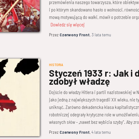
przemówienia naszego towarzysza, które obiektywn
i po którym skandowano hasło o wolności, równości
mową motywującą do walki, mówił o potrzebie orga
Dowiedz się więcej
Przez
Czerwony Front
,
3 lata
temu
HISTORIA
Styczeń 1933 r: Jak i 
zdobył władzę
Dojście do władzy Hitlera i partii nazistowskiej w
jako jedną z największych tragedii XX wieku, nie t
uniknąć. Zarówno dekadencka klasa kapitalistyczna
robotniczej odegrały krytyczne role w umożliwieni
własnych słów – „nawet bez wybicia szyby”. Aby zr
Przez
Czerwony Front
,
4 lata
temu