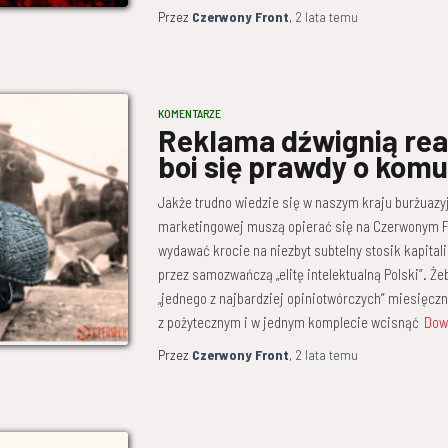
Przez
Czerwony Front
,
2 lata
temu
KOMENTARZE
Reklama dźwignią reak
boi się prawdy o kom
Jakże trudno wiedzie się w naszym kraju burżuazyj
marketingowej muszą opierać się na Czerwonym Fr
wydawać krocie na niezbyt subtelny stosik kapita
przez samozwańczą „elitę intelektualną Polski”. Ż
„jednego z najbardziej opiniotwórczych” miesięcz
z pożytecznym i w jednym komplecie wcisnąć
Dow
Przez
Czerwony Front
,
2 lata
temu