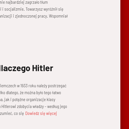
ie najbardziej zagrzało tłum
 i socjalizmie. Towarzysz wyróżnił się
nizacji i zjednoczonej pracy. Wspomniał
dlaczego Hitler
 Niemczech w 1933 roku należy postrzegać
ylko dlatego, że można było tego łatwo
, jak i potężne organizacje klasy
u Hitlerowi zdobycia władzy – według jego
ozumieć, co się
Dowiedz się więcej