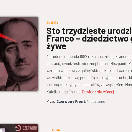
ANALIZY
Sto trzydzieste urodz
Franco – dziedzictwo
żywe
4 grudnia listopada 1892 roku urodził się Francisc
postacią dwudziestowiecznej historii Hiszpanii. P
wzrostu wojskowy z galicyjskiego Ferrolu twardą r
wszystkim czołową postacią reakcyjnego ruchu, kt
z grupą reakcyjnych generałów, ze wsparciem Muss
Katolickiego Franco
Dowiedz się więcej
Przez
Czerwony Front
,
4 lata
temu
HISTORIA