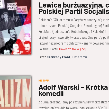
Lewica burżuazyjna, cz
Polskiej Partii Socjal
Dokładnie 130 lat temu w Paryżu zakończył się zja
robotniczych: Polskiej Socjalno-Rewolucyjnej Parti
Polskich, Zjednoczenia Robotniczego i Polskiej G
ci zjednoczyli swe siły tworząc wspólną partię poli
Przyjęli też program polityczny – znany powszechn
Polskiej Partii
Dowiedz się więcej
Przez
Czerwony Front
,
4 lata
temu
HISTORIA
Adolf Warski – Krótka 
komedii
Z dumą prezentujemy po raz pierwszy w przestrzeni
rewolucjonisty, Adolfa Warskiego, członka SDKPiL