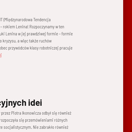
4
IMT (Międzynarodowa Tendencja
 – rokiem Lenina! Rozpoczynamy w ten
ki Lenina w jej prawdziwej formie – formie
go kryzysu, a więc także ruchów
obec przywódców klasy robotniczej pracuje
j
yjnych idei
rzez Piotra Ikonowicza odbył się również
 rozpoczęła się przemówieniami różnych
ze socjalistycznym. Nie zabrakło również