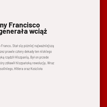
iny Francisco
 generała wciąż
o Franco. Stał się później najważniejszą
rzez prawie cztery dekady ten niskiego
ęką rządził Hiszpanią. Był on przede
óry zdławił hiszpańską rewolucję. Wraz
oliniego, Hitlera oraz Kościoła