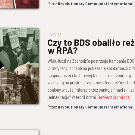
Przez
Revolutionary Communist International
HISTORIA
Czy to BDS obaliło re
w RPA?
Wielu ludzi na Zachodzie postrzega kampanię BDS (
„praktyczny” sposób na pokazanie solidarności z P
gospodarczej i kulturowej Izraela – uderzenia syjo
wskazują na przykład rasistowskiego reżimu Aparth
obalony w dużej mierze przez sankcje i naciski „
jednak rację? W teorii brzmi
Dowiedz się więcej
Przez
Revolutionary Communist International