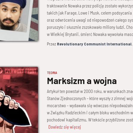
traktowanie Nowaka przez policję zostało wykorz
takich jak Farage, Lowe i Musk, celem podsycania
oraz odwrócenia uwagi od niepowodzeń całego sy
poruszyło i słusznie zszokowało miliony ludzi. Ch
w Wielkiej Brytanii, śmierć Nowaka wywołała mas
Przez
Revolutionary Communist International
TEORIA
Marksizm a wojna
Artykuł ten powstał w 2000 roku, w warunkach zna
Stanów Zjednoczonych – które wyszły z zimnej woj
mocarstwo – wydawała się wówczas niepodważalna
w Związku Radzieckim i całym bloku wschodnim wci
pochodowi kapitalizmu. W tekście przybliżone zos
Dowiedz się więcej