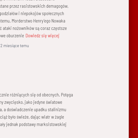
ystane przez rasistowskich demagogów,
 podziałów i niepokojów społecznych
stemu. Morderstwo Henry’ego Nowaka
oć ataki nożowników są coraz częstsze
owe oburzenie
Dowiedz się więcej
,
2 miesiące
temu
cznie różniących się od obecnych. Potęga
ny zwycięsko, jako jedyne światowe
, a doświadczenie upadku stalinizmu
ąż było świeże, dając wiatr w żagle
tały jednak podstawy marksistowskiej