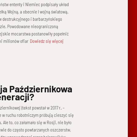
państw ententy i Niemiec podpisały układ
elką Wojną, a obecnie I wojną światową.
w destrukcyjnego i barbarzyńskiego
fazie. Powodowane nieograniczoną
pejskie mocarstwa postanowiły popełnić
i milionów ofiar
Dowiedz się więcej
ja Październikowa
eneracji?
iernikowej (tekst powstał w 2017 r. –
aje w ruchu robotniczym próbują cieszyć się
Ale to, co załamało się w Rosji, nie było
twie do często powtarzanych oszczerstw,
ładzy wprowadzonej przez bolszewików