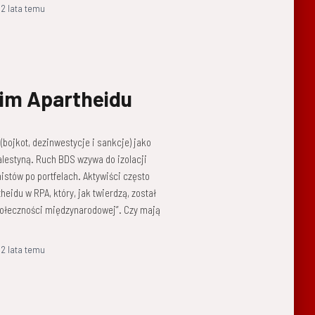
,
2 lata
temu
żim Apartheidu
bojkot, dezinwestycje i sankcje) jako
alestyną. Ruch BDS wzywa do izolacji
nistów po portfelach. Aktywiści często
eidu w RPA, który, jak twierdzą, został
społeczności międzynarodowej”. Czy mają
,
2 lata
temu