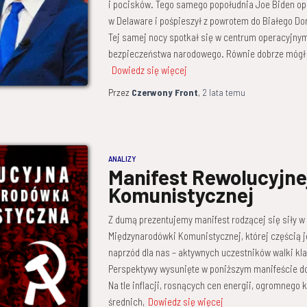
i pocisków. Tego samego popołudnia Joe Biden opu
w Delaware i pośpieszył z powrotem do Białego D
Tej samej nocy spotkał się w centrum operacyjny
bezpieczeństwa narodowego. Równie dobrze mógł 
Dowiedz się więcej
Przez
Czerwony Front
,
2 lata
temu
ANALIZY
Manifest Rewolucyjne
Komunistycznej
Z dumą prezentujemy manifest rodzącej się siły 
Międzynarodówki Komunistycznej, której częścią j
naprzód dla nas – aktywnych uczestników walki kla
Perspektywy wysunięte w poniższym manifeście do
Na tle inflacji, rosnących cen energii, ogromnego
średnich,
Dowiedz się więcej