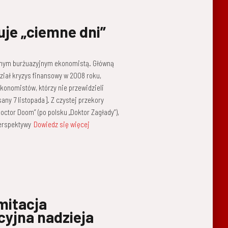
je „ciemne dni”
syjnym burżuazyjnym ekonomistą. Główną
dział kryzys finansowy w 2008 roku,
konomistów, którzy nie przewidzieli
sany 7 listopada]. Z czystej przekory
ctor Doom” (po polsku „Doktor Zagłady”),
erspektywy
Dowiedz się więcej
mitacja
cyjna nadzieja