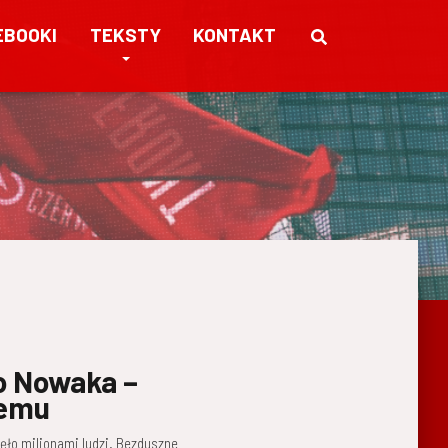
EBOOKI
TEKSTY
KONTAKT
o Nowaka –
temu
ło milionami ludzi. Bezduszne