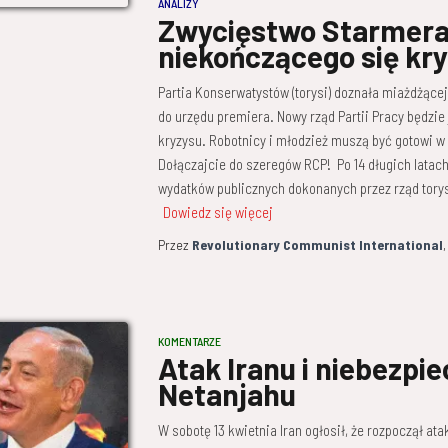
ANALIZY
Zwycięstwo Starmera 
niekończącego się kr
Partia Konserwatystów (torysi) doznała miażdżącej
do urzędu premiera. Nowy rząd Partii Pracy będzie
kryzysu. Robotnicy i młodzież muszą być gotowi w ob
Dołączajcie do szeregów RCP! Po 14 długich latac
wydatków publicznych dokonanych przez rząd tory
Dowiedz się więcej
Przez
Revolutionary Communist International
KOMENTARZE
Atak Iranu i niebezpi
Netanjahu
W sobotę 13 kwietnia Iran ogłosił, że rozpoczął at