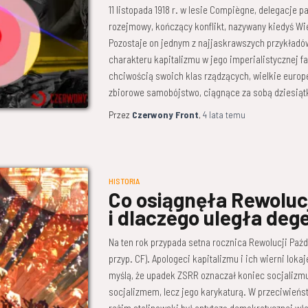
11 listopada 1918 r. w lesie Compiègne, delegacje 
rozejmowy, kończący konflikt, nazywany kiedyś Wi
Pozostaje on jednym z najjaskrawszych przykładó
charakteru kapitalizmu w jego imperialistycznej 
chciwością swoich klas rządzących, wielkie euro
zbiorowe samobójstwo, ciągnące za sobą dziesiątk
Przez
Czerwony Front
,
4 lata
temu
HISTORIA
Co osiągnęła Rewoluc
i dlaczego uległa deg
Na ten rok przypada setna rocznica Rewolucji Paźdz
przyp. CF). Apologeci kapitalizmu i ich wierni lok
myślą, że upadek ZSRR oznaczał koniec socjalizmu. 
socjalizmem, lecz jego karykaturą. W przeciwieńs
reżim stalinowski był antytezą demokratycznej w