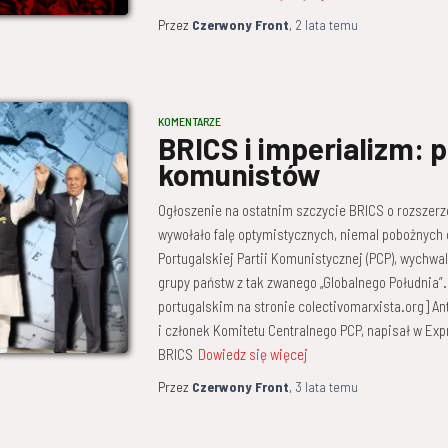
Przez
Czerwony Front
,
2 lata
temu
KOMENTARZE
BRICS i imperializm: 
komunistów
Ogłoszenie na ostatnim szczycie BRICS o rozszerz
wywołało falę optymistycznych, niemal pobożnyc
Portugalskiej Partii Komunistycznej (PCP), wychwa
grupy państw z tak zwanego „Globalnego Południa”.
portugalskim na stronie colectivomarxista.org] Ant
i członek Komitetu Centralnego PCP, napisał w Ex
BRICS
Dowiedz się więcej
Przez
Czerwony Front
,
3 lata
temu