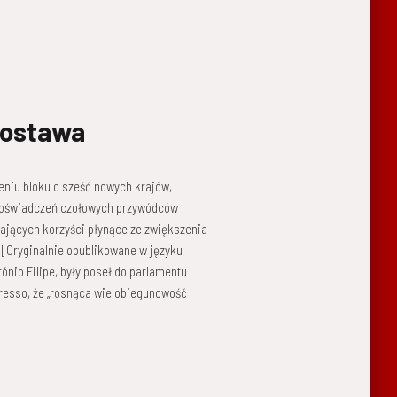
postawa
eniu bloku o sześć nowych krajów,
h oświadczeń czołowych przywódców
lających korzyści płynące ze zwiększenia
 [Oryginalnie opublikowane w języku
ónio Filipe, były poseł do parlamentu
presso, że „rosnąca wielobiegunowość