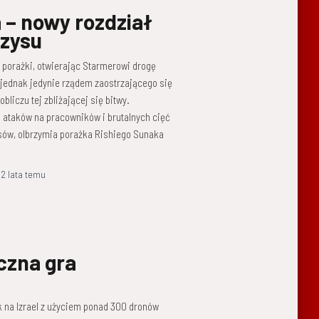
– nowy rozdział
yzysu
 porażki, otwierając Starmerowi drogę
 jednak jedynie rządem zaostrzającego się
liczu tej zbliżającej się bitwy.
h ataków na pracowników i brutalnych cięć
sów, olbrzymia porażka Rishiego Sunaka
,
2 lata
temu
eczna gra
ak na Izrael z użyciem ponad 300 dronów