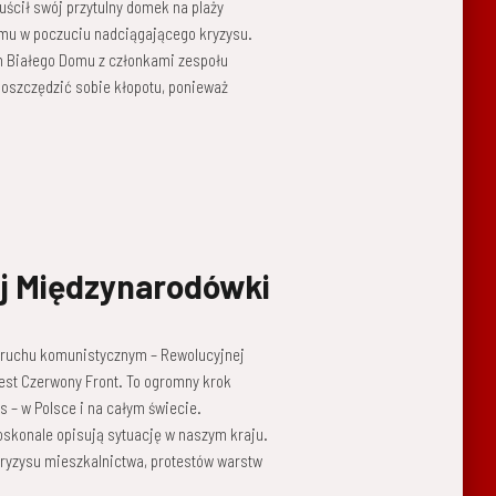
ścił swój przytulny domek na plaży
omu w poczuciu nadciągającego kryzysu.
m Białego Domu z członkami zespołu
oszczędzić sobie kłopotu, ponieważ
j Międzynarodówki
w ruchu komunistycznym – Rewolucyjnej
est Czerwony Front. To ogromny krok
s – w Polsce i na całym świecie.
skonale opisują sytuację w naszym kraju.
 kryzysu mieszkalnictwa, protestów warstw