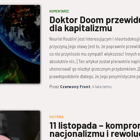
KOMENTARZE
Doktor Doom przewidu
dla kapitalizmu
Nouriel Roubini jest interesującym i nieortodok
przyczyną jego sławy jest to, że poprawnie przewi
co nie przyniosło mu sympatii większości innych e
absolutnie nic. [Ten artykuł został pierwotnie napi
uhonorowali go niezbyt grzecznym przydomkiem „Do
prawdopodobnie dlatego, że jego pesymistyczne p
Przez
Czerwony Front
,
4 lata
temu
HISTORIA
11 listopada – kompro
nacjonalizmu i rewolu