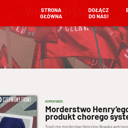
Wielka Brytania
STRONA
DOŁĄCZ
GŁÓWNA
DO NAS!
KOMENTARZE
Morderstwo Henry’eg
produkt chorego sys
Tragiczne morderstwo Henry’ego Nowaka wstrząsnę