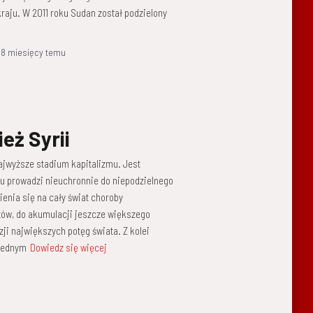
raju. W 2011 roku Sudan został podzielony
,
8 miesięcy
temu
eż Syrii
ajwyższe stadium kapitalizmu. Jest
zmu prowadzi nieuchronnie do niepodzielnego
enia się na cały świat choroby
któw, do akumulacji jeszcze większego
ji największych potęg świata. Z kolei
 jednym
Dowiedz się więcej