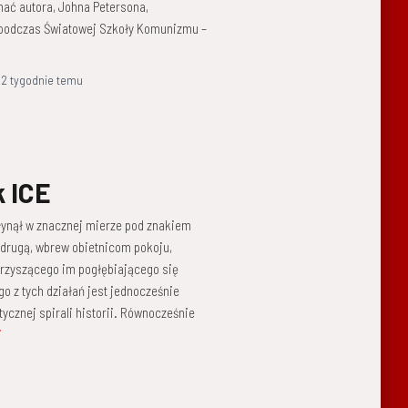
ać autora, Johna Petersona,
 podczas Światowej Szkoły Komunizmu –
,
2 tygodnie
temu
k ICE
łynął w znacznej mierze pod znakiem
a drugą, wbrew obietnicom pokoju,
arzyszącego im pogłębiającego się
 z tych działań jest jednocześnie
tycznej spirali historii. Równocześnie
j