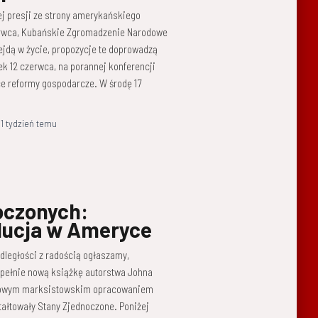
ej presji ze strony amerykańskiego
zerwca, Kubańskie Zgromadzenie Narodowe
ejdą w życie, propozycje te doprowadzą
k 12 czerwca, na porannej konferencji
ce reformy gospodarcze. W środę 17
,
1 tydzień
temu
oczonych:
olucja w Ameryce
odległości z radością ogłaszamy,
upełnie nową książkę autorstwa Johna
omowym marksistowskim opracowaniem
ałtowały Stany Zjednoczone. Poniżej