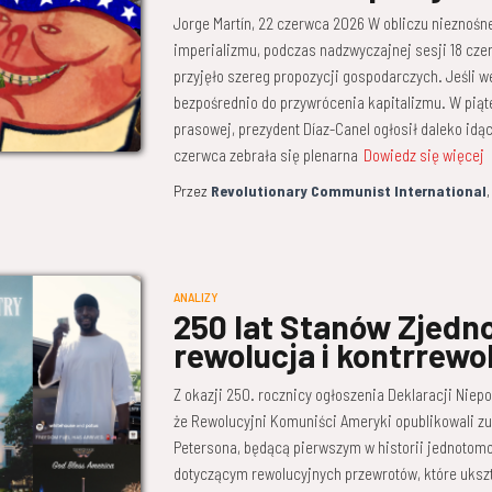
Jorge Martín, 22 czerwca 2026 W obliczu nieznośn
imperializmu, podczas nadzwyczajnej sesji 18 c
przyjęło szereg propozycji gospodarczych. Jeśli w
bezpośrednio do przywrócenia kapitalizmu. W piąte
prasowej, prezydent Díaz-Canel ogłosił daleko idą
czerwca zebrała się plenarna
Dowiedz się więcej
Przez
Revolutionary Communist International
ANALIZY
250 lat Stanów Zjedn
rewolucja i kontrrew
Z okazji 250. rocznicy ogłoszenia Deklaracji Niep
że Rewolucyjni Komuniści Ameryki opublikowali z
Petersona, będącą pierwszym w historii jednot
dotyczącym rewolucyjnych przewrotów, które ukszt