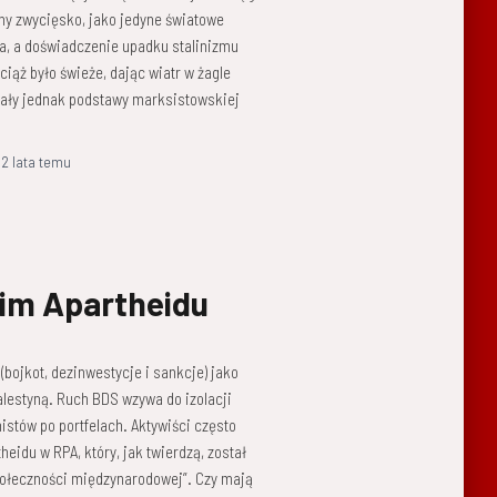
ny zwycięsko, jako jedyne światowe
, a doświadczenie upadku stalinizmu
ąż było świeże, dając wiatr w żagle
tały jednak podstawy marksistowskiej
,
2 lata
temu
żim Apartheidu
bojkot, dezinwestycje i sankcje) jako
alestyną. Ruch BDS wzywa do izolacji
nistów po portfelach. Aktywiści często
eidu w RPA, który, jak twierdzą, został
społeczności międzynarodowej”. Czy mają