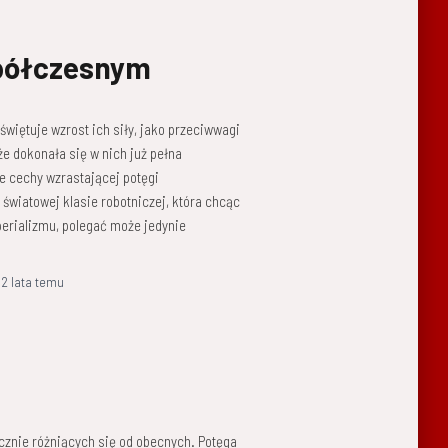
spółczesnym
 świętuje wzrost ich siły, jako przeciwwagi
że dokonała się w nich już pełna
e cechy wzrastającej potęgi
światowej klasie robotniczej, która chcąc
erializmu, polegać może jedynie
,
2 lata
temu
cznie różniących się od obecnych. Potęga