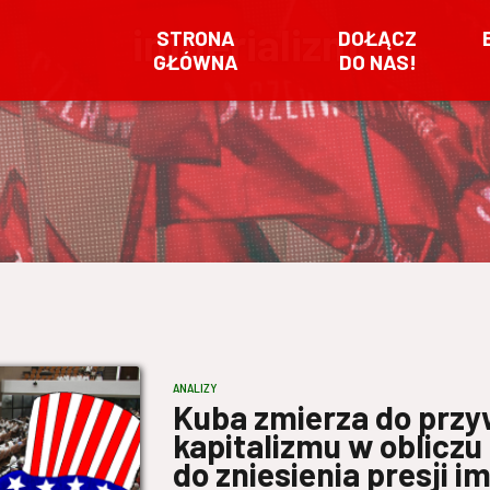
imperializm
STRONA
DOŁĄCZ
GŁÓWNA
DO NAS!
ANALIZY
Kuba zmierza do przy
kapitalizmu w obliczu
do zniesienia presji i