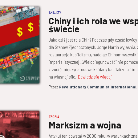
ANALIZY
Chiny i ich rola we w
świecie
Jaka dziś jest rola Chin? Podczas gdy część lewicy
dla Stanów Zjednoczonych, Jorge Martín wyjaśnia, 
restauracja kapitalizmu, nadając Chinom wszystki
imperialistycznej. „Wielobiegunowość” nie pomoże 
zrzucić międzynarodowe kajdany kapitalizmu i imp
na własnej sile.
Dowiedz się więcej
Przez
Revolutionary Communist International
TEORIA
Marksizm a wojna
Artykuł ten powstał w 2000 roku, w warunkach zna