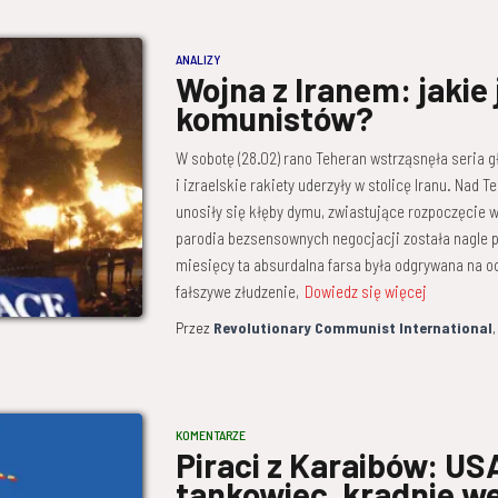
ANALIZY
Wojna z Iranem: jakie
komunistów?
W sobotę (28.02) rano Teheran wstrząsnęła seria 
i izraelskie rakiety uderzyły w stolicę Iranu. Nad
unosiły się kłęby dymu, zwiastujące rozpoczęcie w
parodia bezsensownych negocjacji została nagle p
miesięcy ta absurdalna farsa była odgrywana na oc
fałszywe złudzenie,
Dowiedz się więcej
Przez
Revolutionary Communist International
KOMENTARZE
Piraci z Karaibów: US
tankowiec, kradnie w