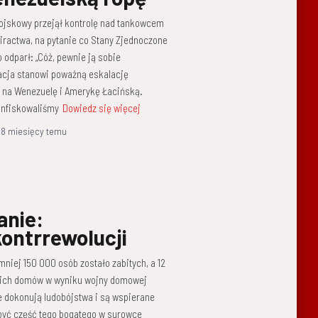
ojskowy przejął kontrolę nad tankowcem
ractwa, na pytanie co Stany Zjednoczone
 odparł: „Cóż, pewnie ją sobie
uacja stanowi poważną eskalację
i na Wenezuelę i Amerykę Łacińską.
onfiskowaliśmy
Dowiedz się więcej
,
8 miesięcy
temu
nie:
kontrrewolucji
niej 150 000 osób zostało zabitych, a 12
oich domów w wyniku wojny domowej
 dokonują ludobójstwa i są wspierane
być część tego bogatego w surowce