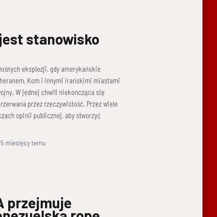
 jest stanowisko
głośnych eksplozji, gdy amerykańskie
 Teheranem, Kom i innymi irańskimi miastami
ojny. W jednej chwili niekończąca się
rzerwana przez rzeczywistość. Przez wiele
zach opinii publicznej, aby stworzyć
,
5 miesięcy
temu
A przejmuje
enezuelską ropę