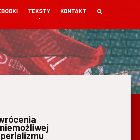
EBOOKI
TEKSTY
KONTAKT
wrócenia
 niemożliwej
mperializmu