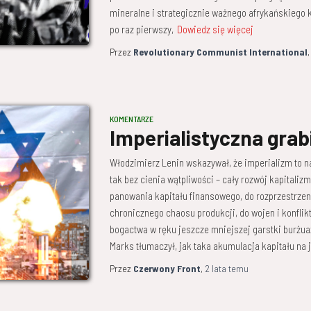
mineralne i strategicznie ważnego afrykańskiego k
po raz pierwszy,
Dowiedz się więcej
Przez
Revolutionary Communist International
KOMENTARZE
Imperialistyczna grabi
Włodzimierz Lenin wskazywał, że imperializm to n
tak bez cienia wątpliwości – cały rozwój kapitali
panowania kapitału finansowego, do rozprzestrzeni
chronicznego chaosu produkcji, do wojen i konfli
bogactwa w ręku jeszcze mniejszej garstki burżuaz
Marks tłumaczył, jak taka akumulacja kapitału na
Przez
Czerwony Front
,
2 lata
temu