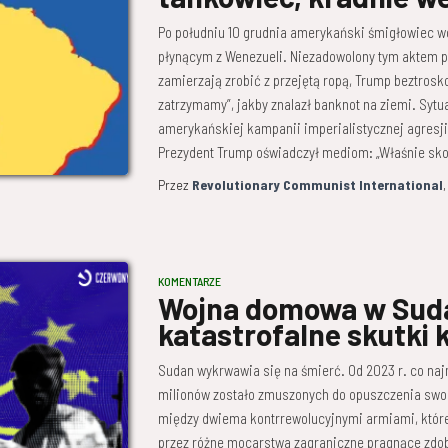
Po południu 10 grudnia amerykański śmigłowiec w
płynącym z Wenezueli. Niezadowolony tym aktem pi
zamierzają zrobić z przejętą ropą, Trump beztrosko
zatrzymamy”, jakby znalazł banknot na ziemi. Syt
amerykańskiej kampanii imperialistycznej agresj
Prezydent Trump oświadczył mediom: „Właśnie sk
Przez
Revolutionary Communist International
KOMENTARZE
Wojna domowa w Suda
katastrofalne skutki 
Sudan wykrwawia się na śmierć. Od 2023 r. co najm
milionów zostało zmuszonych do opuszczenia sw
między dwiema kontrrewolucyjnymi armiami, które
przez różne mocarstwa zagraniczne pragnące zdo