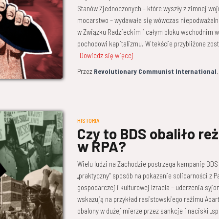
Stanów Zjednoczonych – które wyszły z zimnej woj
mocarstwo – wydawała się wówczas niepodważalna
w Związku Radzieckim i całym bloku wschodnim wci
pochodowi kapitalizmu. W tekście przybliżone zos
Dowiedz się więcej
Przez
Revolutionary Communist International
HISTORIA
Czy to BDS obaliło re
w RPA?
Wielu ludzi na Zachodzie postrzega kampanię BDS (
„praktyczny” sposób na pokazanie solidarności z P
gospodarczej i kulturowej Izraela – uderzenia syjo
wskazują na przykład rasistowskiego reżimu Aparth
obalony w dużej mierze przez sankcje i naciski „