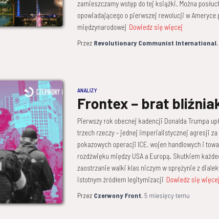
zamieszczamy wstęp do tej książki. Można posłuch
opowiadającego o pierwszej rewolucji w Ameryce
międzynarodowej
Dowiedz się więcej
Przez
Revolutionary Communist International
ANALIZY
Frontex – brat bliźnia
Pierwszy rok obecnej kadencji Donalda Trumpa up
trzech rzeczy – jednej imperialistycznej agresji z
pokazowych operacji ICE, wojen handlowych i tow
rozdźwięku między USA a Europą. Skutkiem każdego
zaostrzanie walki klas niczym w sprężynie z dialek
istotnym źródłem legitymizacji
Dowiedz się więce
Przez
Czerwony Front
,
5 miesięcy
temu