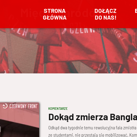
Międzynarodówka
STRONA
DOŁĄCZ
GŁÓWNA
DO NAS!
KOMENTARZE
Dokąd zmierza Bangl
Odkąd dwa tygodnie temu rewolucyjna fala zmiotła
ze studentami, nie przestają się mobilizować. Komi