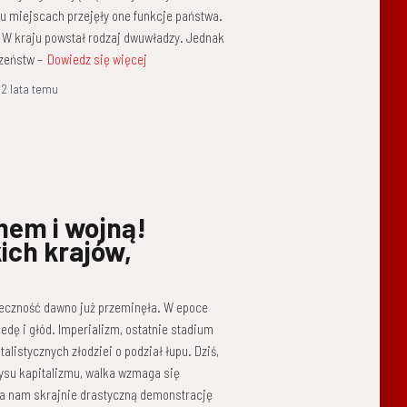
lu miejscach przejęły one funkcje państwa.
. W kraju powstał rodzaj dwuwładzy. Jednak
zeństw –
Dowiedz się więcej
,
2 lata
temu
mem i wojną!
ich krajów,
teczność dawno już przeminęła. W epoce
iedę i głód. Imperializm, ostatnie stadium
alistycznych złodziei o podział łupu. Dziś,
zysu kapitalizmu, walka wzmaga się
ła nam skrajnie drastyczną demonstrację