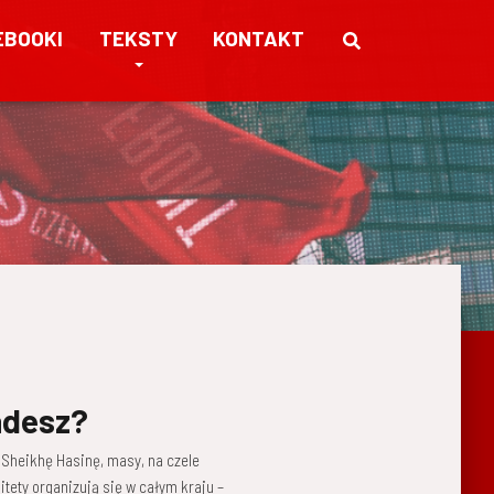
EBOOKI
TEKSTY
KONTAKT
adesz?
 Sheikhę Hasinę, masy, na czele
tety organizują się w całym kraju –