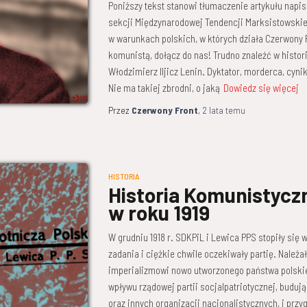
Poniższy tekst stanowi tłumaczenie artykułu napi
sekcji Międzynarodowej Tendencji Marksistowskiej 
w warunkach polskich, w których działa Czerwony Fro
komunistą, dołącz do nas! Trudno znaleźć w histori
Włodzimierz Iljicz Lenin. Dyktator, morderca, cyn
Nie ma takiej zbrodni, o jaką
Dowiedz się więcej
Przez
Czerwony Front
,
2 lata
temu
HISTORIA
Historia Komunistyczne
w roku 1919
W grudniu 1918 r. SDKPiL i Lewica PPS stopiły się 
zadania i ciężkie chwile oczekiwały partię. Należ
imperializmowi nowo utworzonego państwa polski
wpływu rządowej partii socjalpatriotycznej, buduj
oraz innych organizacji nacjonalistycznych, i prz