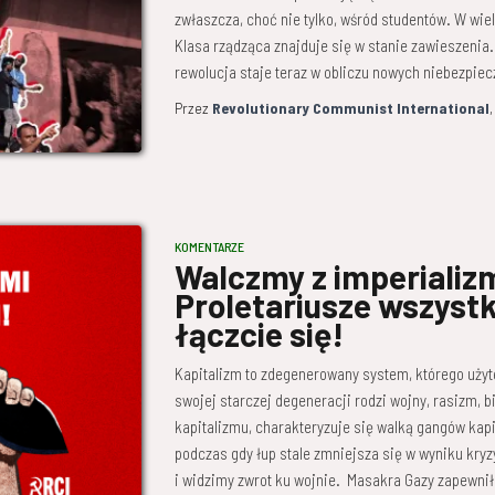
zwłaszcza, choć nie tylko, wśród studentów. W wie
Klasa rządząca znajduje się w stanie zawieszenia
rewolucja staje teraz w obliczu nowych niebezpiec
Przez
Revolutionary Communist International
KOMENTARZE
Walczmy z imperializ
Proletariusze wszystk
łączcie się!
Kapitalizm to zdegenerowany system, którego uży
swojej starczej degeneracji rodzi wojny, rasizm, b
kapitalizmu, charakteryzuje się walką gangów kapit
podczas gdy łup stale zmniejsza się w wyniku kry
i widzimy zwrot ku wojnie. Masakra Gazy zapewni