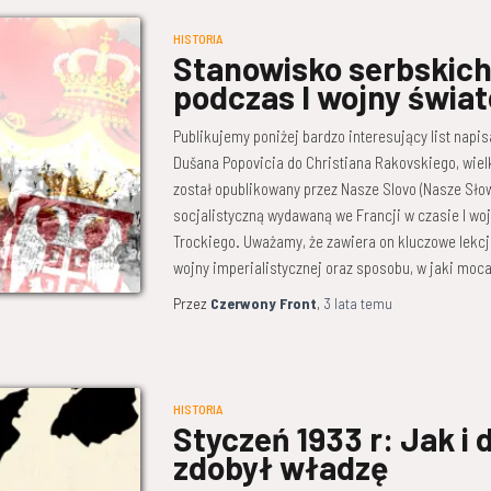
HISTORIA
Stanowisko serbskich
podczas I wojny świa
Publikujemy poniżej bardzo interesujący list napis
Dušana Popovicia do Christiana Rakovskiego, wielk
został opublikowany przez Nasze Slovo (Nasze Sło
socjalistyczną wydawaną we Francji w czasie I wo
Trockiego. Uważamy, że zawiera on kluczowe lekc
wojny imperialistycznej oraz sposobu, w jaki moc
Przez
Czerwony Front
,
3 lata
temu
HISTORIA
Styczeń 1933 r: Jak i 
zdobył władzę