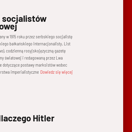
 socjalistów
towej
any w 1915 roku przez serbskiego socjalistę
iego bałkańskiego internacjonalisty. List
wo), codzienną rosyjskojęzyczną gazetę
jny światowej i redagowaną przez Lwa
je dotyczące postawy marksistów wobec
arstwa imperialistyczne
Dowiedz się więcej
dlaczego Hitler