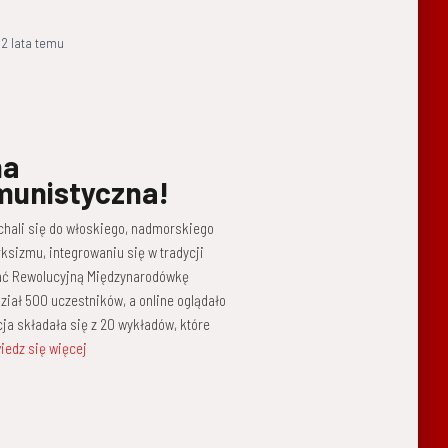
,
2 lata
temu
na
munistyczna!
chali się do włoskiego, nadmorskiego
ksizmu, integrowaniu się w tradycji
łać Rewolucyjną Międzynarodówkę
iał 500 uczestników, a online oglądało
ja składała się z 20 wykładów, które
iedz się więcej