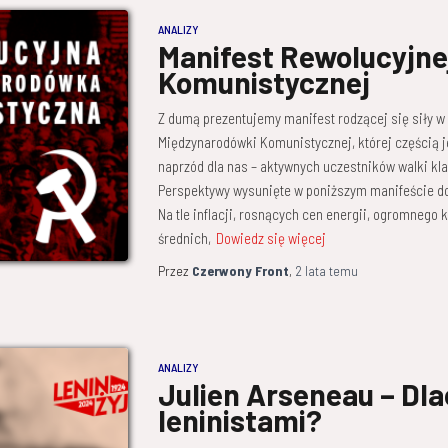
ANALIZY
Manifest Rewolucyjne
Komunistycznej
Z dumą prezentujemy manifest rodzącej się siły 
Międzynarodówki Komunistycznej, której częścią j
naprzód dla nas – aktywnych uczestników walki kla
Perspektywy wysunięte w poniższym manifeście do
Na tle inflacji, rosnących cen energii, ogromnego
średnich,
Dowiedz się więcej
Przez
Czerwony Front
,
2 lata
temu
ANALIZY
Julien Arseneau – Dl
leninistami?