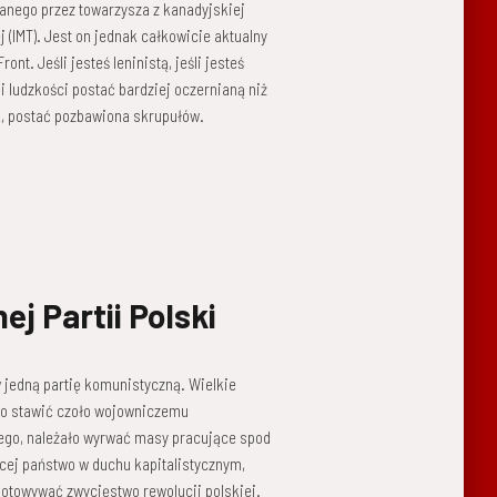
sanego przez towarzysza z kanadyjskiej
(IMT). Jest on jednak całkowicie aktualny
nt. Jeśli jesteś leninistą, jeśli jesteś
i ludzkości postać bardziej oczernianą niż
ik, postać pozbawiona skrupułów.
j Partii Polski
w jedną partię komunistyczną. Wielkie
ało stawić czoło wojowniczemu
ego, należało wyrwać masy pracujące spod
ącej państwo w duchu kapitalistycznym,
ygotowywać zwycięstwo rewolucji polskiej.