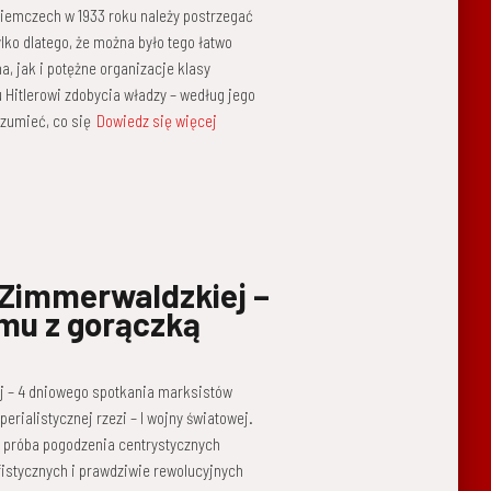
 Niemczech w 1933 roku należy postrzegać
ylko dlatego, że można było tego łatwo
, jak i potężne organizacje klasy
u Hitlerowi zdobycia władzy – według jego
ozumieć, co się
Dowiedz się więcej
 Zimmerwaldzkiej –
zmu z gorączką
ej – 4 dniowego spotkania marksistów
erialistycznej rzezi – I wojny światowej.
k próba pogodzenia centrystycznych
fistycznych i prawdziwie rewolucyjnych