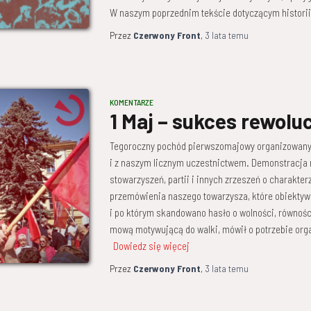
W naszym poprzednim tekście dotyczącym historii
Przez
Czerwony Front
,
3 lata
temu
KOMENTARZE
1 Maj – sukces rewoluc
Tegoroczny pochód pierwszomajowy organizowany p
i z naszym licznym uczestnictwem. Demonstracja
stowarzyszeń, partii i innych zrzeszeń o charakter
przemówienia naszego towarzysza, które obiektywn
i po którym skandowano hasło o wolności, równości
mową motywującą do walki, mówił o potrzebie orga
Dowiedz się więcej
Przez
Czerwony Front
,
3 lata
temu