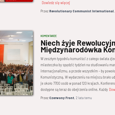
Dowiedz się więcej
Przez
Revolutionary Communist International
KOMENTARZE
Niech żyje Rewolucyj
Międzynarodówka Ko
W zeszłym tygodniu komuniści z całego świata zje
miasteczka by spędzić tydzień na studiowaniu mar
internacjonalizmu, a przede wszystkim – by powo
Komunistyczną. W wydarzeniu na miejscu brało udz
je około 7700 osób w ponad 120 krajach. Konferenc
dostępne są teraz do obejrzenia online. Każdy
Dow
Przez
Czerwony Front
,
2 lata
temu