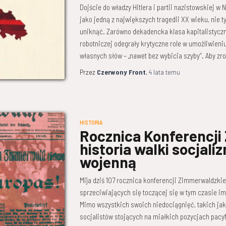
Dojście do władzy Hitlera i partii nazistowskiej w
jako jedną z największych tragedii XX wieku, nie t
uniknąć. Zarówno dekadencka klasa kapitalistyczna
robotniczej odegrały krytyczne role w umożliwieni
własnych słów – „nawet bez wybicia szyby”. Aby zr
Przez
Czerwony Front
,
4 lata
temu
HISTORIA
Rocznica Konferencji
historia walki socjali
wojenną
Mija dziś 107 rocznica konferencji Zimmerwaldzki
sprzeciwiających się toczącej się w tym czasie imp
Mimo wszystkich swoich niedociągnięć, takich ja
socjalistów stojących na miałkich pozycjach pacy