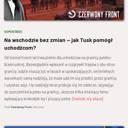
KOMENTARZE
Na wschodzie bez zmian — jak Tusk pomógł
uchodźcom?
Od niemal trzech lat trwa piekło dla uchodźców na granicy polsko-
białoruskiej. Bezwzględnie wpleceni w rozgrywki trepów z obu stron
granicy, ludzie muszą żyć w lasach w upokarzających, śmiertelnych
warunkach samą nadzieją, że może uda im się przebić przez granicę
i uzyskać azyl. I tę nadzieję teraz próbuje się im odebrać, wzywając
do uszczelnienia płotu na granicy. Jeszcze kilka miesięcy temu
wylewający krokodyle łzy i piszący pełne
Dowiedz się więcej
Przez
Czerwony Front
,
2 lata
temu