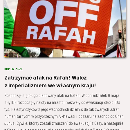
KOMENTARZE
Zatrzymać atak na Rafah! Walcz
z imperializmem we własnym kraju!
Rozpoczął się długo planowany atak na Rafah. W poniedziałek 6 maja
siły IDF rozpoczęły naloty na miasto i wezwały do ewakuacji około 100
tys. Palestyńczyków z jego wschodnich dzielnic do tak zwanych „stref
humanitarnych” w przybrzeżnym Al-Mawasi i obszaru na zachód od Chan
Junus. Cywile, którzy zostali zmuszeni do ewakuacji z Gazy, a następnie
z Chan Junus, teraz ponownie desperacko uciekają z Rafah. We wtorek