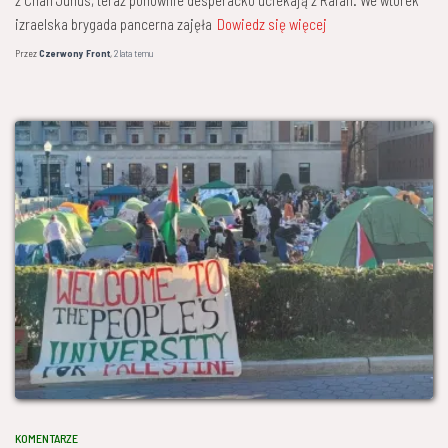
izraelska brygada pancerna zajęła
Dowiedz się więcej
Przez
Czerwony Front
,
2 lata
temu
KOMENTARZE