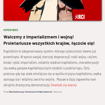
KOMENTARZE
Walczmy z imperializmem i wojną!
Proletariusze wszystkich krajów, łączcie się!
Kapitalizm to zdegenerowany system, którego użyteczność dawno już
przeminęła. W epoce swojej starczej degeneracji rodzi wojny, rasizm,
biedę i głód. Imperializm, ostatnie stadium kapitalizmu, charakteryzuje
się walką gangów kapitalistycznych złodziei o podział łupu. Dziś,
podczas gdy łup stale zmniejsza się w wyniku kryzysu kapitalizmu, walka
wzmaga się i widzimy zwrot ku wojnie. Masakra Gazy zapewniła nam
skrajnie drastyczną demonstrację
Dowiedz się więcej
Przez
Revolutionary Communist International
,
2 lata
temu