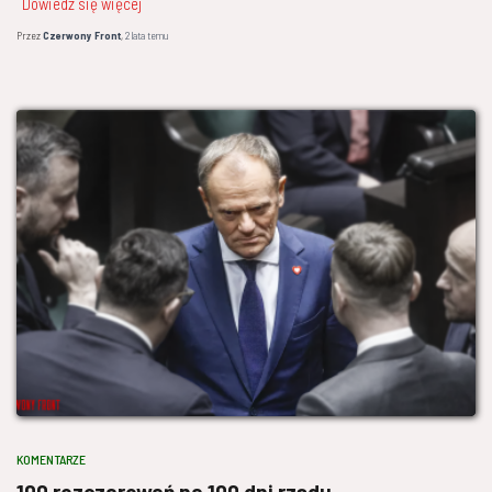
Dowiedz się więcej
Przez
Czerwony Front
,
2 lata
temu
KOMENTARZE
100 rozczarowań na 100 dni rządu