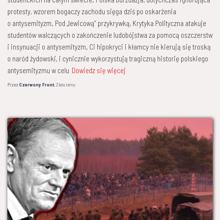
protesty, wzorem bogaczy zachodu sięga dziś po oskarżenia
o antysemityzm. Pod „lewicową” przykrywką, Krytyka Polityczna atakuje
studentów walczących o zakończenie ludobójstwa za pomocą oszczerstw
i insynuacji o antysemityzm. Ci hipokryci i kłamcy nie kierują się troską
o naród żydowski, i cynicznie wykorzystują tragiczną historię polskiego
antysemityzmu w celu
Dowiedz się więcej
Przez
Czerwony Front
,
2 lata
temu