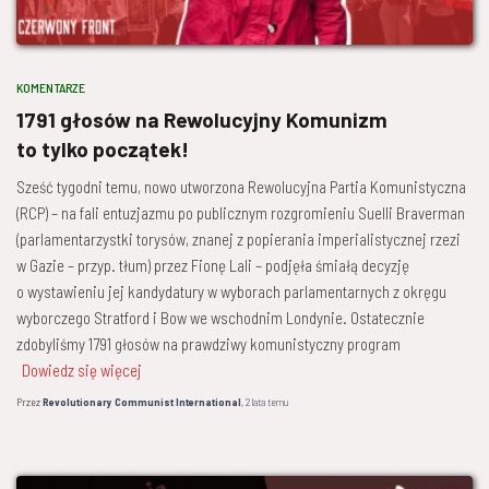
KOMENTARZE
1791 głosów na Rewolucyjny Komunizm
to tylko początek!
Sześć tygodni temu, nowo utworzona Rewolucyjna Partia Komunistyczna
(RCP) – na fali entuzjazmu po publicznym rozgromieniu Suelli Braverman
(parlamentarzystki torysów, znanej z popierania imperialistycznej rzezi
w Gazie – przyp. tłum) przez Fionę Lali – podjęła śmiałą decyzję
o wystawieniu jej kandydatury w wyborach parlamentarnych z okręgu
wyborczego Stratford i Bow we wschodnim Londynie. Ostatecznie
zdobyliśmy 1791 głosów na prawdziwy komunistyczny program
Dowiedz się więcej
Przez
Revolutionary Communist International
,
2 lata
temu