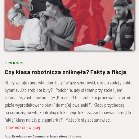
KOMENTARZE
Czy klasa robotnicza zniknęła? Fakty a fikcja
Kiedy wstaję rano, wkładam buty i wiążę sznurówki, często zadaję sobie
pytanie: „Kto zrobił te buty?”. Podobnie, gdy siadam przy stole i jem
śniadanie, zastanawiam się: „Kto zrobił ten stół i kto pracował na farmie,
gdzie wyprodukowano płatki do mojej owsianki?”. Kiedy przychodzę
na coroczną wizytę kontrolną u lokalnego lekarza, zastanawiam się: „Do
jakiej klasy należy pielęgniarka?”. Możecie się zastanawiać,
Dowiedz się więcej
Przez
Revolutionary Communist International
,
2 lata
temu