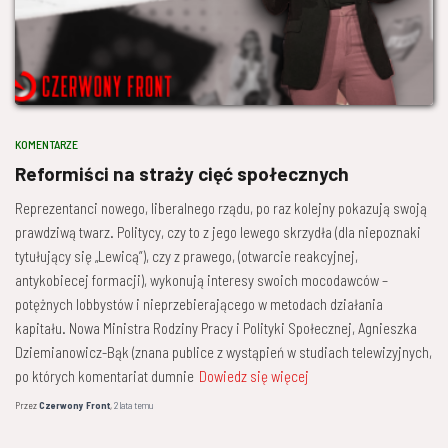
KOMENTARZE
Reformiści na straży cięć społecznych
Reprezentanci nowego, liberalnego rządu, po raz kolejny pokazują swoją
prawdziwą twarz. Politycy, czy to z jego lewego skrzydła (dla niepoznaki
tytułujący się „Lewicą”), czy z prawego, (otwarcie reakcyjnej,
antykobiecej formacji), wykonują interesy swoich mocodawców –
potężnych lobbystów i nieprzebierającego w metodach działania
kapitału. Nowa Ministra Rodziny Pracy i Polityki Społecznej, Agnieszka
Dziemianowicz-Bąk (znana publice z wystąpień w studiach telewizyjnych,
po których komentariat dumnie
Dowiedz się więcej
Przez
Czerwony Front
,
2 lata
temu