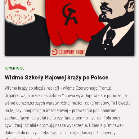
KOMENTARZE
Widmo Szkoły Majowej krąży po Polsce
Widmo krąży po obozie reakcji – widmo Czerwonego Frontu!
Organizowana przez nas Szkoła Majowa wywołuje wielkie poruszenie
wśród coraz szerszych warstw różnej maści reakcjonistów. To i ówdzie,
na tej czy innej stronie internetowej – przeważnie pod banerem
zachęcającym do wpłat na to czy inne pisemko – zaradni obrońcy
cywilizacji dzielnie promują nasze wydarzenie. Udało się im nawet
dokopać do naszych tekstów, i ze zgrozą ogłaszają, że chcemy