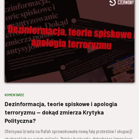
KOMENTARZE
Dezinformacja, teorie spiskowe i apologia
terroryzmu — dokąd zmierza Krytyka
Polityczna?
Ofensywa Izraela na Rafah sprowokowała nową falę protestów i okupacji
studenckich na całym świecie. Polska burżuazja, dotychczas ignorująca