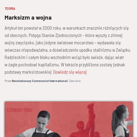
TEORIA
Marksizm a wojna
Artykuł ten powstał w 2000 roku, w warunkach znacznie różniących się
od obecnych. Potęga Stanów Zjednoczonych – które wyszły z zimnej
wojny zwycięsko, jako jedyne światowe mocarstwo – wydawała się
wówczas niepodważalna, a doświadczenie upadku stalinizmu w Związku
Radzieckim i całym bloku wschodnim wciąż było świeże, dając wiatr
w żagle pochodowi kapitalizmu. W tekście przybliżone zostały jednak
podstawy marksistowskiej
Dowiedz się więcej
Przez
Revolutionary Communist International
,
2 lata
temu