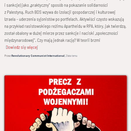
i sankcje) jako „praktyczny” sposób na pokazanie solidarności
z Palestyną. Ruch BDS wzywa do izolacji gospodarczej i kulturowej
Izraela – uderzenia syjonistów po portfelach. Aktywiści często wskazują
na przykład rasistowskiego reżimu Apartheidu w RPA, który, jak twierdzą,
został obalony w dużej mierze przez sankcje i naciski „społeczności
międzynarodowej”. Czy mają jednak rację? W teorii brzmi
Dowiedz się więcej
Przez
Revolutionary Communist International
,
2 lata
temu