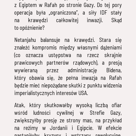
z Egiptem w Rafah po stronie Gazy. Do tej pory
operacja była „ograniczona”, a siły IDF stały
na krawędzi całkowitej inwazji. Skąd
to opóźnienie?
Netanjahu balansuje na krawędzi. Stara się
znaleźć kompromis między własnymi dążeniami
(co oznacza ustępstwa na rzecz skrajnie
prawicowych partnerów rządowych), a presją
wywieraną przez administrację Bidena,
który obawia się, że pełna inwazja na Rafah
będzie mieć niepożądane skutki z punktu widzenia
imperialistycznych interesów USA.
Atak, który skutkowałby wysoką liczbą ofiar
wśród ludności cywilnej w Strefie Gazy,
zwiększyłby presję ze strony mas, na przykład
na reżimy w Jordanii i Egipcie. W efekcie
nastąpiłyby kryzysy i wstrząsy rewolucyjne,