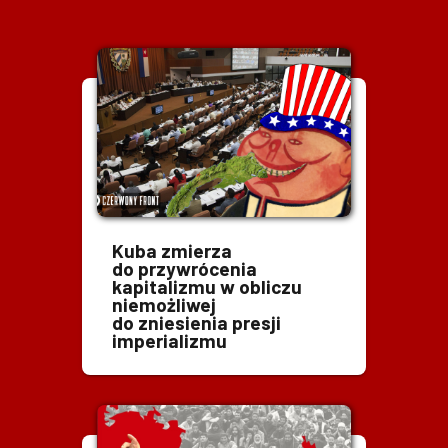
Kuba zmierza
do przywrócenia
kapitalizmu w obliczu
niemożliwej
do zniesienia presji
imperializmu