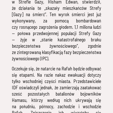
w Strefie Gazy, Hisham Edwan, stwierdził,
że działania te „skazały mieszkańców Strefy
[Gazy] na śmierć”. Ten wyrok śmierci jest już
wykonywany, za pomocą bombardowań
czy rosnącego zagrożenia głodem. 1,1 miliona ludzi
— połowa przedwojennej populacji Strefy Gazy
— żyje w „stanie katastrofalnego braku
bezpieczeństwa żywnościowego”, zgodnie
ze zintegrowaną klasyfikacją fazy bezpieczeństwa
żywnościowego (IPC).
Oczekuje się, że natarcie na Rafah będzie odbywać
się etapami. Na razie nakaz ewakuacji dotyczy
tylko wschodniej części miasta. Przedstawiciele
IDF oświadczyli jednak, że zamierzają zaatakować
sześć pozostałych batalionów bojowników
Hamasu, którzy według nich ukrywają się
na południu, północy, zachodzie i wschodzie
Rafah. Zniszczenie ich wiązałoby się