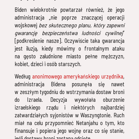
Biden wielokrotnie powtarzał również, że jego
administracja „nie poprze znaczącej operacji
wojskowej
bez skutecznego planu, który zapewni
gwarancję bezpieczeństwa ludności cywilnej
”
[podkreślenie nasze]. Oczywiście taka gwarancja
jest iluzją, kiedy mówimy o frontalnym ataku
na gęsto zaludnione miasto pełne mężczyzn,
kobiet, dzieci i osób starszych.
Według
anonimowego amerykańskiego urzędnika
,
administracja Bidena posunęła się nawet
w zeszłym tygodniu do wstrzymania dostaw broni
do Izraela. Decyzja wywołała oburzenie
izraelskiego rządu i niektórych najbardziej
zatwardziałych syjonistów w Waszyngtonie. Ruch
miał na celu przypomnieć Netanjahu o tym, kto
finansuje i popiera jego wojnę oraz co się stanie,
jeśli dostawy broni zostaną odcięte.