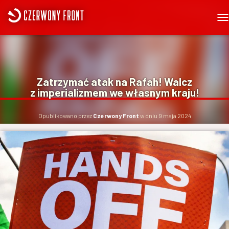
P
R
Z
E
Ł
Ą
Zatrzymać atak na Rafah! Walcz
C
z imperializmem we własnym kraju!
Z
N
A
Opublikowano przez
Czerwony Front
w dniu
9 maja 2024
W
I
G
A
C
J
Ę