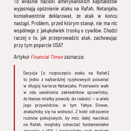
To właśnie naciski amerykańskich kapitalistów
wyjaśniają opóźnienie ataku na Rafah. Netanjahu
konsekwentnie deklarował, że atak w końcu
nastąpi. Problem, przed którym stanął, nie ma nic
wspólnego z jakąkolwiek troską o cywilów. Chodzi
raczej o to, jak przeprowadzić atak, zachowując
przy tym poparcie USA?
Artykuł
Financial Times
zaznacza:
Decyzja [o rozpoczęciu ataku na Rafah]
to jedno z najbardziej ryzykownych posunięć
w długiej karierze Netanjahu. Przerwanie walk
w celu uwolnienia zakładników sprawiłoby,
że Hamas miałby powody do radości — a wielu
jego przywódców, w tym Yahya Sinwar,
znalazłoby się na wolności. Z kolei odrzucenie
rozmów pokojowych, by móc dalej naciskać
na Rafah, mogłoby oznaczać fundamentalne
zerwanie z USA i postawiłoby pod znakiem