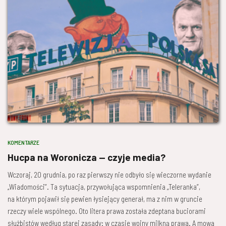
KOMENTARZE
Hucpa na Woronicza — czyje media?
Wczoraj, 20 grudnia, po raz pierwszy nie odbyło się wieczorne wydanie
„Wiadomości”. Ta sytuacja, przywołująca wspomnienia „Teleranka”,
na którym pojawił się pewien łysiejący generał, ma z nim w gruncie
rzeczy wiele wspólnego. Oto litera prawa została zdeptana buciorami
służbistów według starej zasady: w czasie wojny milkną prawa. A mowa