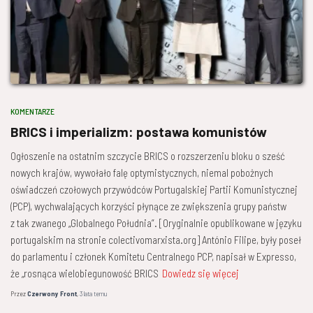
KOMENTARZE
BRICS i imperializm: postawa komunistów
Ogłoszenie na ostatnim szczycie BRICS o rozszerzeniu bloku o sześć
nowych krajów, wywołało falę optymistycznych, niemal pobożnych
oświadczeń czołowych przywódców Portugalskiej Partii Komunistycznej
(PCP), wychwalających korzyści płynące ze zwiększenia grupy państw
z tak zwanego „Globalnego Południa”. [Oryginalnie opublikowane w języku
portugalskim na stronie colectivomarxista.org] António Filipe, były poseł
do parlamentu i członek Komitetu Centralnego PCP, napisał w Expresso,
że „rosnąca wielobiegunowość BRICS
Dowiedz się więcej
Przez
Czerwony Front
,
3 lata
temu