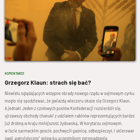
KOMENTARZE
Grzegorz Klaun: strach się bać?
Niewielu oglądających wstępne obrady nowego rządu w sejmowym cyrku
mogło się spodziewać, że gwiazdą wieczoru okaże się Grzegorz Klaun.
A jednak! Jeden z czołowych posłów Konfederacji rozsierdził się,
ujrzawszy obchody chanuki z udziałem rabinów reprezentujących bardzo
już drobną w kraju mniejszość żydowską. W korytarzu sejmowym,
w iście sarmackim geście, pochwycił gaśnicę, odbezpieczył, i skierował
swój „patryjotyczny” gniew ku uczestnikom zgromadzenia