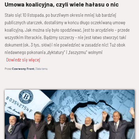
Umowa koalicyjna, czyli wiele hałasu o nic
Stało się! 10 listopada, po burzliwym okresie mniej lub bardziej
publicznych utarczek, dostaliśmy w końcu długo oczekiwaną umowę
koalicyjną. Jak można się było spodziewać, jest to arcydzieło – przede
wszystkim literackie. Bądźmy szczerzy – nie jest łatwo stworzyć taki
dokument (ok. 3 tys. słów) i nie powiedzieć w zasadzie nic! Tuż obok
niedawnego pokonania „dyktatury” i „faszyzmu” wolnymi
Dowiedz się więcej
Przez
Czerwony Front
,
3 lata
temu