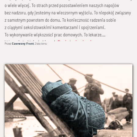
o wiele więcej. To strach przed pozostawieniem naszych napojów
bez nadzoru, gdy jesteśmy na wieczornym wyjściu. To niepokój związany
z samotnym powrotem do domu. To konieczność radzenia sobie
z ciągłymi seksistowskimi komentarzami i spojrzeniami.
To wykonywanie większości prac domowych. To lekarze,
którzy nie traktują „kobiecych
Dowiedz się więcej
Przez
Czerwony Front
,
2 lata
temu