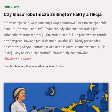
KOMENTARZE
Czy klasa robotnicza zniknęła? Fakty a fikcja
Kiedy wstaję rano, wkładam buty i wiążę sznurówki, często zadaję sobie
pytanie: „Kto zrobił te buty?”. Podobnie, gdy siadam przy stole i jem
śniadanie, zastanawiam się: „Kto zrobił ten stół i kto pracował na farmie,
gdzie wyprodukowano płatki do mojej owsianki?”. Kiedy przychodzę
na coroczną wizytę kontrolną u lokalnego lekarza, zastanawiam się: „Do
jakiej klasy należy pielęgniarka?”. Możecie się zastanawiać,
Dowiedz się więcej
Przez
Revolutionary Communist International
,
2 lata
temu