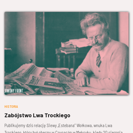
HISTORIA
Zabójstwo Lwa Trockiego
Publikujemy dziś relację Siewy „Estebana” Wołkowa, wnuka Lwa
Trockiego, który był obecny w Coyoacán w Meksyku, kiedy 20 sierpnia