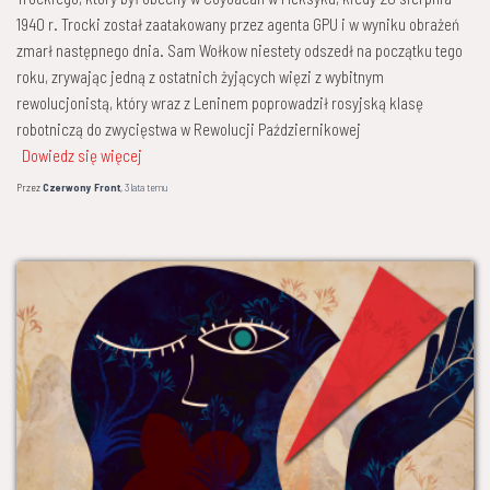
1940 r. Trocki został zaatakowany przez agenta GPU i w wyniku obrażeń
zmarł następnego dnia. Sam Wołkow niestety odszedł na początku tego
roku, zrywając jedną z ostatnich żyjących więzi z wybitnym
rewolucjonistą, który wraz z Leninem poprowadził rosyjską klasę
robotniczą do zwycięstwa w Rewolucji Październikowej
Dowiedz się więcej
Przez
Czerwony Front
,
3 lata
temu