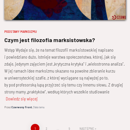
PODSTAWY MARKSIZMU
Czym jest filozofia marksistowska?
Wstęp Wydaje się, że na temat filozofii marksistowskiej napisano
i powiedziano dużo. Istnieje warstwa społeczeństwa, której, jak się
zdaje, jedynym zajęciem jest „krytyczna krytyka” i „wielostronna analiza”.
W jej ramach idee marksizmu skazano na powolne zbieranie kurzu
w uniwersyteckiej szafie, z której wyciągane są najwyżej po to,
by pod profesorską lupą przyjrzeć się temu czy innemu słowu. Z drugiej
strony mamy „praktyków”, według których wszelkie studiowanie
Dowiedz się więcej
Przez
Czerwony Front
,
3 lata
temu
Stronicowanie
1
2
…
9
NASTĘPNE