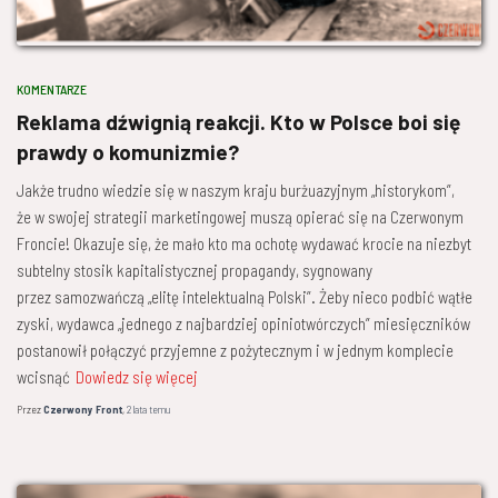
KOMENTARZE
Reklama dźwignią reakcji. Kto w Polsce boi się
prawdy o komunizmie?
Jakże trudno wiedzie się w naszym kraju burżuazyjnym „historykom”,
że w swojej strategii marketingowej muszą opierać się na Czerwonym
Froncie! Okazuje się, że mało kto ma ochotę wydawać krocie na niezbyt
subtelny stosik kapitalistycznej propagandy, sygnowany
przez samozwańczą „elitę intelektualną Polski”. Żeby nieco podbić wątłe
zyski, wydawca „jednego z najbardziej opiniotwórczych” miesięczników
postanowił połączyć przyjemne z pożytecznym i w jednym komplecie
wcisnąć
Dowiedz się więcej
Przez
Czerwony Front
,
2 lata
temu