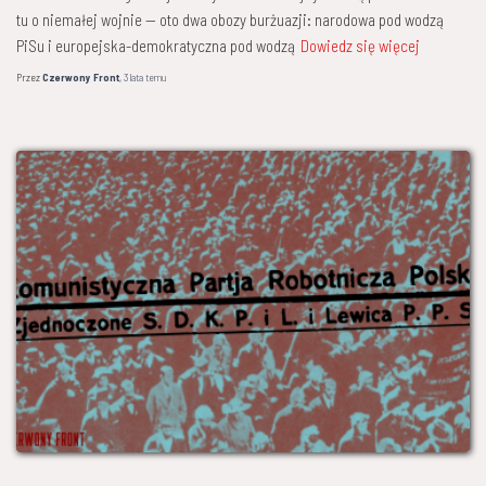
tu o niemałej wojnie — oto dwa obozy burżuazji: narodowa pod wodzą
PiSu i europejska-demokratyczna pod wodzą
Dowiedz się więcej
Przez
Czerwony Front
,
3 lata
temu