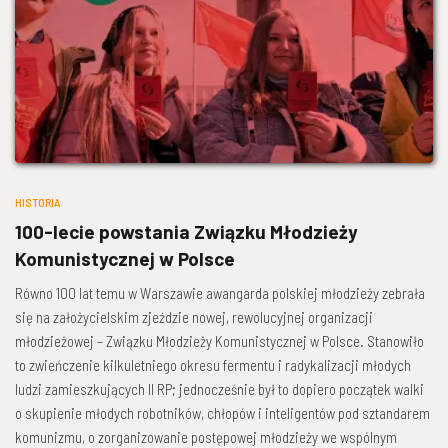
HISTORIA
100-lecie powstania Związku Młodzieży
Komunistycznej w Polsce
Równo 100 lat temu w Warszawie awangarda polskiej młodzieży zebrała
się na założycielskim zjeździe nowej, rewolucyjnej organizacji
młodzieżowej – Związku Młodzieży Komunistycznej w Polsce. Stanowiło
to zwieńczenie kilkuletniego okresu fermentu i radykalizacji młodych
ludzi zamieszkujących II RP; jednocześnie był to dopiero początek walki
o skupienie młodych robotników, chłopów i inteligentów pod sztandarem
komunizmu, o zorganizowanie postępowej młodzieży we wspólnym