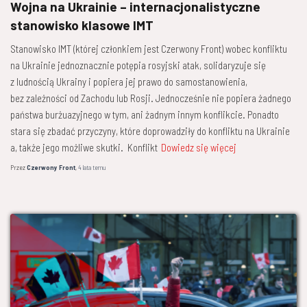
Wojna na Ukrainie – internacjonalistyczne
stanowisko klasowe IMT
Stanowisko IMT (której członkiem jest Czerwony Front) wobec konfliktu
na Ukrainie jednoznacznie potępia rosyjski atak, solidaryzuje się
z ludnością Ukrainy i popiera jej prawo do samostanowienia,
bez zależności od Zachodu lub Rosji. Jednocześnie nie popiera żadnego
państwa burżuazyjnego w tym, ani żadnym innym konflikcie. Ponadto
stara się zbadać przyczyny, które doprowadziły do konfliktu na Ukrainie
a, także jego możliwe skutki. Konflikt
Dowiedz się więcej
Przez
Czerwony Front
,
4 lata
temu