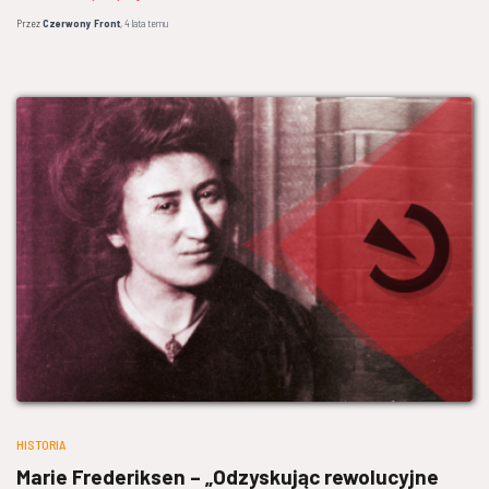
Przez
Czerwony Front
,
4 lata
temu
HISTORIA
Marie Frederiksen – „Odzyskując rewolucyjne