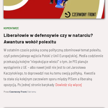
KOMENTARZE
Liberałowie w defensywie czy w natarciu?
Awantura wokół polexitu
W ostatnim czasie polską scenę polityczną zdominował temat polexitu,
czyli potencjalnego wyjścia Polski z Unii Europejskiej. Media codziennie
przekazują kolejne “niepokojące wieści” o tym, że PiS planuje
wystąpienie z UE – albo nawet jeśli nie jest to cel Jarosława
Kaczyńskiego, to doprowadzi nas ku temu swoją polityką. Kwestia
ta stała się kolejnym zarzewiem sporu między PiSem a liberalną
opozycją. Po jednej stronie barykady
Dowiedz się więcej
Przez
Czerwony Front
,
5 lat
temu