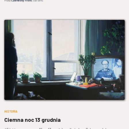
Przez
Czerwony Front
,
5 lat
temu
HISTORIA
Ciemna noc 13 grudnia