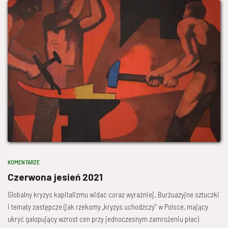
KOMENTARZE
Czerwona jesień 2021
Globalny kryzys kapitalizmu widać coraz wyraźniej. Burżuazyjne sztuczki
i tematy zastępcze (jak rzekomy „kryzys uchodźczy” w Polsce, mający
ukryć galopujący wzrost cen przy jednoczesnym zamrożeniu płac)