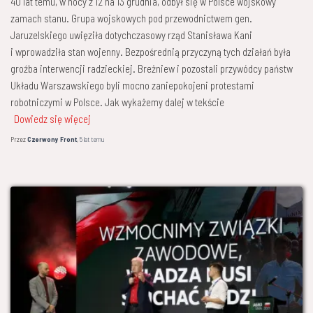
40 lat temu, w nocy z 12 na 13 grudnia, odbył się w Polsce wojskowy
zamach stanu. Grupa wojskowych pod przewodnictwem gen.
Jaruzelskiego uwięziła dotychczasowy rząd Stanisława Kani
i wprowadziła stan wojenny. Bezpośrednią przyczyną tych działań była
groźba interwencji radzieckiej. Breżniew i pozostali przywódcy państw
Układu Warszawskiego byli mocno zaniepokojeni protestami
robotniczymi w Polsce. Jak wykażemy dalej w tekście
Dowiedz się więcej
Przez
Czerwony Front
,
5 lat
temu