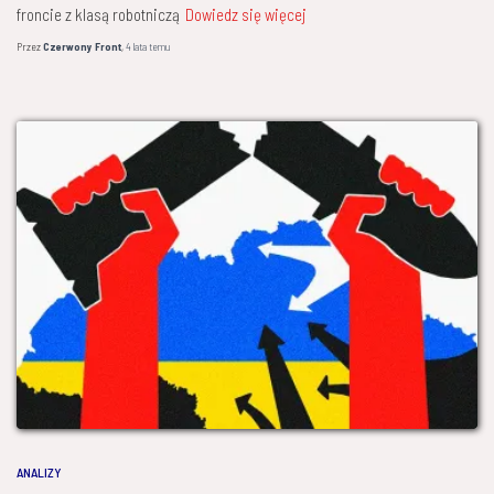
froncie z klasą robotniczą
Dowiedz się więcej
Przez
Czerwony Front
,
4 lata
temu
ANALIZY