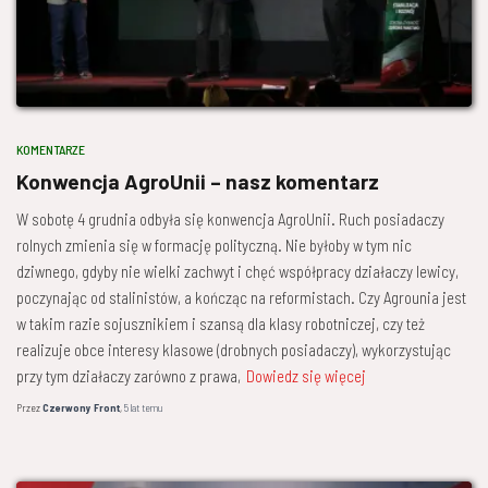
KOMENTARZE
Konwencja AgroUnii – nasz komentarz
W sobotę 4 grudnia odbyła się konwencja AgroUnii. Ruch posiadaczy
rolnych zmienia się w formację polityczną. Nie byłoby w tym nic
dziwnego, gdyby nie wielki zachwyt i chęć współpracy działaczy lewicy,
poczynając od stalinistów, a kończąc na reformistach. Czy Agrounia jest
w takim razie sojusznikiem i szansą dla klasy robotniczej, czy też
realizuje obce interesy klasowe (drobnych posiadaczy), wykorzystując
przy tym działaczy zarówno z prawa,
Dowiedz się więcej
Przez
Czerwony Front
,
5 lat
temu