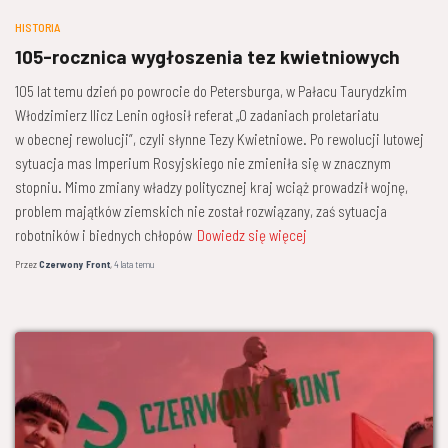
HISTORIA
105-rocznica wygłoszenia tez kwietniowych
105 lat temu dzień po powrocie do Petersburga, w Pałacu Taurydzkim
Włodzimierz Ilicz Lenin ogłosił referat „O zadaniach proletariatu
w obecnej rewolucji”, czyli słynne Tezy Kwietniowe. Po rewolucji lutowej
sytuacja mas Imperium Rosyjskiego nie zmieniła się w znacznym
stopniu. Mimo zmiany władzy politycznej kraj wciąż prowadził wojnę,
problem majątków ziemskich nie został rozwiązany, zaś sytuacja
robotników i biednych chłopów
Dowiedz się więcej
Przez
Czerwony Front
,
4 lata
temu