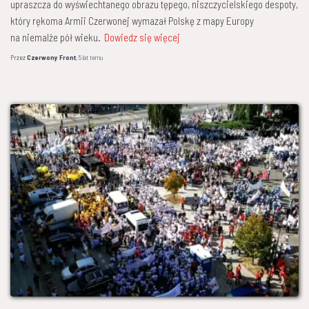
upraszcza do wyświechtanego obrazu tępego, niszczycielskiego despoty,
który rękoma Armii Czerwonej wymazał Polskę z mapy Europy
na niemalże pół wieku.
Dowiedz się więcej
Przez
Czerwony Front
,
5 lat
temu