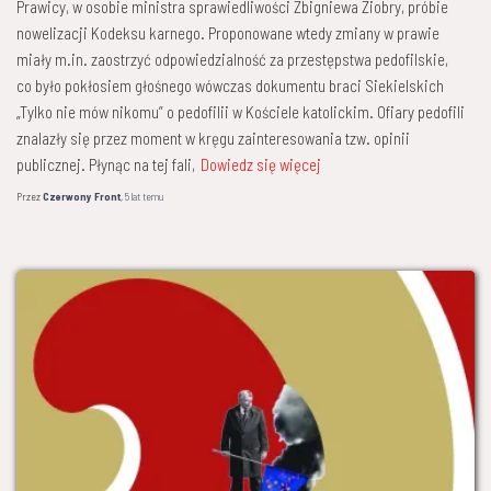
Prawicy, w osobie ministra sprawiedliwości Zbigniewa Ziobry, próbie
nowelizacji Kodeksu karnego. Proponowane wtedy zmiany w prawie
miały m.in. zaostrzyć odpowiedzialność za przestępstwa pedofilskie,
co było pokłosiem głośnego wówczas dokumentu braci Siekielskich
„Tylko nie mów nikomu” o pedofilii w Kościele katolickim. Ofiary pedofili
znalazły się przez moment w kręgu zainteresowania tzw. opinii
publicznej. Płynąc na tej fali,
Dowiedz się więcej
Przez
Czerwony Front
,
5 lat
temu