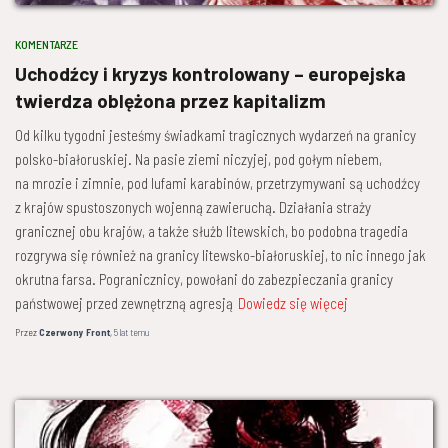
KOMENTARZE
Uchodźcy i kryzys kontrolowany – europejska
twierdza oblężona przez kapitalizm
Od kilku tygodni jesteśmy świadkami tragicznych wydarzeń na granicy
polsko-białoruskiej. Na pasie ziemi niczyjej, pod gołym niebem,
na mrozie i zimnie, pod lufami karabinów, przetrzymywani są uchodźcy
z krajów spustoszonych wojenną zawieruchą. Działania straży
granicznej obu krajów, a także służb litewskich, bo podobna tragedia
rozgrywa się również na granicy litewsko-białoruskiej, to nic innego jak
okrutna farsa. Pogranicznicy, powołani do zabezpieczania granicy
państwowej przed zewnętrzną agresją
Dowiedz się więcej
Przez
Czerwony Front
,
5 lat
temu