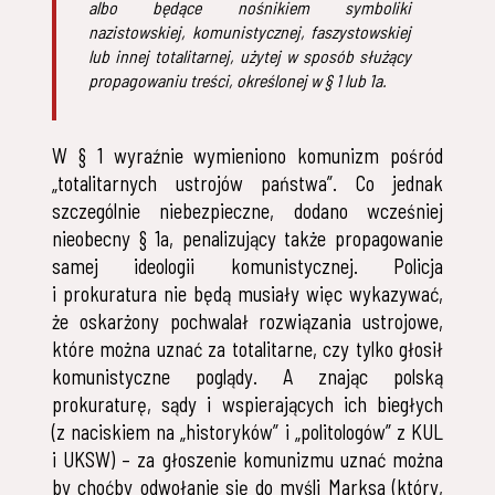
albo będące nośnikiem symboliki
nazistowskiej, komunistycznej, faszystowskiej
lub innej totalitarnej, użytej w sposób służący
propagowaniu treści, określonej w § 1 lub 1a.
W § 1 wyraźnie wymieniono komunizm pośród
„totalitarnych ustrojów państwa”. Co jednak
szczególnie niebezpieczne, dodano wcześniej
nieobecny § 1a, penalizujący także propagowanie
samej ideologii komunistycznej. Policja
i prokuratura nie będą musiały więc wykazywać,
że oskarżony pochwalał rozwiązania ustrojowe,
które można uznać za totalitarne, czy tylko głosił
komunistyczne poglądy. A znając polską
prokuraturę, sądy i wspierających ich biegłych
(z naciskiem na „historyków” i „politologów” z KUL
i UKSW) – za głoszenie komunizmu uznać można
by choćby odwołanie się do myśli Marksa (który,