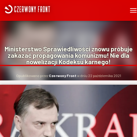
P
R
Z
E
Ł
Ą
Ministerstwo Sprawiedliwości znowu próbuje
C
zakazać propagowania komunizmu! Nie dla
Z
nowelizacji Kodeksu karnego!
N
A
W
Opublikowano przez
Czerwony Front
w dniu
22 października 2021
I
G
A
C
J
Ę