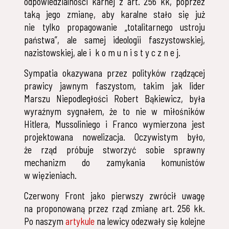
odpowiedzialności karnej z art. 256 kk, poprzez
taką jego zmianę, aby karalne stało się już
nie tylko propagowanie „totalitarnego ustroju
państwa”, ale samej ideologii faszystowskiej,
nazistowskiej, ale i k o m u n i s t y c z n e j.
Sympatia okazywana przez polityków rządzącej
prawicy jawnym faszystom, takim jak lider
Marszu Niepodległości Robert Bąkiewicz, była
wyraźnym sygnałem, że to nie w miłośników
Hitlera, Mussoliniego i Franco wymierzona jest
projektowana nowelizacja. Oczywistym było,
że rząd próbuje stworzyć sobie sprawny
mechanizm do zamykania komunistów
w więzieniach.
Czerwony Front jako pierwszy zwrócił uwagę
na proponowaną przez rząd zmianę art. 256 kk.
Po naszym
artykule
na lewicy odezwały się kolejne