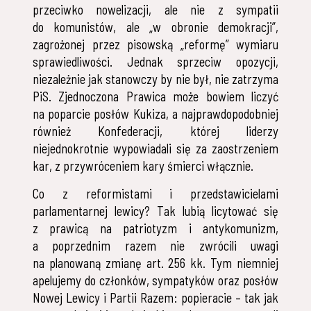
przeciwko nowelizacji, ale nie z sympatii
do komunistów, ale „w obronie demokracji”,
zagrożonej przez pisowską „reformę” wymiaru
sprawiedliwości. Jednak sprzeciw opozycji,
niezależnie jak stanowczy by nie był, nie zatrzyma
PiS. Zjednoczona Prawica może bowiem liczyć
na poparcie posłów Kukiza, a najprawdopodobniej
również Konfederacji, której liderzy
niejednokrotnie wypowiadali się za zaostrzeniem
kar, z przywróceniem kary śmierci włącznie.
Co z reformistami i przedstawicielami
parlamentarnej lewicy? Tak lubią licytować się
z prawicą na patriotyzm i antykomunizm,
a poprzednim razem nie zwrócili uwagi
na planowaną zmianę art. 256 kk. Tym niemniej
apelujemy do członków, sympatyków oraz posłów
Nowej Lewicy i Partii Razem: popieracie – tak jak