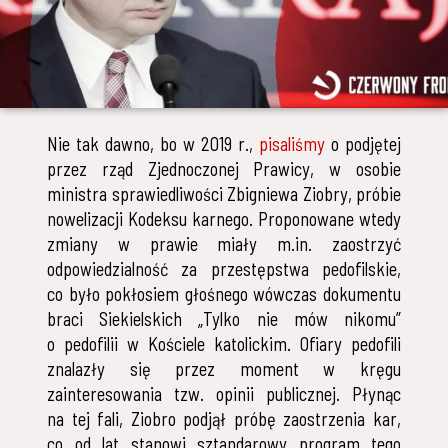
Nie tak dawno, bo w 2019 r.,
pisaliśmy
o podjętej
przez rząd Zjednoczonej Prawicy, w osobie
ministra sprawiedliwości Zbigniewa Ziobry, próbie
nowelizacji Kodeksu karnego. Proponowane wtedy
zmiany w prawie miały m.in. zaostrzyć
odpowiedzialność za przestępstwa pedofilskie,
co było pokłosiem głośnego wówczas dokumentu
braci Siekielskich „Tylko nie mów nikomu”
o pedofilii w Kościele katolickim. Ofiary pedofili
znalazły się przez moment w kręgu
zainteresowania tzw. opinii publicznej. Płynąc
na tej fali, Ziobro podjął próbę zaostrzenia kar,
co od lat stanowi sztandarowy program tego