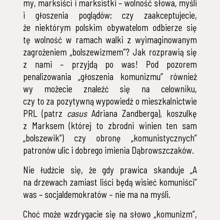
my, marksiści i marksistki – wolność słowa, myśli
i głoszenia poglądów; czy zaakceptujecie,
że niektórym polskim obywatelom odbierze się
tę wolność w ramach walki z wyimaginowanym
zagrożeniem „bolszewizmem”? Jak rozprawią się
z nami – przyjdą po was! Pod pozorem
penalizowania „głoszenia komunizmu” również
wy możecie znaleźć się na celowniku,
czy to za pozytywną wypowiedź o mieszkalnictwie
PRL (patrz
casus
Adriana Zandberga), koszulkę
z Marksem (której to zbrodni winien ten sam
„bolszewik”) czy obronę „komunistycznych”
patronów ulic i dobrego imienia Dąbrowszczaków.
Nie łudźcie się, że gdy prawica skanduje „A
na drzewach zamiast liści będą wisieć komuniści”
was – socjaldemokratów – nie ma na myśli.
Choć może wzdrygacie się na słowo „komunizm”,