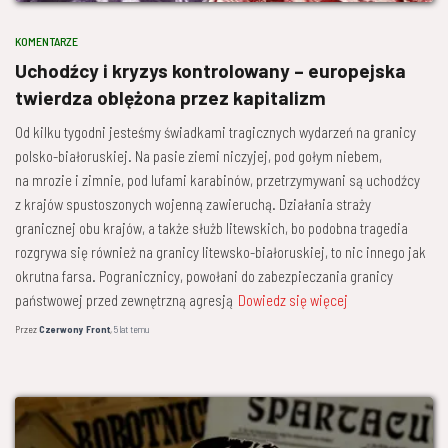
KOMENTARZE
Uchodźcy i kryzys kontrolowany – europejska
twierdza oblężona przez kapitalizm
Od kilku tygodni jesteśmy świadkami tragicznych wydarzeń na granicy
polsko-białoruskiej. Na pasie ziemi niczyjej, pod gołym niebem,
na mrozie i zimnie, pod lufami karabinów, przetrzymywani są uchodźcy
z krajów spustoszonych wojenną zawieruchą. Działania straży
granicznej obu krajów, a także służb litewskich, bo podobna tragedia
rozgrywa się również na granicy litewsko-białoruskiej, to nic innego jak
okrutna farsa. Pogranicznicy, powołani do zabezpieczania granicy
państwowej przed zewnętrzną agresją
Dowiedz się więcej
Przez
Czerwony Front
,
5 lat
temu