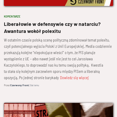
KOMENTARZE
Liberałowie w defensywie czy w natarciu?
Awantura wokół polexitu
W ostatnim czasie polską scenę polityczną zdominował temat polexitu,
czyli potencjalnego wyjścia Polski z Unii Europejskiej. Media codziennie
przekazują kolejne “niepokojące wieści” o tym, że PiS planuje
wystąpienie z UE – albo nawet jeśli nie jest to cel Jarosława
Kaczyńskiego, to doprowadzi nas ku temu swoją polityką. Kwestia
ta stała się kolejnym zarzewiem sporu między PiSem a liberalną
opozycją. Po jednej stronie barykady
Dowiedz się więcej
Przez
Czerwony Front
,
5 lat
temu