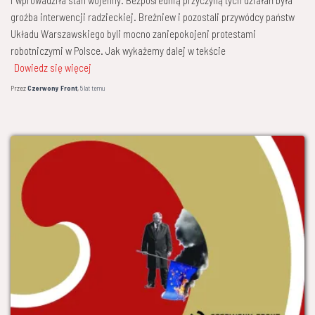
groźba interwencji radzieckiej. Breżniew i pozostali przywódcy państw
Układu Warszawskiego byli mocno zaniepokojeni protestami
robotniczymi w Polsce. Jak wykażemy dalej w tekście
Dowiedz się więcej
Przez
Czerwony Front
,
5 lat
temu