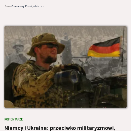
Przez
Czerwony Front
,
4 lata
temu
KOMENTARZE
Niemcy i Ukraina: przeciwko militaryzmowi,