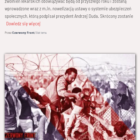
zwolnień lekarskich obowiązywać będą od przyszłego roku i zostaną
wprowadzone wraz z m.in. nowelizacją ustawy o systemie ubezpieczeń
społecznych, którą podpisał prezydent Andrzej Duda. Skrócony zostanie
Dowiedz się więcej
Przez
Czerwony Front
,
5 lat
temu