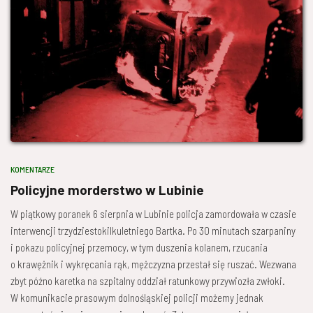
KOMENTARZE
Policyjne morderstwo w Lubinie
W piątkowy poranek 6 sierpnia w Lubinie policja zamordowała w czasie
interwencji trzydziestokilkuletniego Bartka. Po 30 minutach szarpaniny
i pokazu policyjnej przemocy, w tym duszenia kolanem, rzucania
o krawężnik i wykręcania rąk, mężczyzna przestał się ruszać. Wezwana
zbyt późno karetka na szpitalny oddział ratunkowy przywiozła zwłoki.
W komunikacie prasowym dolnośląskiej policji możemy jednak