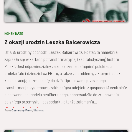
KOMENTARZE
Z okazji urodzin Leszka Balcerowicza
Dziś 75 urodziny obchodzi Leszek Balcerowicz. Postać ta haniebnie
zapisała się w kartach potransformacyjnej (kapitalistycznej) historii
Polski. Jest odpowiedzialny za zniszczenie osiągnięć polskiego
proletariatu i dziedzictwa PRL-u, a także za problemy, z którymi polska
klasa pracująca zmaga się do dziś. Opracowana przez niego
transformacja systemowa, zakładająca odejście z gospodarki centralnie
planowanej do modelu neoliberalnego, doprowadziła do zrujnowania
polskiego przemysłu i gospodarki, a także załamania
Dowiedz się więcej
Przez
Czerwony Front
,
5 lat
temu