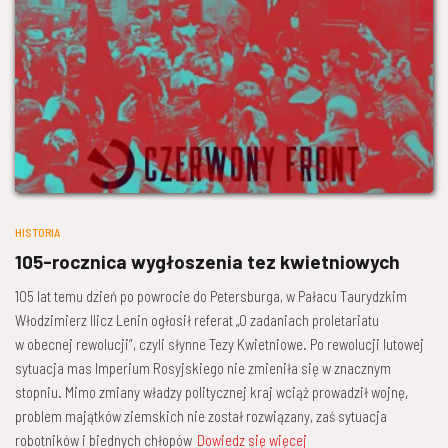
HISTORIA
105-rocznica wygłoszenia tez kwietniowych
105 lat temu dzień po powrocie do Petersburga, w Pałacu Taurydzkim
Włodzimierz Ilicz Lenin ogłosił referat „O zadaniach proletariatu
w obecnej rewolucji”, czyli słynne Tezy Kwietniowe. Po rewolucji lutowej
sytuacja mas Imperium Rosyjskiego nie zmieniła się w znacznym
stopniu. Mimo zmiany władzy politycznej kraj wciąż prowadził wojnę,
problem majątków ziemskich nie został rozwiązany, zaś sytuacja
robotników i biednych chłopów
Dowiedz się więcej