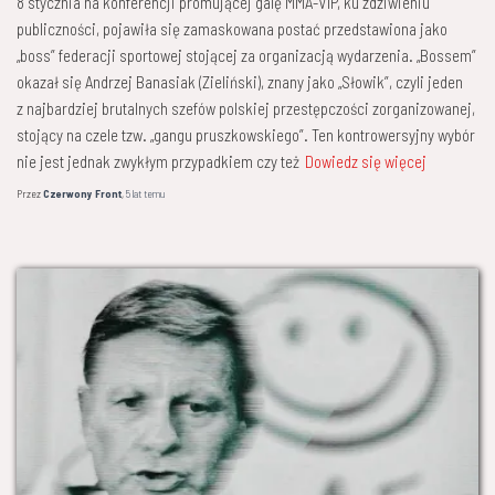
8 stycznia na konferencji promującej galę MMA-VIP, ku zdziwieniu
publiczności, pojawiła się zamaskowana postać przedstawiona jako
„boss” federacji sportowej stojącej za organizacją wydarzenia. „Bossem”
okazał się Andrzej Banasiak (Zieliński), znany jako „Słowik”, czyli jeden
z najbardziej brutalnych szefów polskiej przestępczości zorganizowanej,
stojący na czele tzw. „gangu pruszkowskiego”. Ten kontrowersyjny wybór
nie jest jednak zwykłym przypadkiem czy też
Dowiedz się więcej
Przez
Czerwony Front
,
5 lat
temu