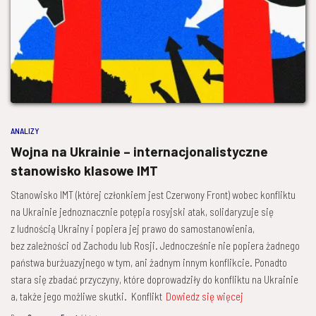
ANALIZY
Wojna na Ukrainie – internacjonalistyczne
stanowisko klasowe IMT
Stanowisko IMT (której członkiem jest Czerwony Front) wobec konfliktu
na Ukrainie jednoznacznie potępia rosyjski atak, solidaryzuje się
z ludnością Ukrainy i popiera jej prawo do samostanowienia,
bez zależności od Zachodu lub Rosji. Jednocześnie nie popiera żadnego
państwa burżuazyjnego w tym, ani żadnym innym konflikcie. Ponadto
stara się zbadać przyczyny, które doprowadziły do konfliktu na Ukrainie
a, także jego możliwe skutki. Konflikt
Dowiedz się więcej