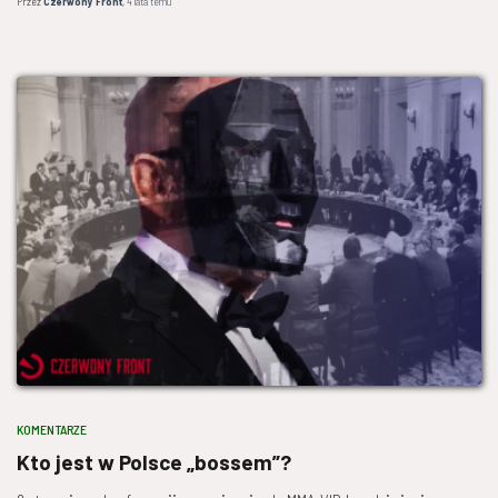
Przez
Czerwony Front
,
4 lata
temu
KOMENTARZE
Kto jest w Polsce „bossem”?