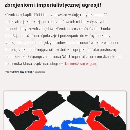
zbrojeniom i imperialistycznej agresji!
Niemieccy kapitaliści i ich rząd wykorzystują rosyjską napaść
na Ukrainę jako okazję do realizacji swych militarystycznych
i imperialistycznych zapędów. Niemieccy marksiści z Der Funke
obnażają odrażającą hipokryzję i podżeganie do wojny ich klasy
rządzącej i apelują o międzynarodową solidarność i walkę z wojenną
histerią. Jako dominująca siła w Unii Europejskiej i jako posłuszny
pachołek działającego za pomocą NATO imperializmu amerykańskiego,
niemiecka klasa rządząca odegrała
Dowiedz się więcej
Przez
Czerwony Front
,
4 lata
temu