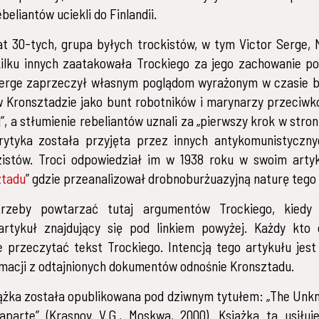
eliantów uciekli do Finlandii.
at 30-tych, grupa byłych trockistów, w tym Victor Serge,
kilku innych zaatakowała Trockiego za jego zachowanie p
Serge zaprzeczył własnym poglądom wyrażonym w czasie bu
 Kronsztadzie jako bunt robotników i marynarzy przeciwk
”, a stłumienie rebeliantów uznali za „pierwszy krok w stron
krytyka została przyjęta przez innych antykomunistyczny
zistów. Troci odpowiedział im w 1938 roku w swoim artyk
ztadu
” gdzie przeanalizował drobnoburżuazyjną naturę tego
rzeby powtarzać tutaj argumentów Trockiego, kiedy
artykuł znajdujący się pod linkiem powyżej. Każdy kto
przeczytać tekst Trockiego. Intencją tego artykułu jest
macji z odtajnionych dokumentów odnośnie Kronsztadu.
ążka została opublikowana pod dziwnym tytułem: „The Unk
parte” (Krasnov V.G., Moskwa, 2000). Książka ta usiłuj