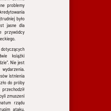
lne problemy
redytowania
trudniej było
st jasne dla
że przywódcy
ieckiego.
ł dotyczących
wie książki
zie”. Nie jest
 wydarzenia.
sów istnienia
szło do próby
 przechodził
byli zmuszeni
imatum rządu
rugim ataku.