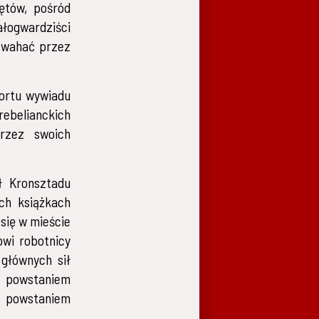
ętów, pośród
ałogwardziści
ę wahać przez
portu wywiadu
rebelianckich
przez swoich
ł Kronsztadu
ch książkach
się w mieście
owi robotnicy
głównych sił
z powstaniem
m powstaniem