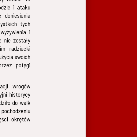
odzie i ataku
 doniesienia
ystkich tych
wyżywienia i
 nie zostały
im radziecki
użycia swoich
przez potęgi
acji wrogów
jni historycy
dziło do walk
 pochodzeniu
ęści okrętów