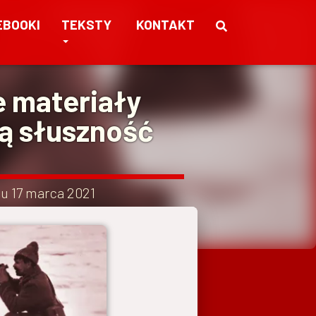
EBOOKI
TEKSTY
KONTAKT
e materiały
ją słuszność
iu
17 marca 2021