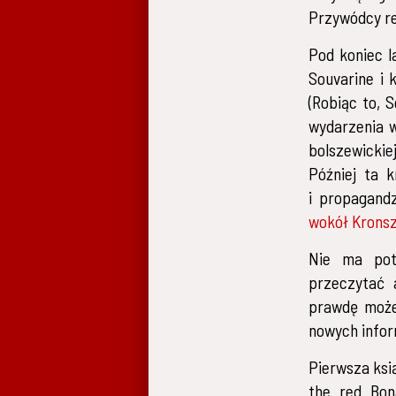
Przywódcy reb
Pod koniec l
Souvarine i 
(Robiąc to, 
wydarzenia w
bolszewickiej
Później ta 
i propagand
wokół Krons
Nie ma pot
przeczytać 
prawdę może 
nowych infor
Pierwsza ksi
the red Bona