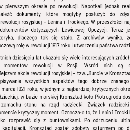
 w pierwszym okresie po rewolucji. Napotkali jednak rea
naleźć dokumenty, które mogłyby posłużyć do zdysk
ewolucji rosyjskiej – Lenina i Trockiego. W przeszłości naj
dokumentów dotyczących Lewicowej Opozycji. Teraz je
toryka, dlaczego tak się stało. Z archiwów wynika, 
luczową rolę w rewolucji 1917 roku i utworzeniu państwa radz
tnich dziesięciu lat ukazało się wiele interesujących źróde
h momentów rewolucji w Rosji. Wśród nich są d
iejszym akcie rewolucji rosyjskiej – tzw. „Buncie w Kronsztad
pisywanie wszystkich aspektów tego dobrze znanego
marca 1921 roku, w jednym z najbardziej krytycznych okre
dzieckiej, w bazie morskiej Kronsztad koło Piotrogrodu do
zamachu stanu na rząd radziecki. Związek radziecki
encie krytyczny moment. Oznaczało to, że Lenin i Trocki 
ko rozprawić się z buntownikami. Po odrzuceniu ult
 kapitulacji, Kronsztad został zdobyty szturmem po d