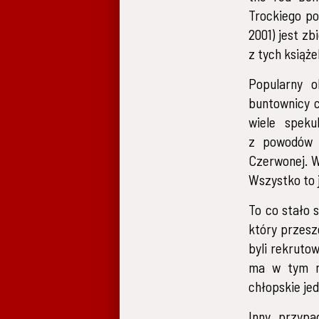
Trockiego po
2001) jest z
z tych książ
Popularny o
buntownicy c
wiele speku
z powodów p
Czerwonej. W
Wszystko to 
To co stało 
który przesz
byli rekruto
ma w tym ni
chłopskie jed
Inny przypa