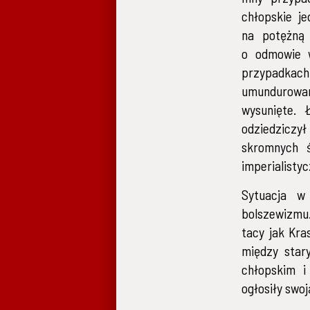
chłopskie je
na potężną 
o odmowie w
przypadkach
umundurowan
wysunięte. 
odziedziczył
skromnych ś
imperialisty
Sytuacja w
bolszewizmu.
tacy jak Kra
między star
chłopskim i
ogłosiły swoj