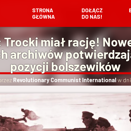
STRONA
DOŁĄCZ
GŁÓWNA
DO NAS!
 Trocki miał rację! Now
ch archiwów potwierdza
pozycji bolszewików
przez
Revolutionary Communist International
w dn