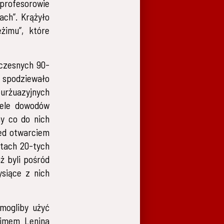
 profesorowie
ach”. Krążyło
żimu”, które
wczesnych 90-
u spodziewało
urżuazyjnych
iele dowodów
my co do nich
zed otwarciem
atach 20-tych
ż byli pośród
ysiące z nich
 mogliby użyć
żimem Lenina