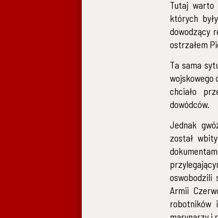
Tutaj warto
których były
dowodzący re
ostrzałem Pi
Ta sama sytu
wojskowego d
chciało prz
dowódców.
Jednak gwóź
został wbit
dokumentami 
przylegający
oswobodzili
Armii Czerw
robotników 
marynarzy i 