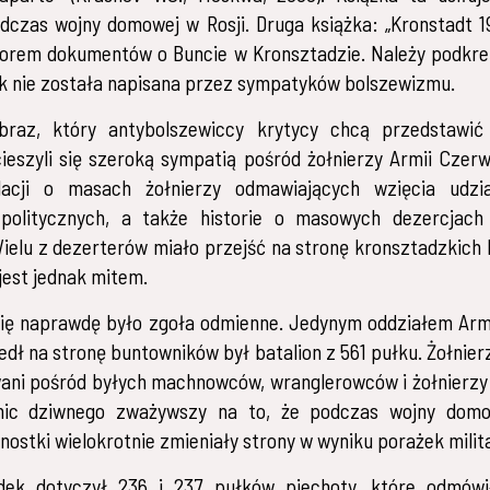
dczas wojny domowej w Rosji. Druga książka: „Kronstadt 1
biorem dokumentów o Buncie w Kronsztadzie. Należy podkreś
ek nie została napisana przez sympatyków bolszewizmu.
braz, który antybolszewiccy krytycy chcą przedstawić 
ieszyli się szeroką sympatią pośród żołnierzy Armii Czerwo
lacji o masach żołnierzy odmawiających wzięcia udz
olitycznych, a także historie o masowych dezercjach
ielu z dezerterów miało przejść na stronę kronsztadzkich
jest jednak mitem.
się naprawdę było zgoła odmienne. Jedynym oddziałem Arm
edł na stronę buntowników był batalion z 561 pułku. Żołnier
wani pośród byłych machnowców, wranglerowców i żołnierzy 
c dziwnego zważywszy na to, że podczas wojny domo
nostki wielokrotnie zmieniały strony w wyniku porażek milit
dek dotyczył 236 i 237 pułków piechoty, które odmówi