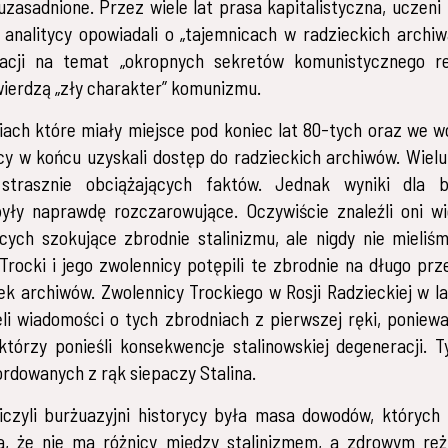
 uzasadnione. Przez wiele lat prasa kapitalistyczna, uczeni
i analitycy opowiadali o „tajemnicach w radzieckich archiw
lacji na temat „okropnych sekretów komunistycznego re
ierdzą „zły charakter” komunizmu.
ach które miały miejsce pod koniec lat 80-tych oraz we 
ycy w końcu uzyskali dostęp do radzieckich archiwów. Wiel
strasznie obciążających faktów. Jednak wyniki dla b
były naprawdę rozczarowujące. Oczywiście znaleźli oni w
cych szokujące zbrodnie stalinizmu, ale nigdy nie mieliś
 Trocki i jego zwolennicy potępili te zbrodnie na długo pr
ek archiwów. Zwolennicy Trockiego w Rosji Radzieckiej w l
eli wiadomości o tych zbrodniach z pierwszej ręki, poniewa
którzy ponieśli konsekwencje stalinowskiej degeneracji. T
rdowanych z rąk siepaczy Stalina.
iczyli burżuazyjni historycy była masa dowodów, których
a, że nie ma różnicy między stalinizmem, a zdrowym re