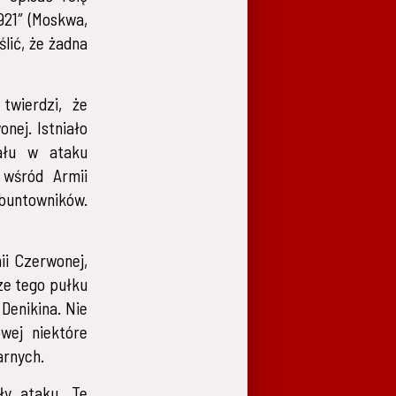
921″ (Moskwa,
lić, że żadna
twierdzi, że
nej. Istniało
iału w ataku
 wśród Armii
 buntowników.
ii Czerwonej,
ze tego pułku
Denikina. Nie
wej niektóre
arnych.
ły ataku. Te