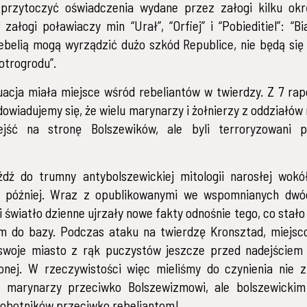
 przytoczyć oświadczenia wydane przez załogi kilku okr
 załogi poławiaczy min “Urał”, “Orfiej” i “Pobieditiel”: “Bi
belią mogą wyrządzić dużo szkód Republice, nie będą si
otrogrodu”.
acja miała miejsce wśród rebeliantów w twierdzy. Z 7 ra
owiadujemy się, że wielu marynarzy i żołnierzy z oddziałów 
ejść na stronę Bolszewików, ale byli terroryzowani 
dź do trumny antybolszewickiej mitologii narosłej wokó
y później. Wraz z opublikowanymi we wspomnianych dwó
światło dzienne ujrzały nowe fakty odnośnie tego, co stało 
m do bazy. Podczas ataku na twierdzę Kronsztad, miejsc
 swoje miasto z rąk puczystów jeszcze przed nadejściem 
onej. W rzeczywistości więc mieliśmy do czynienia nie 
i marynarzy przeciwko Bolszewizmowi, ale bolszewicki
robotników przeciwko rebeliantom!