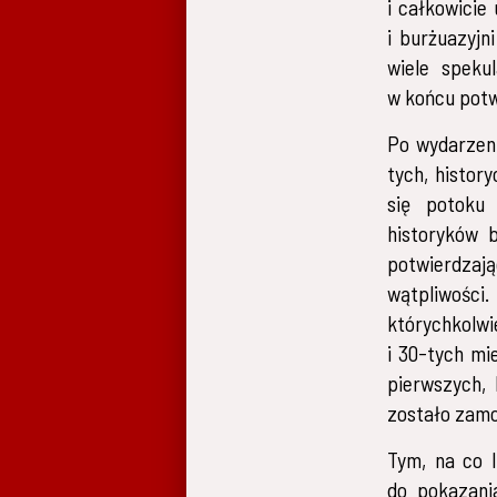
i całkowicie
i burżuazyjn
wiele speku
w końcu potw
Po wydarzeni
tych, histor
się potoku 
historyków 
potwierdzają
wątpliwości.
którychkolwi
i 30-tych mi
pierwszych, 
zostało zamo
Tym, na co l
do pokazani