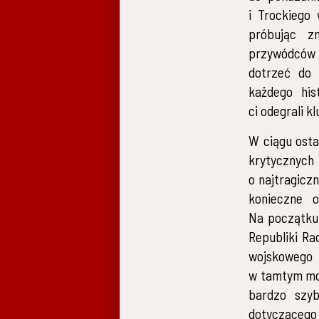
i Trockiego
próbując z
przywódców r
dotrzeć do 
każdego his
ci odegrali k
W ciągu osta
krytycznyc
o najtragiczn
konieczne o
Na początku 
Republiki Ra
wojskowego 
w tamtym mom
bardzo szyb
dotyczącego