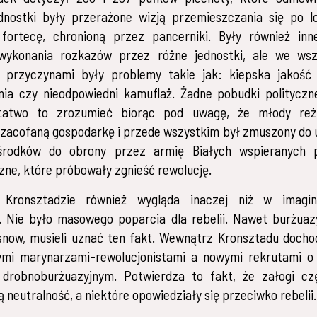
dnostki były przerażone wizją przemieszczania się po l
fortecę, chronioną przez pancerniki. Były również inne
ykonania rozkazów przez różne jednostki, ale we wsz
 przyczynami były problemy takie jak: kiepska jakość 
ia czy nieodpowiedni kamuflaż. Żadne pobudki polityczne
Łatwo to zrozumieć biorąc pod uwagę, że młody reż
 zacofaną gospodarkę i przede wszystkim był zmuszony do 
rodków do obrony przez armię Białych wspieranych 
czne, które próbowały zgnieść rewolucję.
 Kronsztadzie również wygląda inaczej niż w imagin
 Nie było masowego poparcia dla rebelii. Nawet burżuazy
snow, musieli uznać ten fakt. Wewnątrz Kronsztadu docho
ymi marynarzami-rewolucjonistami a nowymi rekrutami o
 drobnoburżuazyjnym. Potwierdza to fakt, że załogi cz
ą neutralność, a niektóre opowiedziały się przeciwko rebelii.