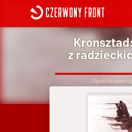
Kronsztad:
z radziecki
Opublikowano 