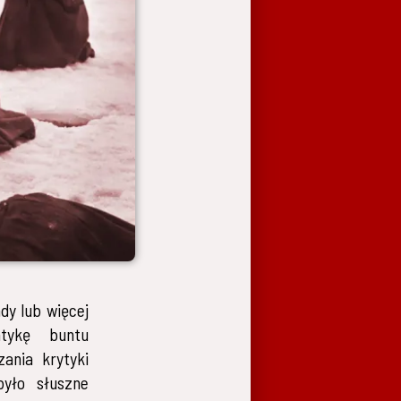
dy lub więcej
atykę buntu
ania krytyki
było słuszne