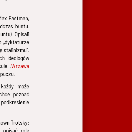
 Max Eastman,
odczas buntu.
ntu). Opisali
o „dyktaturze
ę stalinizmu”.
ch ideologów
ule „
Wrzawa
 puczu.
 każdy może
 chce poznać
 podkreślenie
nown Trotsky:
e opisać rolę