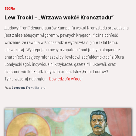
TEORIA
Lew Trocki – „Wrzawa wokół Kronsztadu”
„Ludowy Front” denuncjatorów Kampania wokół Kronsztadu prowadzona
jest z niesłabnącym wigorem w pewnych kręgach. Można odnieść
wrażenie, że rewolta w Kronsztadzie wydarzyła się nie 17 lat temu,
ale wczoraj. Występują z równym zapałem i pod jednym sloganem:
anarchiści, rosyjscy mienszewicy, lewicowi socjaldemokraci z Biura
Londyńskiegoi, indywidualni krzykacze, gazeta Miliukowaii, oraz,
czasami, wielka kapitalistyczna prasa. Istny „Front Ludowy”!
Tylko wczoraj natknąłem
Dowiedz się więcej
Przez
Czerwony Front
,
5 lat
temu