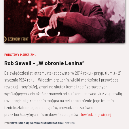
PODSTAWY MARKSIZMU
Rob Sewell – „W obronie Lenina”
Dziewięćdziesiąt lat temu (tekst powstał w 2014 roku – przyp. tłum.) – 21
stycznia 1924 roku – Włodzimierz Lenin, wielki marksista i przywódca
rewolucji rosyjskiej, zmarł na skutek komplikacji zdrowotnych
wynikających z obrażeń doznanych od kuli zamachowca. Już z tą chwilą
rozpoczęła się kampania mająca na celu oczernienie jego imienia
i zniekształcenie jego poglądów, prowadzona zarówno
przez burżuazyjnych historyków i apologetów
Dowiedz się więcej
Przez
Revolutionary Communist International
,
7 lat
temu