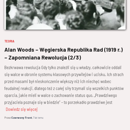
TEORIA
Alan Woods – Węgierska Republika Rad (1919 r.)
– Zapomniana ­Rewolucja (2/3)
Bezkrwawa rewolucja Gdy tylko znaleźli się u władzy, całkowicie oddali
się walce w obronie systemu klasowych przywilejów i ucisku. Ich strach
przed masami był nieskończenie większy niż ich niechęć wobec
feudalnej reakcji, dlatego też z całej siły trzymali się wszelkich punktów
oparcia, jakie mieli w walce o zachowanie status quo. „Prawdziwego
przyjaciela poznaje się w biedzie” – to porzekadło prawdziwe jest
Dowiedz się więcej
Przez
Czerwony Front
,
7 lat
temu