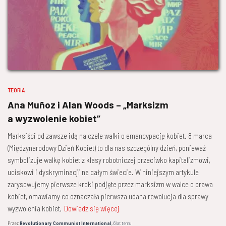
TEORIA
Ana Muñoz i Alan Woods – „Marksizm
a wyzwolenie kobiet”
Marksiści od zawsze idą na czele walki o emancypację kobiet. 8 marca
(Międzynarodowy Dzień Kobiet) to dla nas szczególny dzień, ponieważ
symbolizuje walkę kobiet z klasy robotniczej przeciwko kapitalizmowi,
uciskowi i dyskryminacji na całym świecie. W niniejszym artykule
zarysowujemy pierwsze kroki podjęte przez marksizm w walce o prawa
kobiet, omawiamy co oznaczała pierwsza udana rewolucja dla sprawy
wyzwolenia kobiet,
Dowiedz się więcej
Przez
Revolutionary Communist International
,
6 lat
temu