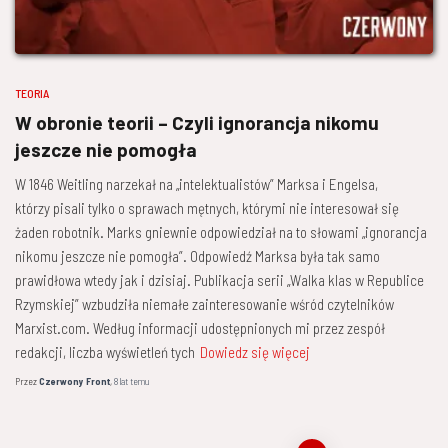
TEORIA
W obronie teorii – Czyli ignorancja nikomu
jeszcze nie pomogła
W 1846 Weitling narzekał na „intelektualistów” Marksa i Engelsa,
którzy pisali tylko o sprawach mętnych, którymi nie interesował się
żaden robotnik. Marks gniewnie odpowiedział na to słowami „ignorancja
nikomu jeszcze nie pomogła”. Odpowiedź Marksa była tak samo
prawidłowa wtedy jak i dzisiaj. Publikacja serii „Walka klas w Republice
Rzymskiej” wzbudziła niemałe zainteresowanie wśród czytelników
Marxist.com. Według informacji udostępnionych mi przez zespół
redakcji, liczba wyświetleń tych
Dowiedz się więcej
Przez
Czerwony Front
,
8 lat
temu