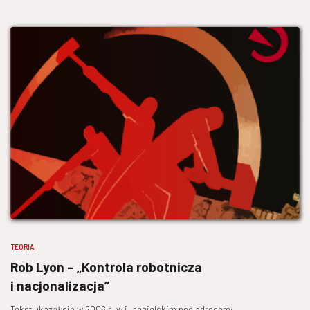
TEORIA
Rob Lyon – „Kontrola robotnicza
i nacjonalizacja”
Tekst ukazał się w 2006 r. w j. angielskim pod adresem: