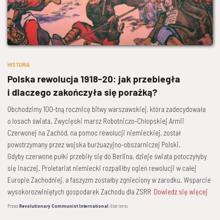
HISTORIA
Polska rewolucja 1918-20: jak przebiegła
i dlaczego zakończyła się porażką?
Obchodzimy 100-tną rocznicę bitwy warszawskiej, która zadecydowała
o losach świata. Zwycięski marsz Robotniczo-Chłopskiej Armii
Czerwonej na Zachód, na pomoc rewolucji niemieckiej, został
powstrzymany przez wojska burżuazyjno-obszarniczej Polski.
Gdyby czerwone pułki przebiły się do Berlina, dzieje świata potoczyłyby
się inaczej. Proletariat niemiecki rozpaliłby ogień rewolucji w całej
Europie Zachodniej, a faszyzm zostałby zgnieciony w zarodku. Wsparcie
wysokorozwiniętych gospodarek Zachodu dla ZSRR
Dowiedz się więcej
Przez
Revolutionary Communist International
,
6 lat
temu