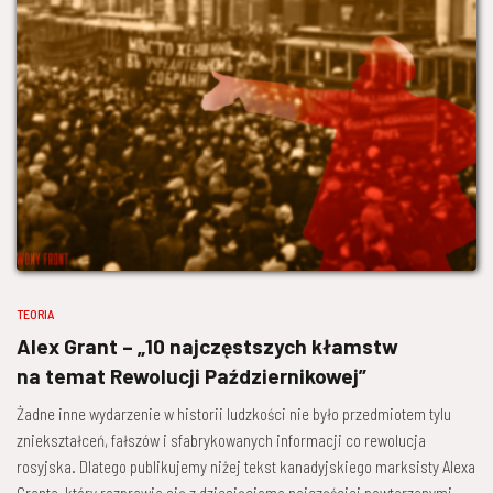
TEORIA
Alex Grant – „10 najczęstszych kłamstw
na temat Rewolucji Październikowej”
Żadne inne wydarzenie w historii ludzkości nie było przedmiotem tylu
zniekształceń, fałszów i sfabrykowanych informacji co rewolucja
rosyjska. Dlatego publikujemy niżej tekst kanadyjskiego marksisty Alexa
Granta, który rozprawia się z dziesięcioma najczęściej powtarzanymi