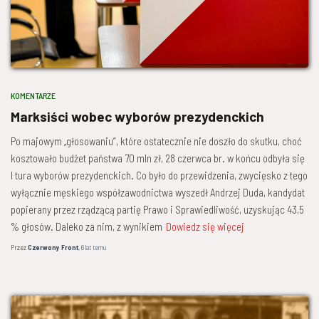
KOMENTARZE
Marksiści wobec wyborów prezydenckich
Po majowym „głosowaniu”, które ostatecznie nie doszło do skutku, choć
kosztowało budżet państwa 70 mln zł, 28 czerwca br. w końcu odbyła się
I tura wyborów prezydenckich. Co było do przewidzenia, zwycięsko z tego
wyłącznie męskiego współzawodnictwa wyszedł Andrzej Duda, kandydat
popierany przez rządzącą partię Prawo i Sprawiedliwość, uzyskując 43,5
% głosów. Daleko za nim, z wynikiem
Dowiedz się więcej
Przez
Czerwony Front
,
6 lat
temu