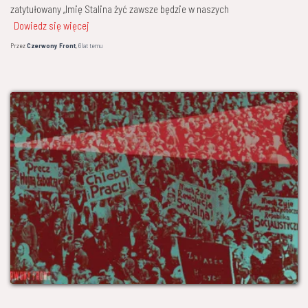
zatytułowany „Imię Stalina żyć zawsze będzie w naszych
Dowiedz się więcej
Przez
Czerwony Front
,
6 lat
temu