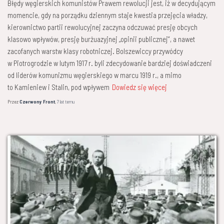
Błędy węgierskich komunistów Prawem rewolucji jest, iż w decydującym
momencie, gdy na porządku dziennym staje kwestia przejęcia władzy,
kierownictwo partii rewolucyjnej zaczyna odczuwać presję obcych
klasowo wpływów, presję burżuazyjnej „opinii publicznej”, a nawet
zacofanych warstw klasy robotniczej. Bolszewiccy przywódcy
w Piotrogrodzie w lutym 1917 r. byli zdecydowanie bardziej doświadczeni
od liderów komunizmu węgierskiego w marcu 1919 r., a mimo
to Kamieniew i Stalin, pod wpływem
Dowiedz się więcej
Przez
Czerwony Front
,
7 lat
temu