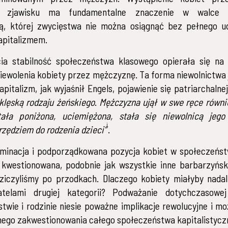
 zjawisku ma fundamentalne znaczenie w walce 
ną, której zwycięstwa nie można osiągnąć bez pełnego u
kapitalizmem.
cia stabilność społeczeństwa klasowego opierała się na
 zniewolenia kobiety przez mężczyznę. Ta forma niewolnictwa 
apitalizm, jak wyjaśnił Engels, pojawienie się patriarchalne
 klęską rodzaju żeńskiego
.
Mężczyzna ujął w swe ręce równi
tała poniżona, uciemiężona, stała się niewolnicą jego
i
rzędziem do rodzenia dzieci”
.
inacja i podporządkowana pozycja kobiet w społeczeństw
 kwestionowana, podobnie jak wszystkie inne barbarzyński
dziczyliśmy po przodkach. Dlaczego kobiety miałyby nada
telami drugiej kategorii? Podważanie dotychczasowej
twie i rodzinie niesie poważne implikacje rewolucyjne i m
nego zakwestionowania całego społeczeństwa kapitalistycz