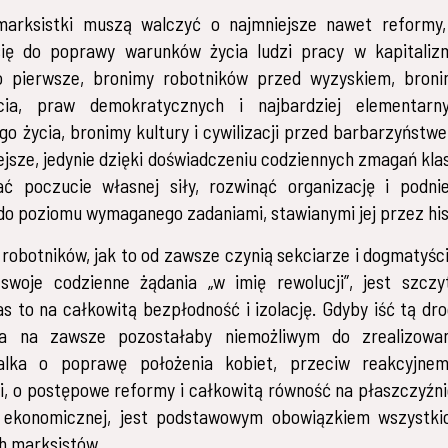
 marksistki muszą walczyć o najmniejsze nawet reformy
się do poprawy warunków życia ludzi pracy w kapitaliz
 pierwsze, bronimy robotników przed wyzyskiem, bron
cia, praw demokratycznych i najbardziej elementarn
go życia, bronimy kultury i cywilizacji przed barbarzyństwe
iejsze, jedynie dzięki doświadczeniu codziennych zmagań kla
ć poczucie własnej siły, rozwinąć organizację i podni
o poziomu wymaganego zadaniami, stawianymi jej przez his
obotników, jak to od zawsze czynią sekciarze i dogmatyści,
swoje codzienne żądania „w imię rewolucji”, jest szczy
s to na całkowitą bezpłodność i izolację. Gdyby iść tą dro
zna na zawsze pozostałaby niemożliwym do zrealizowa
alka o poprawę położenia kobiet, przeciw reakcyjne
, o postępowe reformy i całkowitą równość na płaszczyźni
 i ekonomicznej, jest podstawowym obowiązkiem wszystki
h marksistów.