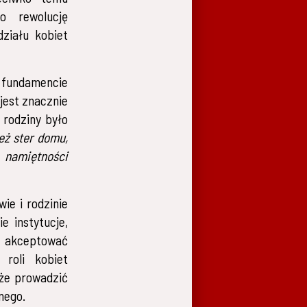
o rewolucję
działu kobiet
 fundamencie
jest znacznie
j rodziny było
eż ster domu,
 namiętności
ie i rodzinie
e instytucje,
l akceptować
 roli kobiet
oże prowadzić
nego.