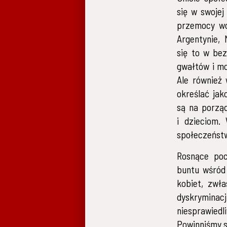
się w swojej
przemocy wo
Argentynie, 
się to w be
gwałtów i m
Ale również 
określać jak
są na porzą
i dzieciom.
społeczeństw
Rosnące poc
buntu wśród 
kobiet, zwł
dyskrymina
niesprawied
Powinniśmy s