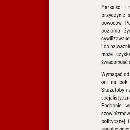
Marksiści i
przyczynić 
powodów. Po
poziomu ży
cywilizowane
i co najważn
może uzyska
świadomość d
Wymagać od r
oni na bok 
Skazałoby na
socjalistyc
Podobnie w
szowinizmowi
politycznej
rewolucyjnyc