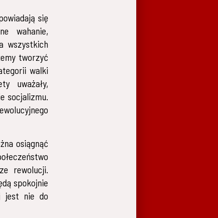
powiadają się
ne wahanie,
a wszystkich
żemy tworzyć
tegorii walki
ety uważały,
e socjalizmu.
rewolucyjnego
ożna osiągnąć
społeczeństwo
e rewolucji.
ędą spokojnie
j jest nie do