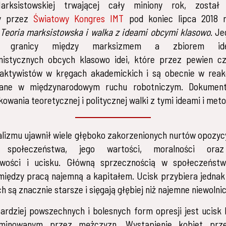
arksistowskiej trwającej cały miniony rok, został 
ny przez
Światowy Kongres IMT
pod koniec lipca 2018 r.
Teoria marksistowska i walka z ideami obcymi klasowo
. Je
ie granicy między marksizmem a zbiorem ideal
nistycznych obcych klasowo idei, które przez pewien c
aktywistów w kręgach akademickich i są obecnie w reak
wane w międzynarodowym ruchu robotniczym. Dokumen
kowania teoretycznej i politycznej walki z tymi ideami i met
alizmu ujawnił wiele głęboko zakorzenionych nurtów opozy
go społeczeństwa, jego wartości, moralności oraz 
liwości i ucisku. Główną sprzecznością w społeczeństw
iędzy pracą najemną a kapitałem. Ucisk przybiera jednak
ch są znacznie starsze i sięgają głębiej niż najemne niewolni
ardziej powszechnych i bolesnych form opresji jest ucisk
ominowanym przez mężczyzn. Wystąpienie kobiet prz