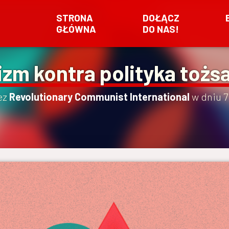
STRONA
DOŁĄCZ
GŁÓWNA
DO NAS!
zm kontra polityka toż
ez
Revolutionary Communist International
w dniu
7