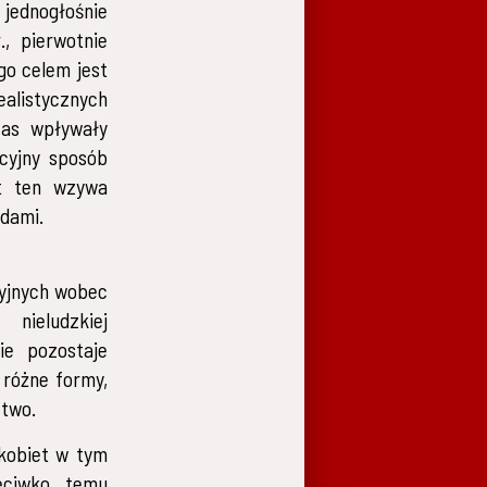
jednogłośnie
, pierwotnie
go celem jest
istycznych
zas wpływały
cyjny sposób
t ten wzywa
odami.
cyjnych wobec
nieludzkiej
ie pozostaje
 różne formy,
ctwo.
 kobiet w tym
eciwko temu