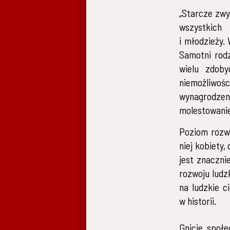
„Starcze zwy
wszystkich 
i młodzieży.
Samotni rodz
wielu zdob
niemożliwośc
wynagrodzen
molestowanie.
Poziom rozwo
niej kobiety,
jest znacznie
rozwoju ludz
na ludzkie c
w historii.
Gnicie społe