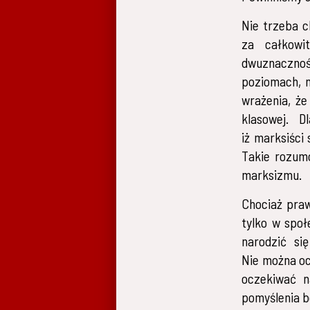
Nie trzeba c
za całkowi
dwuznacznoś
poziomach, 
wrażenia, że
klasowej. D
iż marksiści
Takie rozumo
marksizmu.
Chociaż praw
tylko w społ
narodzić si
Nie można oc
oczekiwać na
pomyślenia b