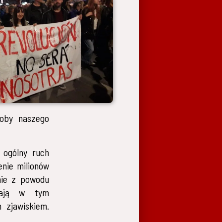
roby naszego
 ogólny ruch
enie milionów
nie z powodu
egają w tym
 zjawiskiem.