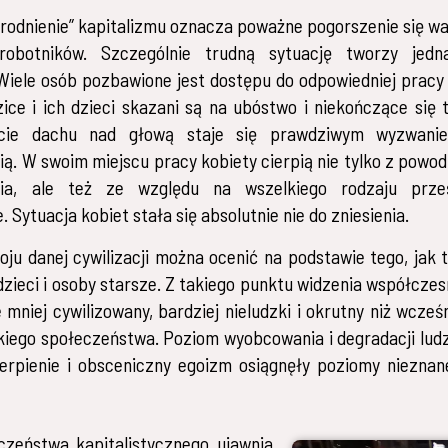
rodnienie” kapitalizmu oznacza poważne pogorszenie się w
robotników. Szczególnie trudną sytuację tworzy jed
 Wiele osób pozbawione jest dostępu do odpowiedniej pracy 
ice i ich dzieci skazani są na ubóstwo i niekończące się t
ycie dachu nad głową staje się prawdziwym wyzwani
ią. W swoim miejscu pracy kobiety cierpią nie tylko z powo
ia, ale też ze względu na wszelkiego rodzaju prze
 Sytuacja kobiet stała się absolutnie nie do zniesienia.
ju danej cywilizacji można ocenić na podstawie tego, jak t
 dzieci i osoby starsze. Z takiego punktu widzenia współcze
 mniej cywilizowany, bardziej nieludzki i okrutny niż wcześ
kiego społeczeństwa. Poziom wyobcowania i degradacji ludz
ierpienie i obsceniczny egoizm osiągnęły poziomy niezna
czeństwa kapitalistycznego ujawnia