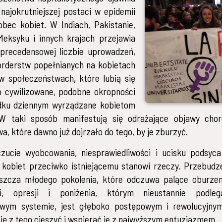
 najokrutniejszej postaci w epidemii
bec kobiet. W Indiach, Pakistanie,
Meksyku i innych krajach przejawia
zprecedensowej liczbie uprowadzeń,
orderstw popełnianych na kobietach
w społeczeństwach, które lubią się
o cywilizowane, podobne okropności
dku dziennym wyrządzane kobietom
 W taki sposób manifestują się odrażające objawy cho
a, które dawno już dojrzało do tego, by je zburzyć.
zucie wyobcowania, niesprawiedliwości i ucisku podsyca
kobiet przeciwko istniejącemu stanowi rzeczy. Przebudz
aszcza młodego pokolenia, które odczuwa palące oburze
cji, opresji i poniżenia, którym nieustannie podl
liwym systemie, jest głęboko postępowym i rewolucyjnym
ię z tego cieszyć i wspierać je z najwyższym entuzjazmem.