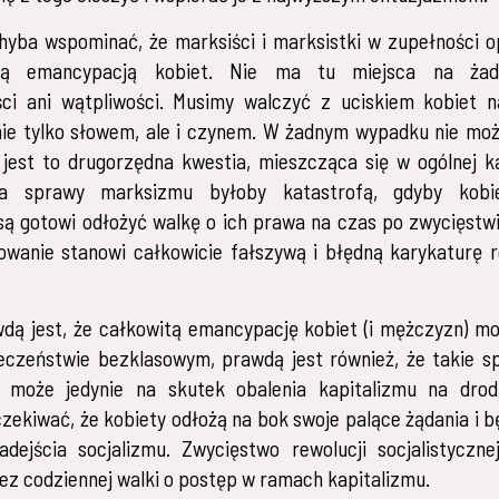
hyba wspominać, że marksiści i marksistki w zupełności o
tą emancypacją kobiet. Nie ma tu miejsca na żad
ci ani wątpliwości. Musimy walczyć z uciskiem kobiet n
nie tylko słowem, ale i czynem. W żadnym wypadku nie mo
 jest to drugorzędna kwestia, mieszcząca się w ogólnej ka
la sprawy marksizmu byłoby katastrofą, gdyby kobi
 są gotowi odłożyć walkę o ich prawa na czas po zwycięstwi
wanie stanowi całkowicie fałszywą i błędną karykaturę 
dą jest, że całkowitą emancypację kobiet (i mężczyzn) m
eczeństwie bezklasowym, prawdą jest również, że takie 
ę może jedynie na skutek obalenia kapitalizmu na drodz
zekiwać, że kobiety odłożą na bok swoje palące żądania i b
dejścia socjalizmu. Zwycięstwo rewolucji socjalistyczne
ez codziennej walki o postęp w ramach kapitalizmu.