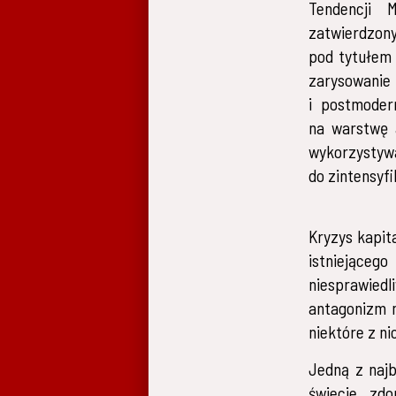
Tendencji M
zatwierdzo
pod tytułem
zarysowan
i postmoder
na warstwę 
wykorzysty
do zintensyfi
Kryzys kapit
istniejące
niesprawied
antagonizm m
niektóre z ni
Jedną z najb
świecie zd