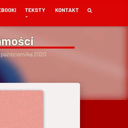
EBOOKI
TEKSTY
KONTAKT
samości
 października 2020