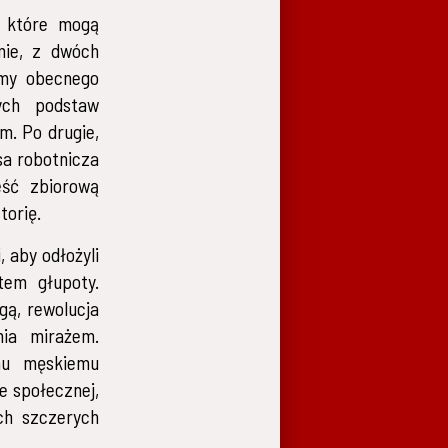
, które mogą
mie, z dwóch
imy obecnego
ych podstaw
m. Po drugie,
sa robotnicza
eść zbiorową
torię.
 aby odłożyli
tem głupoty.
gą, rewolucja
nia mirażem.
mu męskiemu
e społecznej,
ch szczerych