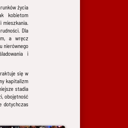
arunków życia
nak kobietom
i mieszkania.
rudności. Dla
em, a wręcz
du nierównego
śladowania i
raktuje się w
sny kapitalizm
niejsze stadia
i, obojętność
ne dotychczas