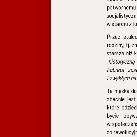
potwornemu
socjalistycz
w starciu z 
Przez stule
rodziny, tj.
starsza niż k
„historyczną
kobieta zos
i zwykłym na
Ta męska dom
obecnie jest
które odzie
bycie obywa
w społeczeńs
do rewolucyj