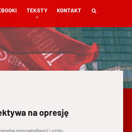
EBOOKI
TEKSTY
KONTAKT
ektywa na opresję
zykładów niesprawiedliwości i ucisku,