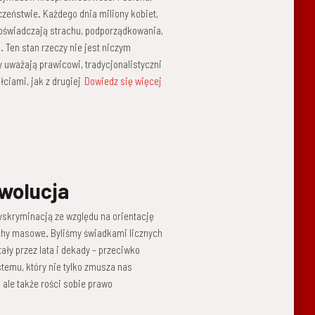
zeństwie. Każdego dnia miliony kobiet,
oświadczają strachu, podporządkowania,
 Ten stan rzeczy nie jest niczym
ny uważają prawicowi, tradycjonalistyczni
ciami, jak z drugiej
Dowiedz się więcej
ewolucja
dyskryminacją ze względu na orientację
uchy masowe. Byliśmy świadkami licznych
ały przez lata i dekady – przeciwko
stemu, który nie tylko zmusza nas
 ale także rości sobie prawo