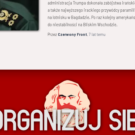
administracja Trumpa dokonała zabójstwa irańsk
a także najwyższego irackiego przywódcy paramil
na lotnisku w Bagdadzie. Po raz kolejny amerykańs
do niestabilności na Bliskim Wschodzie.
Przez
Czerwony Front
,
7 lat
temu