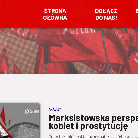
patriarchat
STRONA
DOŁĄCZ
GŁÓWNA
DO NAS!
ANALIZY
Marksistowska persp
kobiet i prostytucję
Opresja kobiet jest jednym z najokropniejszych pr