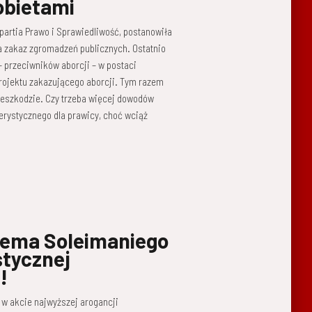
obietami
partia Prawo i Sprawiedliwość, postanowiła
zakaz zgromadzeń publicznych. Ostatnio
– przeciwników aborcji – w postaci
rojektu zakazującego aborcji. Tym razem
rzeszkodzie. Czy trzeba więcej dowodów
erystycznego dla prawicy, choć wciąż
sema Soleimaniego
stycznej
!
 w akcie najwyższej arogancji