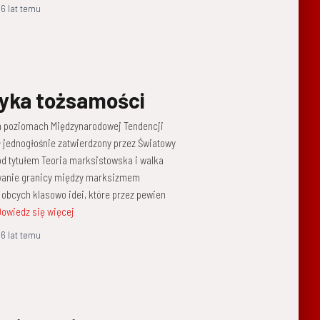
,
6 lat
temu
tyka tożsamości
ch poziomach Międzynarodowej Tendencji
ł jednogłośnie zatwierdzony przez Światowy
pod tytułem Teoria marksistowska i walka
owanie granicy między marksizmem
 obcych klasowo idei, które przez pewien
owiedz się więcej
,
6 lat
temu