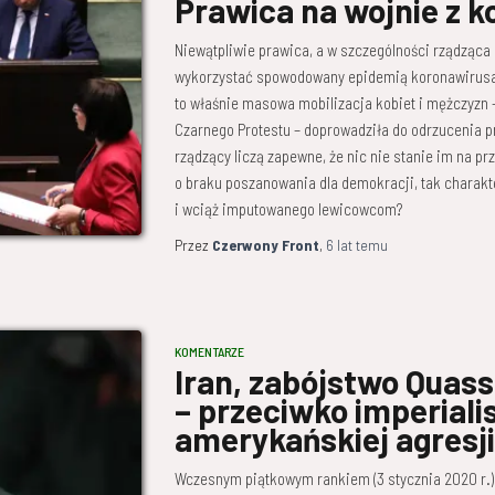
Prawica na wojnie z k
Niewątpliwie prawica, a w szczególności rządząca 
wykorzystać spowodowany epidemią koronawirusa 
to właśnie masowa mobilizacja kobiet i mężczyzn 
Czarnego Protestu – doprowadziła do odrzucenia p
rządzący liczą zapewne, że nic nie stanie im na p
o braku poszanowania dla demokracji, tak charakt
i wciąż imputowanego lewicowcom?
Przez
Czerwony Front
,
6 lat
temu
KOMENTARZE
Iran, zabójstwo Quas
– przeciwko imperiali
amerykańskiej agresji
Wczesnym piątkowym rankiem (3 stycznia 2020 r.)