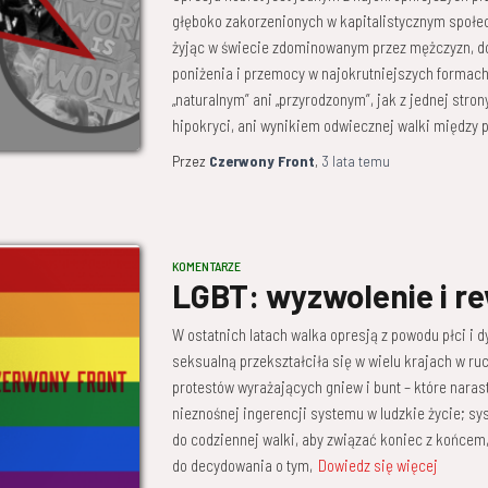
głęboko zakorzenionych w kapitalistycznym społec
żyjąc w świecie zdominowanym przez mężczyzn, d
poniżenia i przemocy w najokrutniejszych formach.
„naturalnym” ani „przyrodzonym”, jak z jednej stro
hipokryci, ani wynikiem odwiecznej walki między pł
Przez
Czerwony Front
,
3 lata
temu
KOMENTARZE
LGBT: wyzwolenie i r
W ostatnich latach walka opresją z powodu płci i 
seksualną przekształciła się w wielu krajach w r
protestów wyrażających gniew i bunt – które narast
nieznośnej ingerencji systemu w ludzkie życie; sy
do codziennej walki, aby związać koniec z końcem,
do decydowania o tym,
Dowiedz się więcej