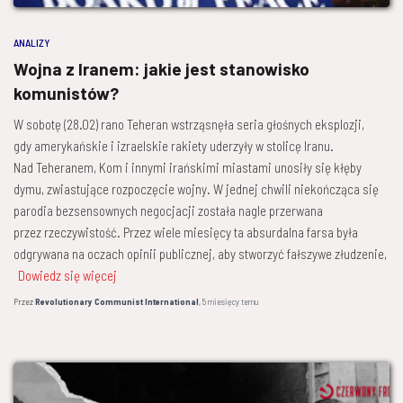
ANALIZY
Wojna z Iranem: jakie jest stanowisko
komunistów?
W sobotę (28.02) rano Teheran wstrząsnęła seria głośnych eksplozji,
gdy amerykańskie i izraelskie rakiety uderzyły w stolicę Iranu.
Nad Teheranem, Kom i innymi irańskimi miastami unosiły się kłęby
dymu, zwiastujące rozpoczęcie wojny. W jednej chwili niekończąca się
parodia bezsensownych negocjacji została nagle przerwana
przez rzeczywistość. Przez wiele miesięcy ta absurdalna farsa była
odgrywana na oczach opinii publicznej, aby stworzyć fałszywe złudzenie,
Dowiedz się więcej
Przez
Revolutionary Communist International
,
5 miesięcy
temu