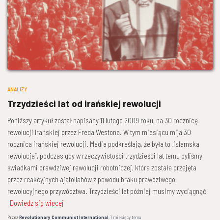
ANALIZY
Trzydzieści lat od irańskiej rewolucji
Poniższy artykuł został napisany 11 lutego 2009 roku, na 30 rocznicę
rewolucji Irańskiej przez Freda Westona. W tym miesiącu mija 30
rocznica irańskiej rewolucji. Media podkreślają, że była to „islamska
rewolucja”, podczas gdy w rzeczywistości trzydzieści lat temu byliśmy
świadkami prawdziwej rewolucji robotniczej, która została przejęta
przez reakcyjnych ajatollahów z powodu braku prawdziwego
rewolucyjnego przywództwa. Trzydzieści lat później musimy wyciągnąć
Dowiedz się więcej
Przez
Revolutionary Communist International
,
7 miesięcy
temu