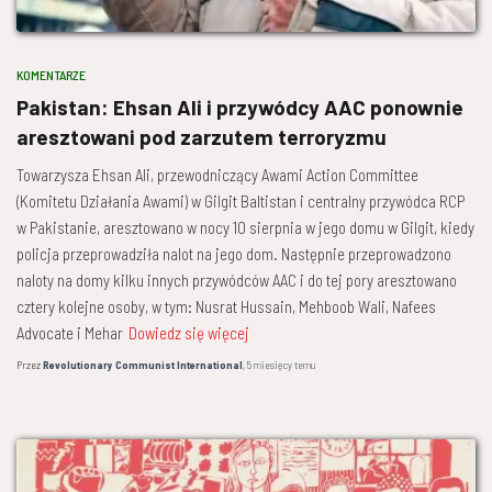
KOMENTARZE
Pakistan: Ehsan Ali i przywódcy AAC ponownie
aresztowani pod zarzutem terroryzmu
Towarzysza Ehsan Ali, przewodniczący Awami Action Committee
(Komitetu Działania Awami) w Gilgit Baltistan i centralny przywódca RCP
w Pakistanie, aresztowano w nocy 10 sierpnia w jego domu w Gilgit, kiedy
policja przeprowadziła nalot na jego dom. Następnie przeprowadzono
naloty na domy kilku innych przywódców AAC i do tej pory aresztowano
cztery kolejne osoby, w tym: Nusrat Hussain, Mehboob Wali, Nafees
Advocate i Mehar
Dowiedz się więcej
Przez
Revolutionary Communist International
,
5 miesięcy
temu