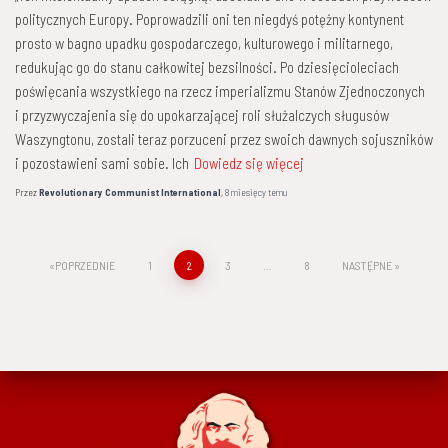
politycznych Europy. Poprowadzili oni ten niegdyś potężny kontynent
prosto w bagno upadku gospodarczego, kulturowego i militarnego,
redukując go do stanu całkowitej bezsilności. Po dziesięcioleciach
poświęcania wszystkiego na rzecz imperializmu Stanów Zjednoczonych
i przyzwyczajenia się do upokarzającej roli służalczych sługusów
Waszyngtonu, zostali teraz porzuceni przez swoich dawnych sojuszników
i pozostawieni sami sobie. Ich
Dowiedz się więcej
Przez
Revolutionary Communist International
,
8 miesięcy
temu
Stronicowanie
POPRZEDNIE
1
2
3
…
8
NASTĘPNE
wpisów