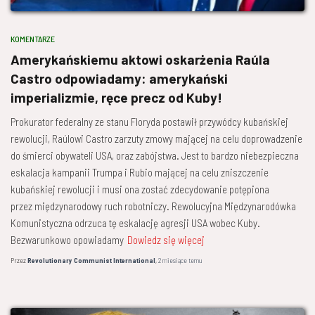
KOMENTARZE
Amerykańskiemu aktowi oskarżenia Raúla
Castro odpowiadamy: amerykański
imperializmie, ręce precz od Kuby!
Prokurator federalny ze stanu Floryda postawił przywódcy kubańskiej
rewolucji, Raúlowi Castro zarzuty zmowy mającej na celu doprowadzenie
do śmierci obywateli USA, oraz zabójstwa. Jest to bardzo niebezpieczna
eskalacja kampanii Trumpa i Rubio mającej na celu zniszczenie
kubańskiej rewolucji i musi ona zostać zdecydowanie potępiona
przez międzynarodowy ruch robotniczy. Rewolucyjna Międzynarodówka
Komunistyczna odrzuca tę eskalację agresji USA wobec Kuby.
Bezwarunkowo opowiadamy
Dowiedz się więcej
Przez
Revolutionary Communist International
,
2 miesiące
temu