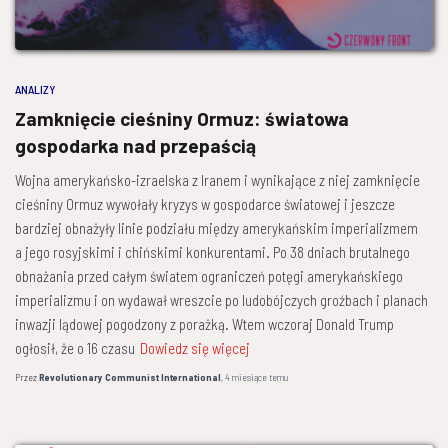
ANALIZY
Zamknięcie cieśniny Ormuz: światowa
gospodarka nad przepaścią
Wojna amerykańsko-izraelska z Iranem i wynikające z niej zamknięcie
cieśniny Ormuz wywołały kryzys w gospodarce światowej i jeszcze
bardziej obnażyły linie podziału między amerykańskim imperializmem
a jego rosyjskimi i chińskimi konkurentami. Po 38 dniach brutalnego
obnażania przed całym światem ograniczeń potęgi amerykańskiego
imperializmu i on wydawał wreszcie po ludobójczych groźbach i planach
inwazji lądowej pogodzony z porażką. Wtem wczoraj Donald Trump
ogłosił, że o 16 czasu
Dowiedz się więcej
Przez
Revolutionary Communist International
,
4 miesiące
temu