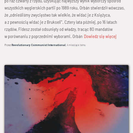
po raz czwarty z rzędu, uzyskując najwyższy wynik wyborczy spośród
wszystkich węgierskich partii po 1989 roku. Orbán stwierdził wówczas,
że „odnieśliśmy zwycięstwo tak wielkie, że widać je z Księżyca,
a z pewnością widać je z Brukseli”. Cztery lata później, po 16 latach
rządów, Fidesz został odsunięty od władzy, tracąc 80 mandatów
w porównaniu z poprzednimi wyborami. Orbán
Dowiedz się więcej
Przez
Revolutionary Communist International
,
4 miesiące
temu