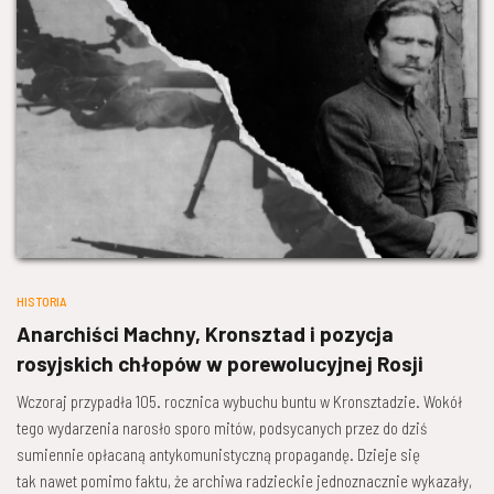
HISTORIA
Anarchiści Machny, Kronsztad i pozycja
rosyjskich chłopów w porewolucyjnej Rosji
Wczoraj przypadła 105. rocznica wybuchu buntu w Kronsztadzie. Wokół
tego wydarzenia narosło sporo mitów, podsycanych przez do dziś
sumiennie opłacaną antykomunistyczną propagandę. Dzieje się
tak nawet pomimo faktu, że archiwa radzieckie jednoznacznie wykazały,