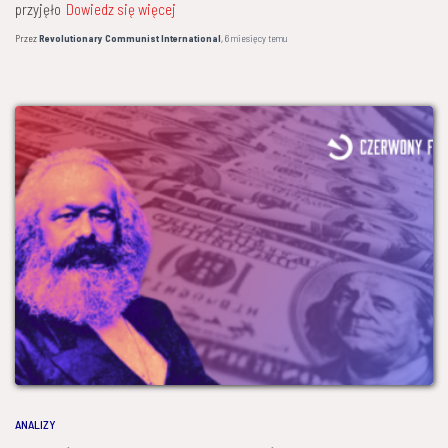
przyjęło
Dowiedz się więcej
Przez
Revolutionary Communist International
,
6 miesięcy
temu
ANALIZY