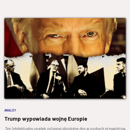
ANALIZY
Trump wypowiada wojnę Europie
„Ten intelektualny upadek osiągnął absolutne dno w osobach przywódców