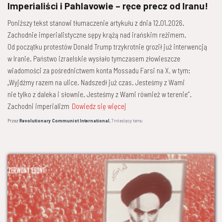
Imperialiści i Pahlavowie – ręce precz od Iranu!
Poniższy tekst stanowi tłumaczenie artykułu z dnia 12.01.2026.
Zachodnie imperialistyczne sępy krążą nad irańskim reżimem.
Od początku protestów Donald Trump trzykrotnie groził już interwencją
w Iranie. Państwo izraelskie wysłało tymczasem złowieszcze
wiadomości za pośrednictwem konta Mossadu Farsi na X, w tym:
„Wyjdźmy razem na ulice. Nadszedł już czas. Jesteśmy z Wami
nie tylko z daleka i słownie. Jesteśmy z Wami również w terenie”.
Zachodni imperializm
Dowiedz się więcej
Przez
Revolutionary Communist International
,
7 miesięcy
temu