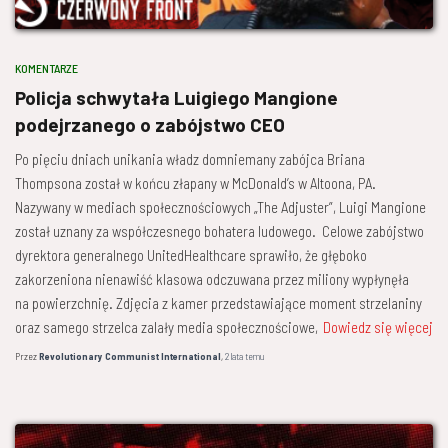
KOMENTARZE
Policja schwytała Luigiego Mangione
podejrzanego o zabójstwo CEO
Po pięciu dniach unikania władz domniemany zabójca Briana
Thompsona został w końcu złapany w McDonald’s w Altoona, PA.
Nazywany w mediach społecznościowych „The Adjuster”, Luigi Mangione
został uznany za współczesnego bohatera ludowego. Celowe zabójstwo
dyrektora generalnego UnitedHealthcare sprawiło, że głęboko
zakorzeniona nienawiść klasowa odczuwana przez miliony wypłynęła
na powierzchnię. Zdjęcia z kamer przedstawiające moment strzelaniny
oraz samego strzelca zalały media społecznościowe,
Dowiedz się więcej
Przez
Revolutionary Communist International
,
2 lata
temu