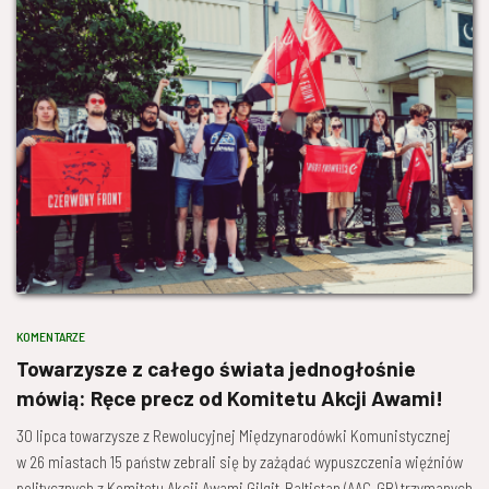
KOMENTARZE
Towarzysze z całego świata jednogłośnie
mówią: Ręce precz od Komitetu Akcji Awami!
30 lipca towarzysze z Rewolucyjnej Międzynarodówki Komunistycznej
w 26 miastach 15 państw zebrali się by zażądać wypuszczenia więźniów
politycznych z Komitetu Akcji Awami Gilgit-Baltistan (AAC-GB) trzymanych