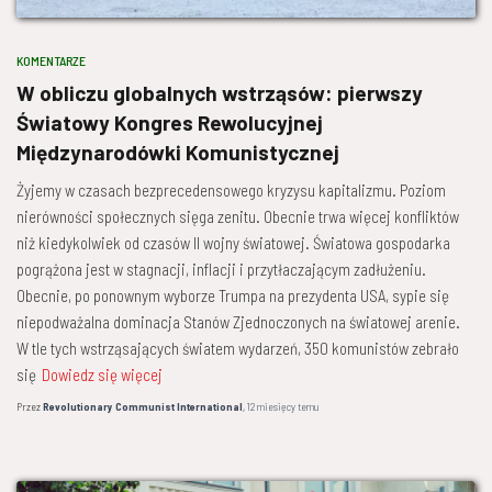
KOMENTARZE
W obliczu globalnych wstrząsów: pierwszy
Światowy Kongres Rewolucyjnej
Międzynarodówki Komunistycznej
Żyjemy w czasach bezprecedensowego kryzysu kapitalizmu. Poziom
nierówności społecznych sięga zenitu. Obecnie trwa więcej konfliktów
niż kiedykolwiek od czasów II wojny światowej. Światowa gospodarka
pogrążona jest w stagnacji, inflacji i przytłaczającym zadłużeniu.
Obecnie, po ponownym wyborze Trumpa na prezydenta USA, sypie się
niepodważalna dominacja Stanów Zjednoczonych na światowej arenie.
W tle tych wstrząsających światem wydarzeń, 350 komunistów zebrało
się
Dowiedz się więcej
Przez
Revolutionary Communist International
,
12 miesięcy
temu