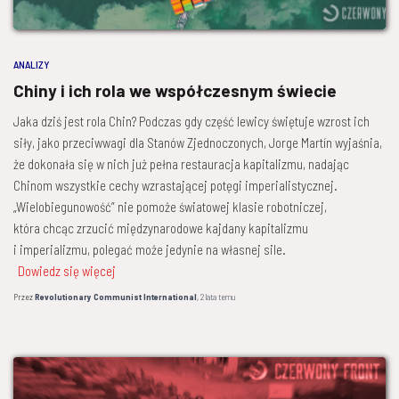
ANALIZY
Chiny i ich rola we współczesnym świecie
Jaka dziś jest rola Chin? Podczas gdy część lewicy świętuje wzrost ich
siły, jako przeciwwagi dla Stanów Zjednoczonych, Jorge Martín wyjaśnia,
że dokonała się w nich już pełna restauracja kapitalizmu, nadając
Chinom wszystkie cechy wzrastającej potęgi imperialistycznej.
„Wielobiegunowość” nie pomoże światowej klasie robotniczej,
która chcąc zrzucić międzynarodowe kajdany kapitalizmu
i imperializmu, polegać może jedynie na własnej sile.
Dowiedz się więcej
Przez
Revolutionary Communist International
,
2 lata
temu