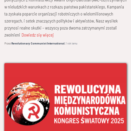
w nieludzkich warunkach z rozkazu państwa pakistańskiego. Kampania
ta zyskała poparcie organizacji robotniczych o wielomilionowych
szeregach, i setek znaczących polityków i aktywistów. Nasz wysiłek
przynosi realne skutki – wszyscy poza dwoma zatrzymanymi zostali
zwolnieni
Dowiedz się więcej
Przez
Revolutionary Communist International
,
1 rok
temu