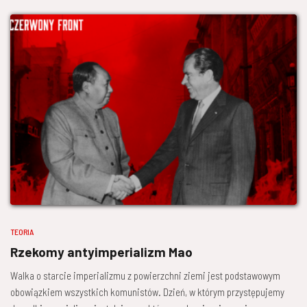
TEORIA
Rzekomy antyimperializm Mao
Walka o starcie imperializmu z powierzchni ziemi jest podstawowym
obowiązkiem wszystkich komunistów. Dzień, w którym przystępujemy