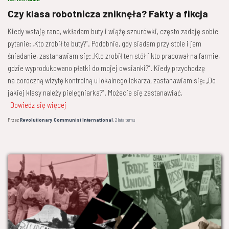
Czy klasa robotnicza zniknęła? Fakty a fikcja
Kiedy wstaję rano, wkładam buty i wiążę sznurówki, często zadaję sobie
pytanie: „Kto zrobił te buty?”. Podobnie, gdy siadam przy stole i jem
śniadanie, zastanawiam się: „Kto zrobił ten stół i kto pracował na farmie,
gdzie wyprodukowano płatki do mojej owsianki?”. Kiedy przychodzę
na coroczną wizytę kontrolną u lokalnego lekarza, zastanawiam się: „Do
jakiej klasy należy pielęgniarka?”. Możecie się zastanawiać,
Dowiedz się więcej
Przez
Revolutionary Communist International
,
2 lata
temu