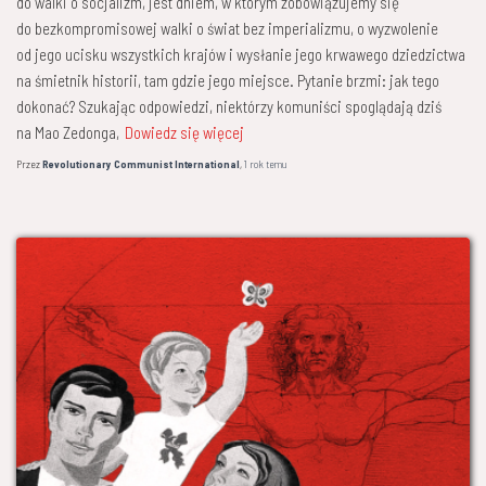
do walki o socjalizm, jest dniem, w którym zobowiązujemy się
do bezkompromisowej walki o świat bez imperializmu, o wyzwolenie
od jego ucisku wszystkich krajów i wysłanie jego krwawego dziedzictwa
na śmietnik historii, tam gdzie jego miejsce. Pytanie brzmi: jak tego
dokonać? Szukając odpowiedzi, niektórzy komuniści spoglądają dziś
na Mao Zedonga,
Dowiedz się więcej
Przez
Revolutionary Communist International
,
1 rok
temu