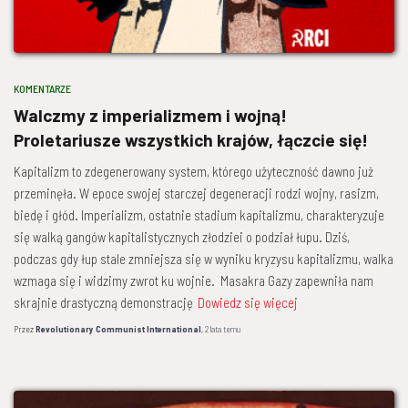
KOMENTARZE
Walczmy z imperializmem i wojną!
Proletariusze wszystkich krajów, łączcie się!
Kapitalizm to zdegenerowany system, którego użyteczność dawno już
przeminęła. W epoce swojej starczej degeneracji rodzi wojny, rasizm,
biedę i głód. Imperializm, ostatnie stadium kapitalizmu, charakteryzuje
się walką gangów kapitalistycznych złodziei o podział łupu. Dziś,
podczas gdy łup stale zmniejsza się w wyniku kryzysu kapitalizmu, walka
wzmaga się i widzimy zwrot ku wojnie. Masakra Gazy zapewniła nam
skrajnie drastyczną demonstrację
Dowiedz się więcej
Przez
Revolutionary Communist International
,
2 lata
temu