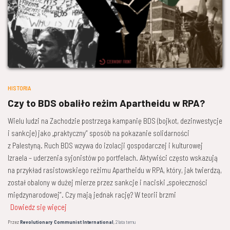
HISTORIA
Czy to BDS obaliło reżim Apartheidu w RPA?
Wielu ludzi na Zachodzie postrzega kampanię BDS (bojkot, dezinwestycje
i sankcje) jako „praktyczny” sposób na pokazanie solidarności
z Palestyną. Ruch BDS wzywa do izolacji gospodarczej i kulturowej
Izraela – uderzenia syjonistów po portfelach. Aktywiści często wskazują
na przykład rasistowskiego reżimu Apartheidu w RPA, który, jak twierdzą,
został obalony w dużej mierze przez sankcje i naciski „społeczności
międzynarodowej”. Czy mają jednak rację? W teorii brzmi
Dowiedz się więcej
Przez
Revolutionary Communist International
,
2 lata
temu