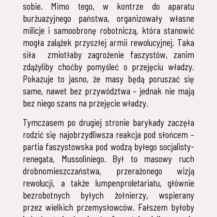
sobie. Mimo tego, w kontrze do aparatu
burżuazyjnego państwa, organizowały własne
milicje i samoobronę robotniczą, która stanowić
mogła zalążek przyszłej armii rewolucyjnej. Taka
siła zmiotłaby zagrożenie faszystów, zanim
zdążyliby choćby pomyśleć o przejęciu władzy.
Pokazuje to jasno, że masy będą poruszać się
same, nawet bez przywództwa – jednak nie mają
bez niego szans na przejęcie władzy.
Tymczasem po drugiej stronie barykady zaczęła
rodzić się najobrzydliwsza reakcja pod słońcem –
partia faszystowska pod wodzą byłego socjalisty-
renegata, Mussoliniego. Był to masowy ruch
drobnomieszczaństwa, przerażonego wizją
rewolucji, a także lumpenproletariatu, głównie
bezrobotnych byłych żołnierzy, wspierany
przez wielkich przemysłowców. Fałszem byłoby