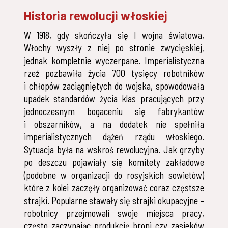
Historia rewolucji włoskiej
W 1918, gdy skończyła się I wojna światowa,
Włochy wyszły z niej po stronie zwycięskiej,
jednak kompletnie wyczerpane. Imperialistyczna
rzeź pozbawiła życia 700 tysięcy robotników
i chłopów zaciągniętych do wojska, spowodowała
upadek standardów życia klas pracujących przy
jednoczesnym bogaceniu się fabrykantów
i obszarników, a na dodatek nie spełniła
imperialistycznych dążeń rządu włoskiego.
Sytuacja była na wskroś rewolucyjna. Jak grzyby
po deszczu pojawiały się komitety zakładowe
(podobne w organizacji do rosyjskich sowietów)
które z kolei zaczęły organizować coraz częstsze
strajki. Popularne stawały się strajki okupacyjne –
robotnicy przejmowali swoje miejsca pracy,
często zaczynając produkcję broni czy zasieków