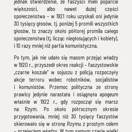
jednak stwierdzenie, że faszyści mieli poparcie
większości, albo nawet dużej części
społeczeństwa – w 1921 roku uzyskali oni jedynie
30 tysięcy głosów, tj. poniżej 5 promili wszystkich
głosów, to znaczy około półtorej promila całego
społeczeństwa (tj. licząc niegłosujących i kobiety),
i 10 razy mniej niż partia komunistyczna.
Po tym, jak nie udało się masom przejąć władzy
w 1920 r., przyszedł okres reakcji – faszystowskie
„czarne koszule” w sojuszu z policją rozpoczęły
akcje terroru wobec robotników, socjalistów
i komunistów. Przemoc polityczna ze strony
prawicy jedynie narastała i osiągnęła apogeum
właśnie w 1922 r., gdy rozpoczął się marsz
na Rzym. Po około półrocznym okresie
przygotowania, mniej niż 30 tysięcy faszystów
skierowało się w stronę Rzymu z prostym celem
– przejęciem władzy. W tym samym czasie wielki