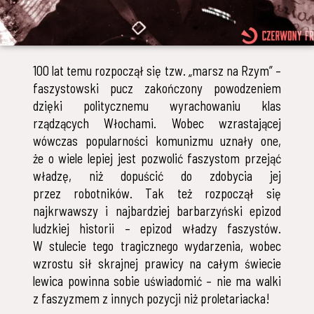
100 lat temu rozpoczął się tzw. „marsz na Rzym” –
faszystowski pucz zakończony powodzeniem
dzięki politycznemu wyrachowaniu klas
rządzących Włochami. Wobec wzrastającej
wówczas popularności komunizmu uznały one,
że o wiele lepiej jest pozwolić faszystom przejąć
władzę, niż dopuścić do zdobycia jej
przez robotników. Tak też rozpoczął się
najkrwawszy i najbardziej barbarzyński epizod
ludzkiej historii – epizod władzy faszystów.
W stulecie tego tragicznego wydarzenia, wobec
wzrostu sił skrajnej prawicy na całym świecie
lewica powinna sobie uświadomić – nie ma walki
z faszyzmem z innych pozycji niż proletariacka!