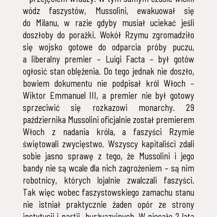
wódz faszystów, Mussolini, ewakuował się
do Milanu, w razie gdyby musiał uciekać jeśli
doszłoby do porażki. Wokół Rzymu zgromadziło
się wojsko gotowe do odparcia próby puczu,
a liberalny premier – Luigi Facta – był gotów
ogłosić stan oblężenia. Do tego jednak nie doszło,
bowiem dokumentu nie podpisał król Włoch –
Wiktor Emmanuel III, a premier nie był gotowy
sprzeciwić się rozkazowi monarchy. 29
października Mussolini oficjalnie został premierem
Włoch z nadania króla, a faszyści Rzymie
świętowali zwycięstwo. Wszyscy kapitaliści zdali
sobie jasno sprawę z tego, że Mussolini i jego
bandy nie są wcale dla nich zagrożeniem – są nim
robotnicy, których lojalnie zwalczali faszyści.
Tak więc wobec faszystowskiego zamachu stanu
nie istniał praktycznie żaden opór ze strony
instytucji i partii burżuazyjnych. W niecałe 2 lata