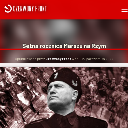
P
R
Z
E
Ł
Ą
Setna rocznica Marszu na Rzym
C
Z
N
Opublikowano przez
Czerwony Front
w dniu
27 października 2022
A
W
I
G
A
C
J
Ę