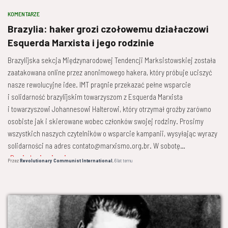
KOMENTARZE
Brazylia: haker grozi czołowemu działaczowi
Esquerda Marxista i jego rodzinie
Brazylijska sekcja Międzynarodowej Tendencji Marksistowskiej została
zaatakowana online przez anonimowego hakera, który próbuje uciszyć
nasze rewolucyjne idee. IMT pragnie przekazać pełne wsparcie
i solidarność brazylijskim towarzyszom z Esquerda Marxista
i towarzyszowi Johannesowi Halterowi, który otrzymał groźby zarówno
osobiste jak i skierowane wobec członków swojej rodziny. Prosimy
wszystkich naszych czytelników o wsparcie kampanii, wysyłając wyrazy
solidarności na adres contato@marxismo.org.br. W sobotę
Dowiedz się więcej
Przez
Revolutionary Communist International
,
6 lat
temu