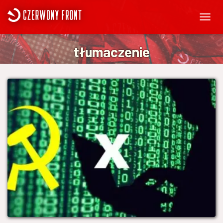
PRZEŁ
NAWIG
tłumaczenie