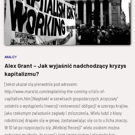
ANALIZY
Alex Grant – Jak wyjaśnić nadchodzący kryzys
kapitalizmu?
[tekst ukazał się pierwotnie pod adresem:
http://www.marxist.com/explaining-the-coming-crisis-of-
capitalism.htm] Nagłówki w serwisach gospodarczych „krzyczały”
ostatnio o wystąpieniu inwersji rentowności obligacji w szeregu krajów,
jako rzekomym zwiastunie zagłady i zniszczenia. Wielu ludzi z klasy
robotniczej drapało się w głowę, zastanawiając się co to u licha znaczy.
W 10 lat po rozpoczęciu się „Wielkiej Recesji” wielu osobom można
wybaczyć myślenie, że recesja jest czymś stałym i nie może być