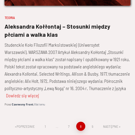
TEORIA
Aleksandra Kołłontaj – Stosunki między
płciami a walka klas
Studenckie Koło Filozofii Marksistowskiej (Uniwersytet
Warszawski), WARSZAWA 2007 Artykuł Aleksandry Kołłontaj „Stosunki
między płciami a walka klas” został napisany i opublikowany w 1921 roku.
Polski tekst został opracowany na podstawie angielskiego wydania:
Alexandra Kollontai, Selected Writings, Allison & Busby, 1977, tłumaczenie
angielskie: Alix Holt, 1972. Podstawa niniejszego wydania: Półrocznik
polityczno-artystyczny „Lewą Nogą” nr 16, 2004 r. Tłumaczenie z języka
Dowiedz się więcej
Przez
Czerwony Front
,
8 lat
temu
Stronicowanie
POPRZEDNIE
1
…
7
8
9
NASTĘPNE
wpisów