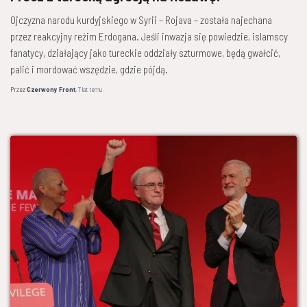
Ojczyzna narodu kurdyjskiego w Syrii – Rojava – została najechana
przez reakcyjny reżim Erdogana. Jeśli inwazja się powiedzie, islamscy
fanatycy, działający jako tureckie oddziały szturmowe, będą gwałcić,
palić i mordować wszędzie, gdzie pójdą.
Przez
Czerwony Front
,
7 lat
temu