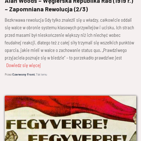
Alan Woods – Węgierska Republika Rad (1919 r.)
– Zapomniana ­Rewolucja (2/3)
Bezkrwawa rewolucja Gdy tylko znaleźli się u władzy, całkowicie oddali
się walce w obronie systemu klasowych przywilejów i ucisku. Ich strach
przed masami był nieskończenie większy niż ich niechęć wobec
feudalnej reakcji, dlatego też z całej siły trzymali się wszelkich punktów
oparcia, jakie mieli w walce o zachowanie status quo. „Prawdziwego
przyjaciela poznaje się w biedzie” – to porzekadło prawdziwe jest
Dowiedz się więcej
Przez
Czerwony Front
,
7 lat
temu