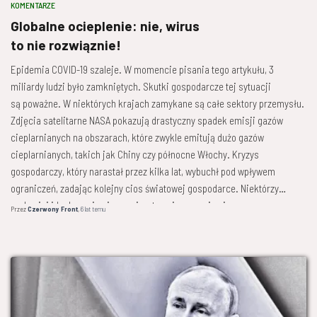
KOMENTARZE
Globalne ocieplenie: nie, wirus
to nie rozwiąznie!
Epidemia COVID-19 szaleje. W momencie pisania tego artykułu, 3
miliardy ludzi było zamkniętych. Skutki gospodarcze tej sytuacji
są poważne. W niektórych krajach zamykane są całe sektory przemysłu.
Zdjęcia satelitarne NASA pokazują drastyczny spadek emisji gazów
cieplarnianych na obszarach, które zwykle emitują dużo gazów
cieplarnianych, takich jak Chiny czy północne Włochy. Kryzys
gospodarczy, który narastał przez kilka lat, wybuchł pod wpływem
ograniczeń, zadając kolejny cios światowej gospodarce. Niektórzy
reakcyjni ideologowie cieszą się z tego i posuwają się
Przez
Czerwony Front
,
6 lat
temu
aż do stwierdzenia, że „wirus jest rozwiązaniem, pozwalającym uratować
planetę! „