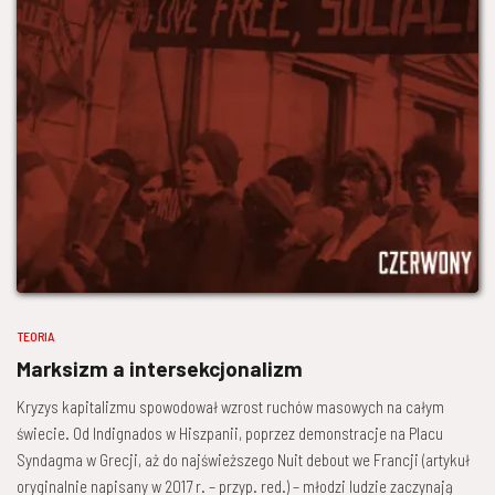
TEORIA
Marksizm a intersekcjonalizm
Kryzys kapitalizmu spowodował wzrost ruchów masowych na całym
świecie. Od Indignados w Hiszpanii, poprzez demonstracje na Placu
Syndagma w Grecji, aż do najświeższego Nuit debout we Francji (artykuł
oryginalnie napisany w 2017 r. – przyp. red.) – młodzi ludzie zaczynają