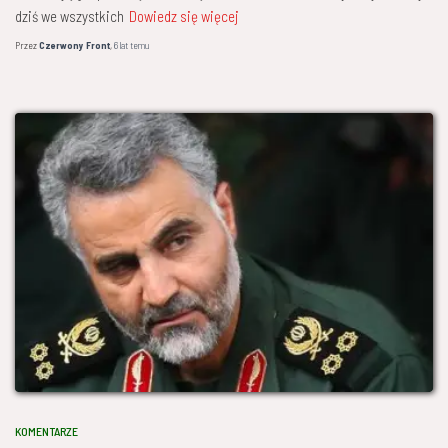
dziś we wszystkich
Dowiedz się więcej
Przez
Czerwony Front
,
6 lat
temu
KOMENTARZE