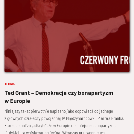
TEORIA
Ted Grant – Demokracja czy bonapartyzm
w Europie
Niniejszy tekst pierwotnie napisano jako odpowiedź do jednego
z głównych działaczy powojennej IV Międzynarodówki, Pierre’a Franka,
którego analiza „odkryła”, że w Europie ma miejsce bonapartyzm,
tj. dyktatura wojskowo-policyjna. Wówczas przewodnictwo