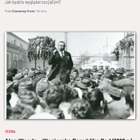
Jak będzie wyglądał socjalizm?
Przez
Czerwony Front
,
7 lat
temu
TEORIA