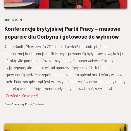
KOMENTARZE
Konferencja brytyjskiej Partii Pracy – masowe
poparcie dla Corbyna i gotowość do wyborów
Adam Booth, 25 września 2019 Co za tydzień! Ostatnie pięć dni
tegorocznej konferencji Partii Pracy z pewnością były prawdziwą kolejką
górską. Ale pomimo najszczerszych chęci konserwatywnej prasy
by ją zepsuć, atmosfera wśród opuszczających dziś Brighton
z pewnością będzie przepełniona poczuciem optymizmu i wiary w nasz
ruch. Podczas gdy rząd jest w kryzysie, blairyści w odwrocie, a my mamy
pod ręką wzmocniony arsenał radykalnych rozwiązań, szeregowi
Dowiedz się więcej
Przez
Czerwony Front
,
7 lat
temu