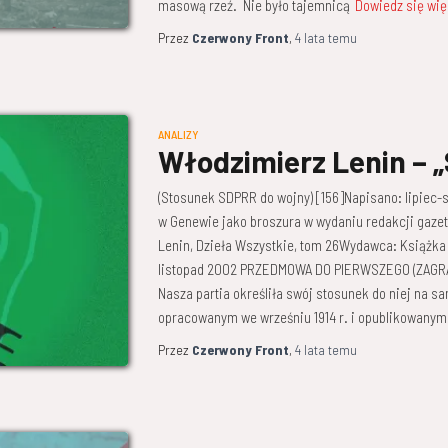
masową rzeź. Nie było tajemnicą
Dowiedz się wię
Przez
Czerwony Front
,
4 lata
temu
ANALIZY
Włodzimierz Lenin – „
(Stosunek SDPRR do wojny) [156]Napisano: lipiec-
w Genewie jako broszura w wydaniu redakcji gazet
Lenin, Dzieła Wszystkie, tom 26Wydawca: Książka 
listopad 2002 PRZEDMOWA DO PIERWSZEGO (ZAGRAN
Nasza partia określiła swój stosunek do niej na s
opracowanym we wrześniu 1914 r. i opublikowanym
Przez
Czerwony Front
,
4 lata
temu