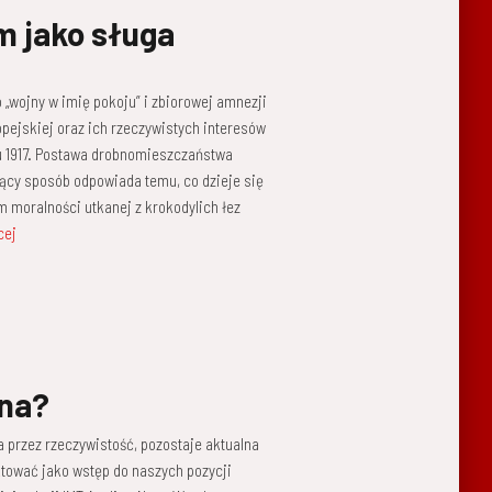
m jako sługa
 „wojny w imię pokoju” i zbiorowej amnezji
opejskiej oraz ich rzeczywistych interesów
u 1917. Postawa drobnomieszczaństwa
jący sposób odpowiada temu, co dzieje się
 moralności utkanej z krokodylich łez
cej
jna?
 przez rzeczywistość, pozostaje aktualna
aktować jako wstęp do naszych pozycji