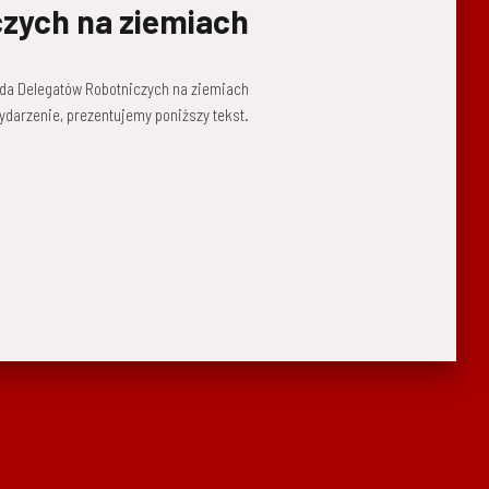
czych na ziemiach
Rada Delegatów Robotniczych na ziemiach
ydarzenie, prezentujemy poniższy tekst.