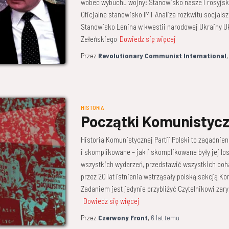
wobec wybuchu wojny: Stanowisko nasze i rosyjski
Oficjalne stanowisko IMT Analiza rozkwitu socjal
Stanowisko Lenina w kwestii narodowej Ukrainy Uk
Zełeńskiego
Dowiedz się więcej
Przez
Revolutionary Communist International
HISTORIA
Początki Komunistyczn
Historia Komunistycznej Partii Polski to zagadnie
i skomplikowane – jak i skomplikowane były jej lo
wszystkich wydarzeń, przedstawić wszystkich boha
przez 20 lat istnienia wstrząsały polską sekcją Komi
Zadaniem jest jedynie przybliżyć Czytelnikowi zary
Dowiedz się więcej
Przez
Czerwony Front
,
6 lat
temu