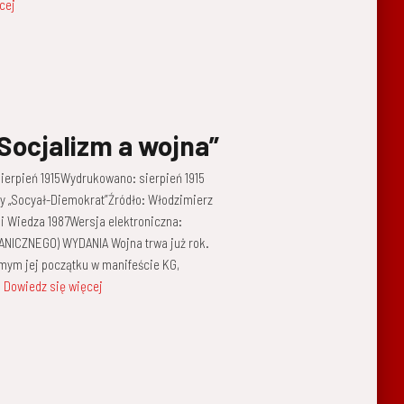
cej
Socjalizm a wojna”
sierpień 1915Wydrukowano: sierpień 1915
y „Socyał-Diemokrat”Źródło: Włodzimierz
i Wiedza 1987Wersja elektroniczna:
ICZNEGO) WYDANIA Wojna trwa już rok.
amym jej początku w manifeście KG,
Dowiedz się więcej