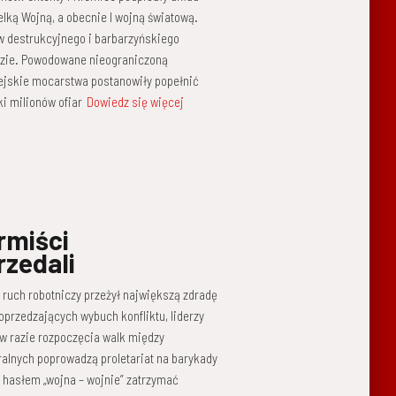
elką Wojną, a obecnie I wojną światową.
w destrukcyjnego i barbarzyńskiego
fazie. Powodowane nieograniczoną
pejskie mocarstwa postanowiły popełnić
i milionów ofiar
Dowiedz się więcej
rmiści
rzedali
 ruch robotniczy przeżył największą zdradę
poprzedzających wybuch konfliktu, liderzy
 w razie rozpoczęcia walk między
ralnych poprowadzą proletariat na barykady
 hasłem „wojna – wojnie” zatrzymać