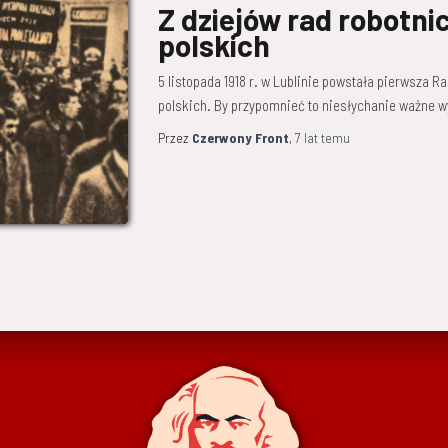
Z dziejów rad robotni
polskich
5 listopada 1918 r. w Lublinie powstała pierwsza 
polskich. By przypomnieć to niesłychanie ważne w
Przez
Czerwony Front
,
7 lat
temu