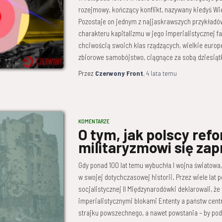
rozejmowy, kończący konflikt, nazywany kiedyś Wi
Pozostaje on jednym z najjaskrawszych przykładó
charakteru kapitalizmu w jego imperialistycznej 
chciwością swoich klas rządzących, wielkie euro
zbiorowe samobójstwo, ciągnące za sobą dziesiątk
Przez
Czerwony Front
,
4 lata
temu
KOMENTARZE
O tym, jak polscy refo
militaryzmowi się zap
Gdy ponad 100 lat temu wybuchła I wojna światowa,
w swojej dotychczasowej historii. Przez wiele lat 
socjalistycznej II Międzynarodówki deklarowali, że
imperialistycznymi blokami Ententy a państw cent
strajku powszechnego, a nawet powstania – by pod