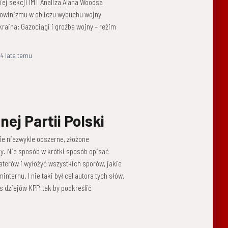
ej sekcji IMT Analiza Alana Woodsa
szowinizmu w obliczu wybuchu wojny
raina: Gazociągi i groźba wojny – reżim
,
4 lata
temu
ej Partii Polski
nie niezwykle obszerne, złożone
sy. Nie sposób w krótki sposób opisać
terów i wyłożyć wszystkich sporów, jakie
nternu. I nie taki był cel autora tych słów.
s dziejów KPP, tak by podkreślić