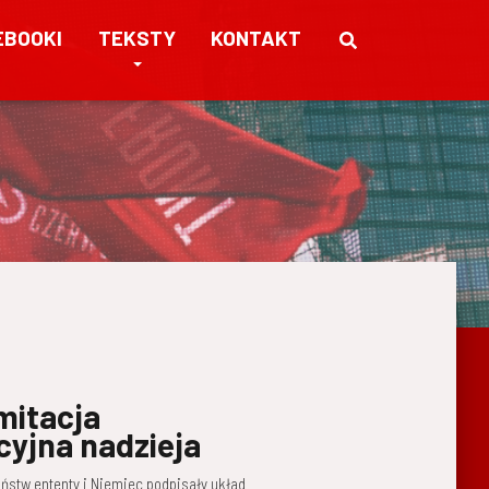
EBOOKI
TEKSTY
KONTAKT
mitacja
cyjna nadzieja
państw ententy i Niemiec podpisały układ