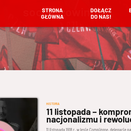
socjalszowinizm
STRONA
DOŁĄCZ
GŁÓWNA
DO NAS!
HISTORIA
11 listopada – kompro
nacjonalizmu i rewolu
11 listopada 1918 r. w lesie Compiègne, delegacje 