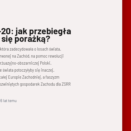
-20: jak przebiegła
 się porażką?
która zadecydowała o losach świata.
rwonej na Zachód, na pomoc rewolucji
rżuazyjno-obszarniczej Polski.
e świata potoczyłyby się inaczej.
 całej Europie Zachodniej, a faszyzm
rozwiniętych gospodarek Zachodu dla ZSRR
,
6 lat
temu