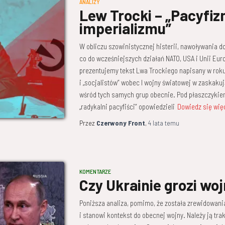
ANALIZY
Lew Trocki – „Pacyfiz
imperializmu”
W obliczu szowinistycznej histerii, nawoływania do
co do wcześniejszych działań NATO, USA i Unii Eur
prezentujemy tekst Lwa Trockiego napisany w rok
i „socjalistów” wobec I wojny światowej w zaskaku
wśród tych samych grup obecnie. Pod płaszczykiem
„radykalni pacyfiści” opowiedzieli
Dowiedz się wię
Przez
Czerwony Front
,
4 lata
temu
KOMENTARZE
Czy Ukrainie grozi wo
Poniższa analiza, pomimo, że została zrewidowania
i stanowi kontekst do obecnej wojny. Należy ją tr