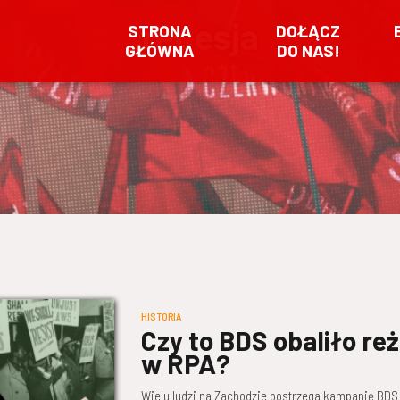
recesja
STRONA
DOŁĄCZ
GŁÓWNA
DO NAS!
HISTORIA
Czy to BDS obaliło re
w RPA?
Wielu ludzi na Zachodzie postrzega kampanię BDS (