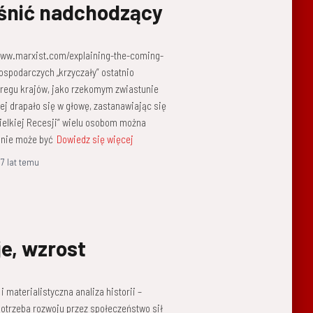
aśnić nadchodzący
/www.marxist.com/explaining-the-coming-
ospodarczych „krzyczały” ostatnio
zeregu krajów, jako rzekomym zwiastunie
zej drapało się w głowę, zastanawiając się
„Wielkiej Recesji” wielu osobom można
 nie może być
Dowiedz się więcej
,
7 lat
temu
e, wzrost
i materialistyczna analiza historii –
 potrzeba rozwoju przez społeczeństwo sił