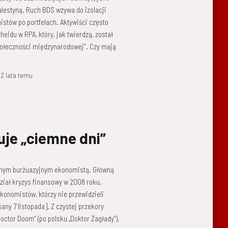
alestyną. Ruch BDS wzywa do izolacji
nistów po portfelach. Aktywiści często
eidu w RPA, który, jak twierdzą, został
społeczności międzynarodowej”. Czy mają
,
2 lata
temu
je „ciemne dni”
syjnym burżuazyjnym ekonomistą. Główną
dział kryzys finansowy w 2008 roku,
konomistów, którzy nie przewidzieli
sany 7 listopada]. Z czystej przekory
ctor Doom” (po polsku „Doktor Zagłady”),