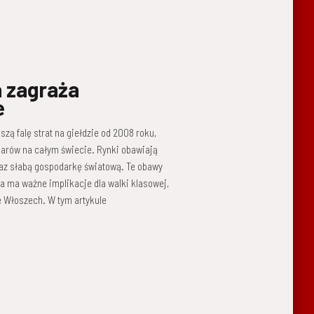
 zagraża
e
ą falę strat na giełdzie od 2008 roku,
larów na całym świecie. Rynki obawiają
eraz słabą gospodarkę światową. Te obawy
 ma ważne implikacje dla walki klasowej,
e Włoszech. W tym artykule