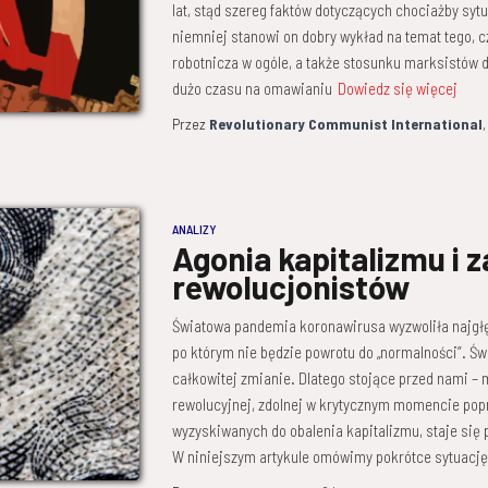
lat, stąd szereg faktów dotyczących chociażby sytu
niemniej stanowi on dobry wykład na temat tego, c
robotnicza w ogóle, a także stosunku marksistów 
dużo czasu na omawianiu
Dowiedz się więcej
Przez
Revolutionary Communist International
ANALIZY
Agonia kapitalizmu i 
rewolucjonistów
Światowa pandemia koronawirusa wyzwoliła najgłębs
po którym nie będzie powrotu do „normalności”. 
całkowitej zmianie. Dlatego stojące przed nami – 
rewolucyjnej, zdolnej w krytycznym momencie popr
wyzyskiwanych do obalenia kapitalizmu, staje się p
W niniejszym artykule omówimy pokrótce sytuację,