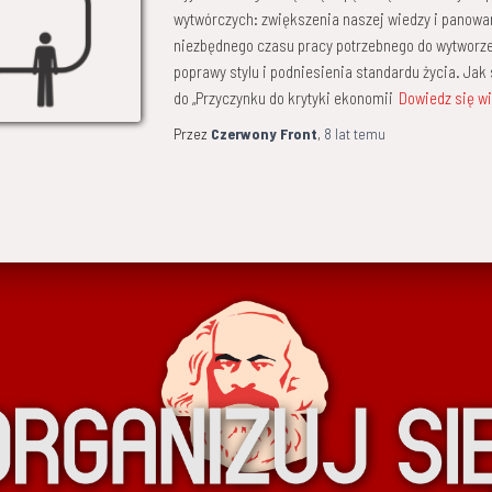
wytwórczych: zwiększenia naszej wiedzy i panowa
niezbędnego czasu pracy potrzebnego do wytworze
poprawy stylu i podniesienia standardu życia. Ja
do „Przyczynku do krytyki ekonomii
Dowiedz się w
Przez
Czerwony Front
,
8 lat
temu