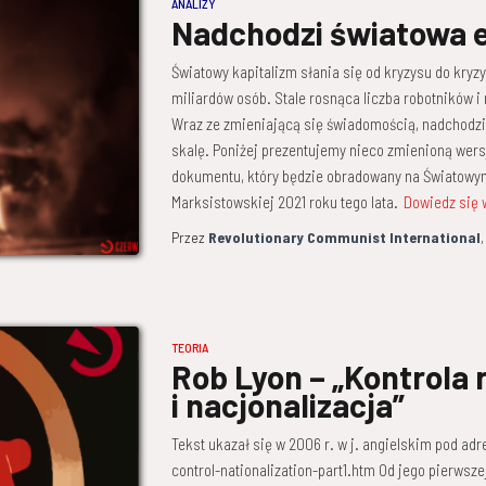
ANALIZY
Nadchodzi światowa e
Światowy kapitalizm słania się od kryzysu do kryz
miliardów osób. Stale rosnąca liczba robotników 
Wraz ze zmieniającą się świadomością, nadchodzi
skalę. Poniżej prezentujemy nieco zmienioną wer
dokumentu, który będzie obradowany na Światowy
Marksistowskiej 2021 roku tego lata.
Dowiedz się 
Przez
Revolutionary Communist International
TEORIA
Rob Lyon – „Kontrola 
i nacjonalizacja”
Tekst ukazał się w 2006 r. w j. angielskim pod a
control-nationalization-part1.htm Od jego pierwsze