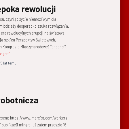
poka rewolucji
ysu, czyniąc życie niemożliwym dla
i młodzieży desperacko szuka rozwiązania.
 era rewolucyjnych erupcji na światową
sję szkicu Perspektyw Światowych,
m Kongresie Międzynarodowej Tendencji
więcej
,
5 lat
temu
robotnicza
dresem: https://www.marxist.com/workers-
j publikacji minęło już zatem przeszło 16