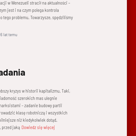
acji w Wenezueli stracił na aktualności –
zym jest i na czym polega kontrola
do tego problemu. Towarzysze, spędziliśmy
,
6 lat
temu
zadania
zy kryzys w historii kapitalizmu. Taki,
Świadomość szerokich mas ulegnie
marksistami – zadanie budowy partii
owadzić klasę robotniczą i wszystkich
ilniejsze niż kiedykolwiek dotąd.
 przed jaką
Dowiedz się więcej