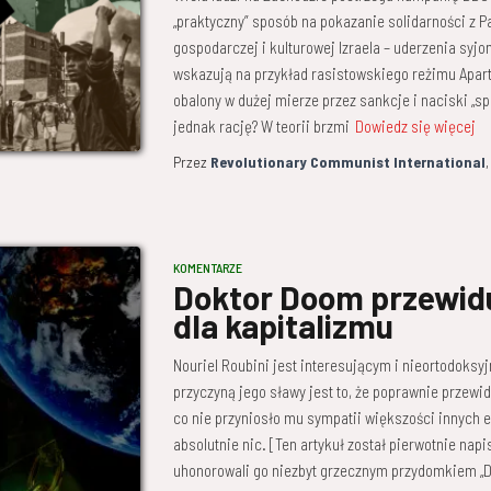
„praktyczny” sposób na pokazanie solidarności z P
gospodarczej i kulturowej Izraela – uderzenia syjo
wskazują na przykład rasistowskiego reżimu Aparth
obalony w dużej mierze przez sankcje i naciski „
jednak rację? W teorii brzmi
Dowiedz się więcej
Przez
Revolutionary Communist International
KOMENTARZE
Doktor Doom przewidu
dla kapitalizmu
Nouriel Roubini jest interesującym i nieortodok
przyczyną jego sławy jest to, że poprawnie przewi
co nie przyniosło mu sympatii większości innych e
absolutnie nic. [Ten artykuł został pierwotnie napi
uhonorowali go niezbyt grzecznym przydomkiem „Do