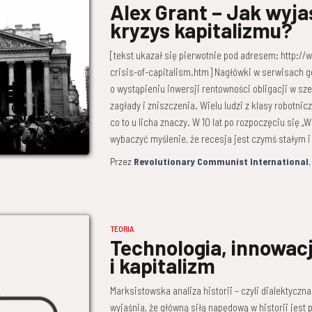
Alex Grant – Jak wyj
kryzys kapitalizmu?
[tekst ukazał się pierwotnie pod adresem: http:/
crisis-of-capitalism.htm] Nagłówki w serwisach g
o wystąpieniu inwersji rentowności obligacji w s
zagłady i zniszczenia. Wielu ludzi z klasy robotnic
co to u licha znaczy. W 10 lat po rozpoczęciu się 
wybaczyć myślenie, że recesja jest czymś stałym i
Przez
Revolutionary Communist International
TEORIA
Technologia, innowacj
i kapitalizm
Marksistowska analiza historii – czyli dialektyczna 
wyjaśnia, że główną siłą napędową w historii jest