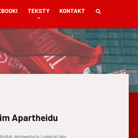
EBOOKI
TEKSTY
KONTAKT
żim Apartheidu
bojkot, dezinwestycje i sankcje) jako