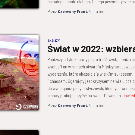
prawdopodobnie dlatego, że jego pesymistyczne p
Przez
Czerwony Front
,
4 lata
temu
ANALIZY
Świat w 2022: wzbier
Poniższy artykuł oparty jest o treść wystąpienia 
wygłosił on w ramach otwarcia Międzynarodowego
wydarzenia, które okazało się wielkim sukcesem. 
i chaosem. Ogarnięty jest kryzysem na wielu pozio
do wyciągania pesymistycznych, błędnych wnioskó
a nowy próbuje przyjść na świat. Dowodem
Dowied
Przez
Czerwony Front
,
4 lata
temu