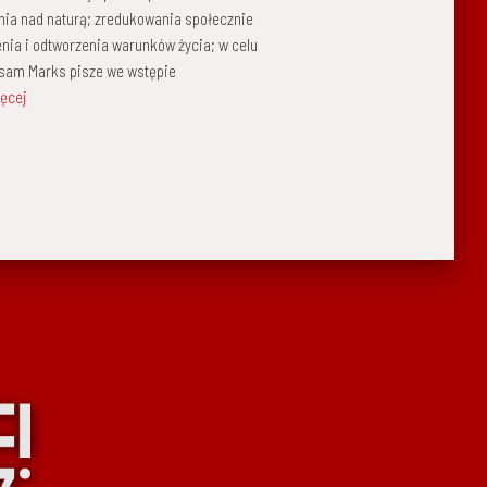
nia nad naturą; zredukowania społecznie
nia i odtworzenia warunków życia; w celu
k sam Marks pisze we wstępie
ięcej