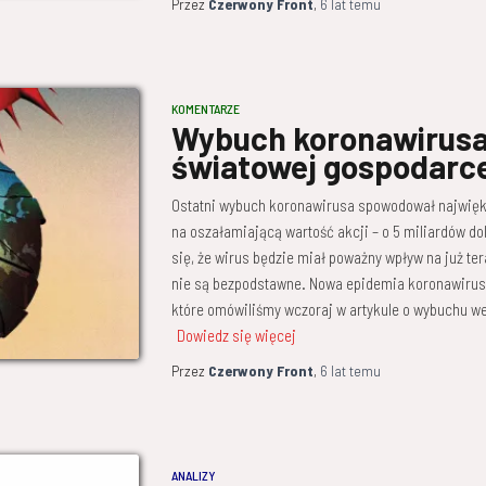
Przez
Czerwony Front
,
6 lat
temu
KOMENTARZE
Wybuch koronawirusa
światowej gospodarc
Ostatni wybuch koronawirusa spowodował największ
na oszałamiającą wartość akcji – o 5 miliardów do
się, że wirus będzie miał poważny wpływ na już t
nie są bezpodstawne. Nowa epidemia koronawirusa
które omówiliśmy wczoraj w artykule o wybuchu w
Dowiedz się więcej
Przez
Czerwony Front
,
6 lat
temu
ANALIZY