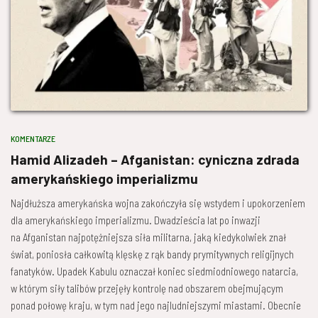
KOMENTARZE
Hamid Alizadeh – Afganistan: cyniczna zdrada
amerykańskiego imperializmu
Najdłuższa amerykańska wojna zakończyła się wstydem i upokorzeniem
dla amerykańskiego imperializmu. Dwadzieścia lat po inwazji
na Afganistan najpotężniejsza siła militarna, jaką kiedykolwiek znał
świat, poniosła całkowitą klęskę z rąk bandy prymitywnych religijnych
fanatyków. Upadek Kabulu oznaczał koniec siedmiodniowego natarcia,
w którym siły talibów przejęły kontrolę nad obszarem obejmującym
ponad połowę kraju, w tym nad jego najludniejszymi miastami. Obecnie