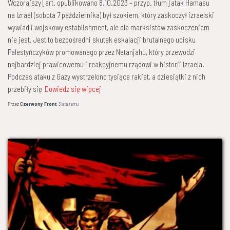
Wczorajszy [art. opublikowano 8.10.2023 – przyp. tłum] atak Hamasu
na Izrael (sobota 7 października) był szokiem, który zaskoczył izraelski
wywiad i wojskowy establishment, ale dla marksistów zaskoczeniem
nie jest. Jest to bezpośredni skutek eskalacji brutalnego ucisku
Palestyńczyków promowanego przez Netanjahu, który przewodzi
najbardziej prawicowemu i reakcyjnemu rządowi w historii Izraela.
Podczas ataku z Gazy wystrzelono tysiące rakiet, a dziesiątki z nich
przebiły się
Dowiedz się więcej
Przez
Czerwony Front
,
3 lata
temu