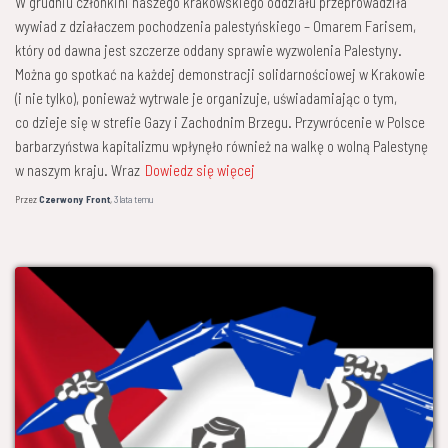
W grudniu członkini naszego krakowskiego oddziału przeprowadziła
wywiad z działaczem pochodzenia palestyńskiego – Omarem Farisem,
który od dawna jest szczerze oddany sprawie wyzwolenia Palestyny.
Można go spotkać na każdej demonstracji solidarnościowej w Krakowie
(i nie tylko), ponieważ wytrwale je organizuje, uświadamiając o tym,
co dzieje się w strefie Gazy i Zachodnim Brzegu. Przywrócenie w Polsce
barbarzyństwa kapitalizmu wpłynęło również na walkę o wolną Palestynę
w naszym kraju. Wraz
Dowiedz się więcej
Przez
Czerwony Front
,
3 lata
temu