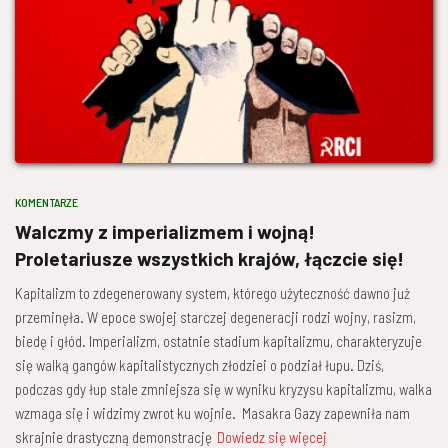
KOMENTARZE
Walczmy z imperializmem i wojną!
Proletariusze wszystkich krajów, łączcie się!
Kapitalizm to zdegenerowany system, którego użyteczność dawno już
przeminęła. W epoce swojej starczej degeneracji rodzi wojny, rasizm,
biedę i głód. Imperializm, ostatnie stadium kapitalizmu, charakteryzuje
się walką gangów kapitalistycznych złodziei o podział łupu. Dziś,
podczas gdy łup stale zmniejsza się w wyniku kryzysu kapitalizmu, walka
wzmaga się i widzimy zwrot ku wojnie. Masakra Gazy zapewniła nam
skrajnie drastyczną demonstrację
Dowiedz się więcej