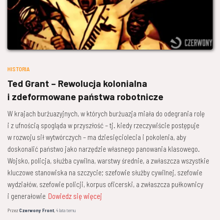
HISTORIA
Ted Grant – Rewolucja kolonialna
i zdeformowane państwa robotnicze
W krajach burżuazyjnych, w których burżuazja miała do odegrania rolę
i z ufnością spogląda w przyszłość – tj. kiedy rzeczywiście postępuje
w rozwoju sił wytwórczych – ma dziesięciolecia i pokolenia, aby
doskonalić państwo jako narzędzie własnego panowania klasowego.
Wojsko, policja, służba cywilna, warstwy średnie, a zwłaszcza wszystkie
kluczowe stanowiska na szczycie; szefowie służby cywilnej, szefowie
wydziałów, szefowie policji, korpus oficerski, a zwłaszcza pułkownicy
i generałowie
Dowiedz się więcej
Przez
Czerwony Front
,
4 lata
temu