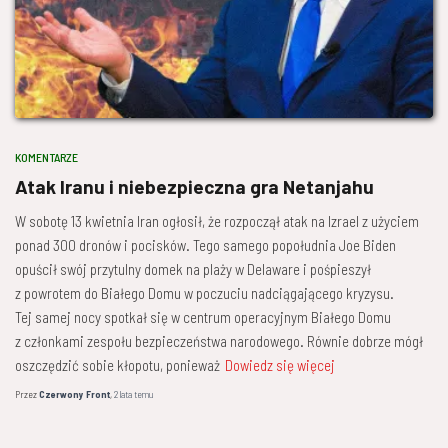
KOMENTARZE
Atak Iranu i niebezpieczna gra Netanjahu
W sobotę 13 kwietnia Iran ogłosił, że rozpoczął atak na Izrael z użyciem
ponad 300 dronów i pocisków. Tego samego popołudnia Joe Biden
opuścił swój przytulny domek na plaży w Delaware i pośpieszył
z powrotem do Białego Domu w poczuciu nadciągającego kryzysu.
Tej samej nocy spotkał się w centrum operacyjnym Białego Domu
z członkami zespołu bezpieczeństwa narodowego. Równie dobrze mógł
oszczędzić sobie kłopotu, ponieważ
Dowiedz się więcej
Przez
Czerwony Front
,
2 lata
temu