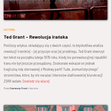
HISTORIA
Ted Grant – Rewolucja irańska
Poniższy artykuł, składający się z dwóch części, to błyskotliwa analiza
rewolucji irańskiej – jej przyczyn oraz jej przebiegu. Ted Grant stworzył
ten tekst na początku lutego 1979 roku, kiedy los porewolucyjnej republiki
Iranu nie był jeszcze przesądzony. Doskonale wskazał on jednak
tragiczną rolę sterowanej z Moskwy partii Tude, „komunistycznego”
stronnictwa, które, by nie narażać interesów stalinowskiej biurokracji
ZSRR wolało
Dowiedz się więcej
Przez
Czerwony Front
,
4 lata
temu