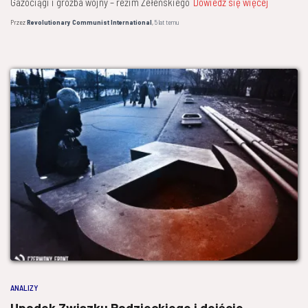
Gazociągi i groźba wojny – reżim Zełeńskiego
Dowiedz się więcej
Przez
Revolutionary Communist International
,
5 lat
temu
ANALIZY
Upadek Związku Radzieckiego i dojście