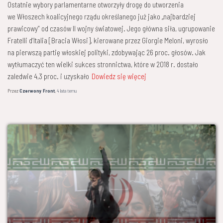
Ostatnie wybory parlamentarne otworzyły drogę do utworzenia
we Włoszech koalicyjnego rządu określanego już jako „najbardziej
prawicowy” od czasów II wojny światowej. Jego główna siła, ugrupowanie
Fratelli d’Italia [Bracia Włosi], kierowane przez Giorgie Meloni, wyrosło
na pierwszą partię włoskiej polityki, zdobywając 26 proc. głosów. Jak
wytłumaczyć ten wielki sukces stronnictwa, które w 2018 r. dostało
zaledwie 4,3 proc. i uzyskało
Dowiedz się więcej
Przez
Czerwony Front
,
4 lata
temu