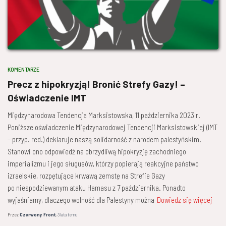
KOMENTARZE
Precz z hipokryzją! Bronić Strefy Gazy! –
Oświadczenie IMT
Międzynarodowa Tendencja Marksistowska, 11 października 2023 r.
Poniższe oświadczenie Międzynarodowej Tendencji Marksistowskiej (IMT
– przyp. red.) deklaruje naszą solidarność z narodem palestyńskim.
Stanowi ono odpowiedź na obrzydliwą hipokryzję zachodniego
imperializmu i jego sługusów, którzy popierają reakcyjne państwo
izraelskie, rozpętujące krwawą zemstę na Strefie Gazy
po niespodziewanym ataku Hamasu z 7 października. Ponadto
wyjaśniamy, dlaczego wolność dla Palestyny można
Dowiedz się więcej
Przez
Czerwony Front
,
3 lata
temu