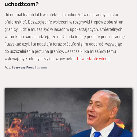
uchodźcom?
Od niemal trzech lat trwa piekło dla uchodźców na granicy polsko-
białoruskiej. Bezwzględnie wpleceni w rozgrywki trepów z obu stron
granicy, ludzie muszą żyć w lasach w upokarzających, śmiertelnych
warunkach samą nadzieją, że może uda im się przebić przez granicę
i uzyskać azyl. I tę nadzieję teraz próbuje się im odebrać, wzywając
do uszczelnienia płotu na granicy. Jeszcze kilka miesięcy temu
wylewający krokodyle łzy i piszący pełne
Dowiedz się więcej
Przez
Czerwony Front
,
2 lata
temu