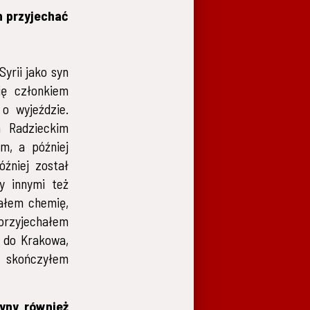
n przyjechać
yrii jako syn
ię członkiem
 o wyjeździe.
m Radzieckim
m, a później
óźniej został
y innymi też
ałem chemię,
 przyjechałem
 do Krakowa,
e skończyłem
tyny również