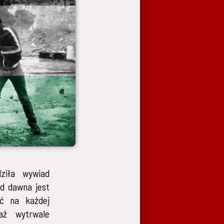
ziła wywiad
d dawna jest
ać na każdej
waż wytrwale