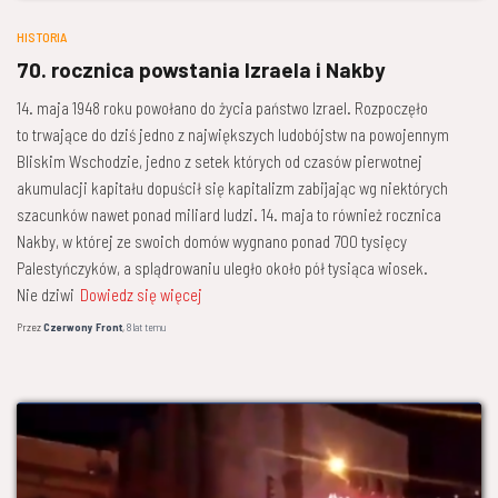
HISTORIA
70. rocznica powstania Izraela i Nakby
14. maja 1948 roku powołano do życia państwo Izrael. Rozpoczęło
to trwające do dziś jedno z największych ludobójstw na powojennym
Bliskim Wschodzie, jedno z setek których od czasów pierwotnej
akumulacji kapitału dopuścił się kapitalizm zabijając wg niektórych
szacunków nawet ponad miliard ludzi. 14. maja to również rocznica
Nakby, w której ze swoich domów wygnano ponad 700 tysięcy
Palestyńczyków, a splądrowaniu uległo około pół tysiąca wiosek.
Nie dziwi
Dowiedz się więcej
Przez
Czerwony Front
,
8 lat
temu