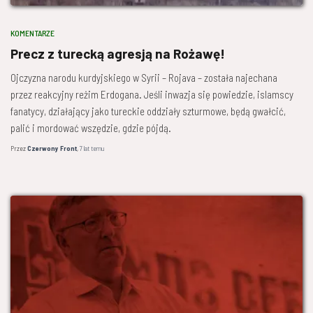
KOMENTARZE
Precz z turecką agresją na Rożawę!
Ojczyzna narodu kurdyjskiego w Syrii – Rojava – została najechana
przez reakcyjny reżim Erdogana. Jeśli inwazja się powiedzie, islamscy
fanatycy, działający jako tureckie oddziały szturmowe, będą gwałcić,
palić i mordować wszędzie, gdzie pójdą.
Przez
Czerwony Front
,
7 lat
temu