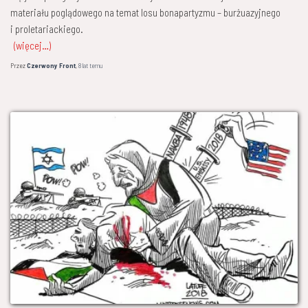
materiału poglądowego na temat losu bonapartyzmu – burżuazyjnego
i proletariackiego.
(więcej…)
Przez
Czerwony Front
,
8 lat
temu