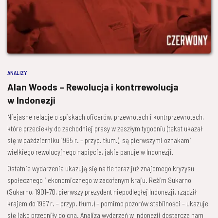
ANALIZY
Alan Woods – Rewolucja i kontrrewolucja
w Indonezji
Niejasne relacje o spiskach oficerów, przewrotach i kontrprzewrotach,
które przeciekły do zachodniej prasy w zeszłym tygodniu (tekst ukazał
się w październiku 1965 r. – przyp. tłum.), są pierwszymi oznakami
wielkiego rewolucyjnego napięcia, jakie panuje w Indonezji.
Ostatnie wydarzenia ukazują się na tle teraz już znajomego kryzysu
społecznego i ekonomicznego w zacofanym kraju. Reżim Sukarno
(Sukarno, 1901-70, pierwszy prezydent niepodległej Indonezji, rządził
krajem do 1967 r. – przyp. tłum.) – pomimo pozorów stabilności – ukazuje
się jako przegniły do cna. Analiza wydarzeń w Indonezji dostarcza nam