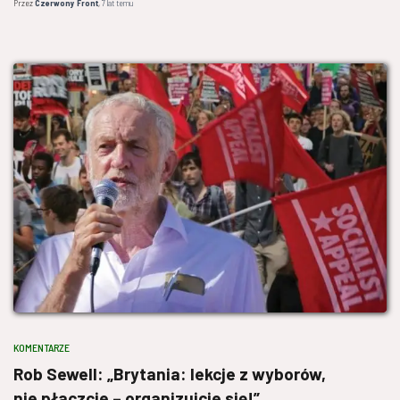
Przez
Czerwony Front
,
7 lat
temu
KOMENTARZE
Rob Sewell: „Brytania: lekcje z wyborów,
nie płaczcie – organizujcie się!”