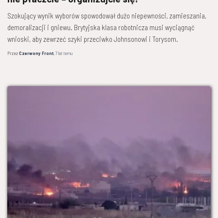
Szokujący wynik wyborów spowodował dużo niepewności, zamieszania,
demoralizacji i gniewu. Brytyjska klasa robotnicza musi wyciągnąć
wnioski, aby zewrzeć szyki przeciwko Johnsonowi i Torysom.
Przez
Czerwony Front
,
7 lat
temu