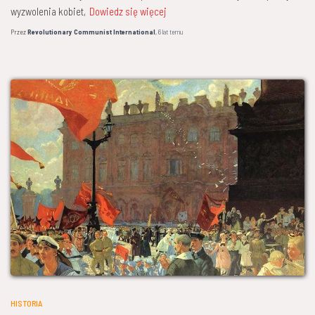
wyzwolenia kobiet,
Dowiedz się więcej
Przez
Revolutionary Communist International
,
6 lat
temu
HISTORIA