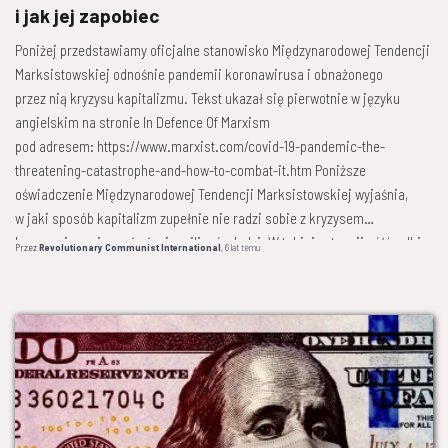
i jak jej zapobiec
Poniżej przedstawiamy oficjalne stanowisko Międzynarodowej Tendencji
Marksistowskiej odnośnie pandemii koronawirusa i obnażonego
przez nią kryzysu kapitalizmu. Tekst ukazał się pierwotnie w języku
angielskim na stronie In Defence Of Marxism
pod adresem: https://www.marxist.com/covid-19-pandemic-the-
threatening-catastrophe-and-how-to-combat-it.htm Poniższe
oświadczenie Międzynarodowej Tendencji Marksistowskiej wyjaśnia,
w jaki sposób kapitalizm zupełnie nie radzi sobie z kryzysem
koronawirusa i naraża życie milionów ludzi. W takiej sytuacji półśrodki
Przez
Revolutionary Communist International
,
6 lat
temu
i próby naprawiania systemu są daremne.
Dowiedz się więcej