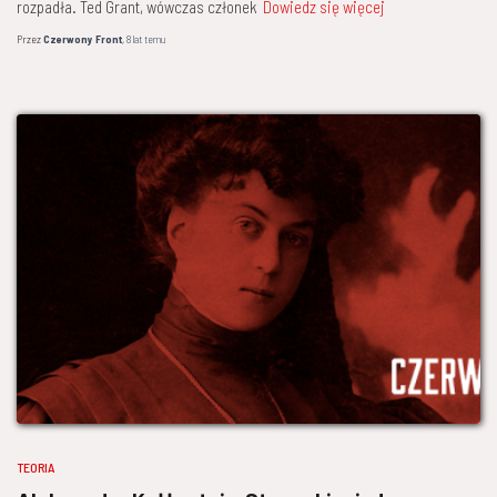
rozpadła. Ted Grant, wówczas członek
Dowiedz się więcej
Przez
Czerwony Front
,
8 lat
temu
TEORIA