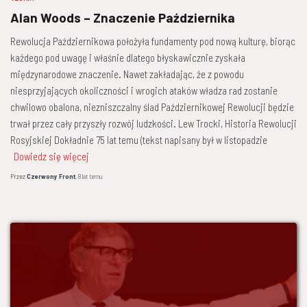
Alan Woods – Znaczenie Października
Rewolucja Październikowa położyła fundamenty pod nową kulturę, biorąc
każdego pod uwagę i właśnie dlatego błyskawicznie zyskała
międzynarodowe znaczenie. Nawet zakładając, że z powodu
niesprzyjających okoliczności i wrogich ataków władza rad zostanie
chwilowo obalona, niezniszczalny ślad Październikowej Rewolucji będzie
trwał przez cały przyszły rozwój ludzkości. Lew Trocki, Historia Rewolucji
Rosyjskiej Dokładnie 75 lat temu (tekst napisany był w listopadzie
Dowiedz się więcej
Przez
Czerwony Front
,
8 lat
temu