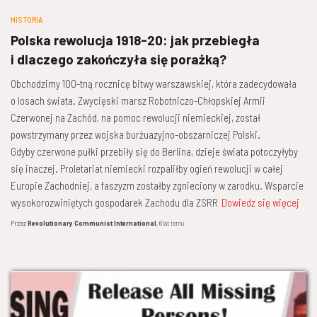
HISTORIA
Polska rewolucja 1918-20: jak przebiegła
i dlaczego zakończyła się porażką?
Obchodzimy 100-tną rocznicę bitwy warszawskiej, która zadecydowała
o losach świata. Zwycięski marsz Robotniczo-Chłopskiej Armii
Czerwonej na Zachód, na pomoc rewolucji niemieckiej, został
powstrzymany przez wojska burżuazyjno-obszarniczej Polski.
Gdyby czerwone pułki przebiły się do Berlina, dzieje świata potoczyłyby
się inaczej. Proletariat niemiecki rozpaliłby ogień rewolucji w całej
Europie Zachodniej, a faszyzm zostałby zgnieciony w zarodku. Wsparcie
wysokorozwiniętych gospodarek Zachodu dla ZSRR
Dowiedz się więcej
Przez
Revolutionary Communist International
,
6 lat
temu