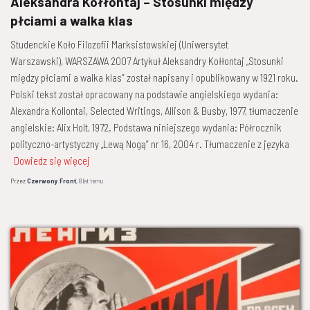
Aleksandra Kołłontaj – Stosunki między
płciami a walka klas
Studenckie Koło Filozofii Marksistowskiej (Uniwersytet
Warszawski), WARSZAWA 2007 Artykuł Aleksandry Kołłontaj „Stosunki
między płciami a walka klas” został napisany i opublikowany w 1921 roku.
Polski tekst został opracowany na podstawie angielskiego wydania:
Alexandra Kollontai, Selected Writings, Allison & Busby, 1977, tłumaczenie
angielskie: Alix Holt, 1972. Podstawa niniejszego wydania: Półrocznik
polityczno-artystyczny „Lewą Nogą” nr 16, 2004 r. Tłumaczenie z języka
Dowiedz się więcej
Przez
Czerwony Front
,
8 lat
temu