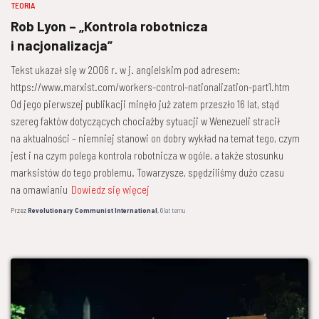
TEORIA
Rob Lyon – „Kontrola robotnicza
i nacjonalizacja”
Tekst ukazał się w 2006 r. w j. angielskim pod adresem:
https://www.marxist.com/workers-control-nationalization-part1.htm
Od jego pierwszej publikacji minęło już zatem przeszło 16 lat, stąd
szereg faktów dotyczących chociażby sytuacji w Wenezueli stracił
na aktualności – niemniej stanowi on dobry wykład na temat tego, czym
jest i na czym polega kontrola robotnicza w ogóle, a także stosunku
marksistów do tego problemu. Towarzysze, spędziliśmy dużo czasu
na omawianiu
Dowiedz się więcej
Przez
Revolutionary Communist International
,
6 lat
temu