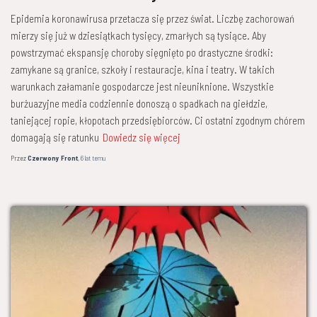
Epidemia koronawirusa przetacza się przez świat. Liczbę zachorowań
mierzy się już w dziesiątkach tysięcy, zmarłych są tysiące. Aby
powstrzymać ekspansję choroby sięgnięto po drastyczne środki:
zamykane są granice, szkoły i restauracje, kina i teatry. W takich
warunkach załamanie gospodarcze jest nieuniknione. Wszystkie
burżuazyjne media codziennie donoszą o spadkach na giełdzie,
taniejącej ropie, kłopotach przedsiębiorców. Ci ostatni zgodnym chórem
domagają się ratunku
Dowiedz się więcej
Przez
Czerwony Front
,
6 lat
temu