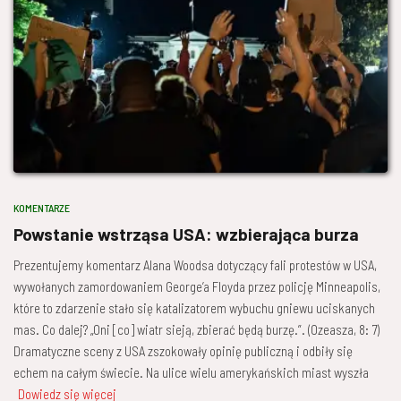
KOMENTARZE
Powstanie wstrząsa USA: wzbierająca burza
Prezentujemy komentarz Alana Woodsa dotyczący fali protestów w USA,
wywołanych zamordowaniem George’a Floyda przez policję Minneapolis,
które to zdarzenie stało się katalizatorem wybuchu gniewu uciskanych
mas. Co dalej? „Oni [co] wiatr sieją, zbierać będą burzę.”. (Ozeasza, 8: 7)
Dramatyczne sceny z USA zszokowały opinię publiczną i odbiły się
echem na całym świecie. Na ulice wielu amerykańskich miast wyszła
Dowiedz się więcej