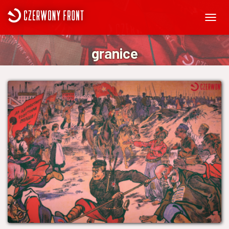
PRZEŁ
NAWIG
granice