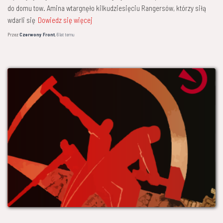
do domu tow. Amina wtargnęło kilkudziesięciu Rangersów, którzy siłą
wdarli się
Dowiedz się więcej
Przez
Czerwony Front
,
6 lat
temu