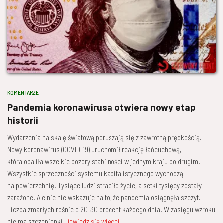
KOMENTARZE
Pandemia koronawirusa otwiera nowy etap
historii
Wydarzenia na skalę światową poruszają się z zawrotną prędkością.
Nowy koronawirus (COVID-19) uruchomił reakcję łańcuchową,
która obaliła wszelkie pozory stabilności w jednym kraju po drugim.
Wszystkie sprzeczności systemu kapitalistycznego wychodzą
na powierzchnię. Tysiące ludzi straciło życie, a setki tysięcy zostały
zarażone. Ale nic nie wskazuje na to, że pandemia osiągnęła szczyt.
Liczba zmarłych rośnie o 20-30 procent każdego dnia. W zasięgu wzroku
nie ma szczepionki
Dowiedz się więcej