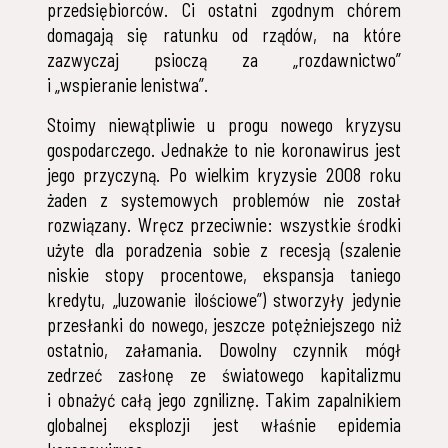
przedsiębiorców. Ci ostatni zgodnym chórem
domagają się ratunku od rządów, na które
zazwyczaj psioczą za „rozdawnictwo”
i „wspieranie lenistwa”.
Stoimy niewątpliwie u progu nowego kryzysu
gospodarczego. Jednakże to nie koronawirus jest
jego przyczyną. Po wielkim kryzysie 2008 roku
żaden z systemowych problemów nie został
rozwiązany. Wręcz przeciwnie: wszystkie środki
użyte dla poradzenia sobie z recesją (szalenie
niskie stopy procentowe, ekspansja taniego
kredytu, „luzowanie ilościowe”) stworzyły jedynie
przesłanki do nowego, jeszcze potężniejszego niż
ostatnio, załamania. Dowolny czynnik mógł
zedrzeć zasłonę ze światowego kapitalizmu
i obnażyć całą jego zgniliznę. Takim zapalnikiem
globalnej eksplozji jest właśnie epidemia