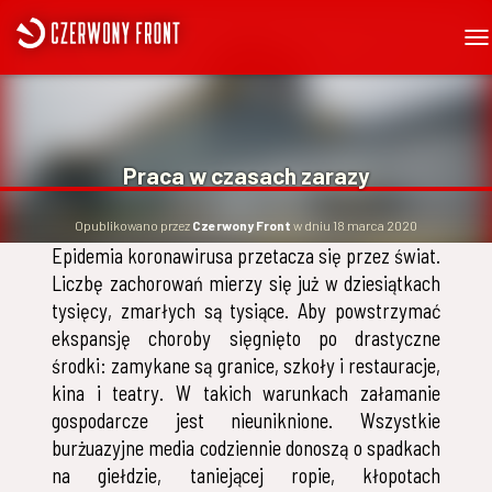
P
R
Z
E
Ł
Ą
Praca w czasach zarazy
C
Z
N
Opublikowano przez
Czerwony Front
w dniu
18 marca 2020
A
Epidemia koronawirusa przetacza się przez świat.
W
Liczbę zachorowań mierzy się już w dziesiątkach
I
G
tysięcy, zmarłych są tysiące. Aby powstrzymać
A
ekspansję choroby sięgnięto po drastyczne
C
środki: zamykane są granice, szkoły i restauracje,
J
Ę
kina i teatry. W takich warunkach załamanie
gospodarcze jest nieuniknione. Wszystkie
burżuazyjne media codziennie donoszą o spadkach
na giełdzie, taniejącej ropie, kłopotach