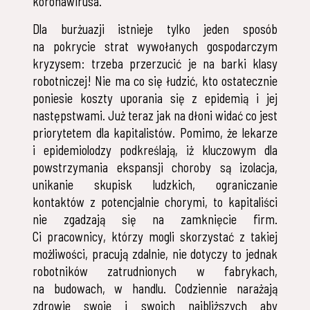
koronawirusa.
Dla burżuazji istnieje tylko jeden sposób
na pokrycie strat wywołanych gospodarczym
kryzysem: trzeba przerzucić je na barki klasy
robotniczej! Nie ma co się łudzić, kto ostatecznie
poniesie koszty uporania się z epidemią i jej
następstwami. Już teraz jak na dłoni widać co jest
priorytetem dla kapitalistów. Pomimo, że lekarze
i epidemiolodzy podkreślają, iż kluczowym dla
powstrzymania ekspansji choroby są izolacja,
unikanie skupisk ludzkich, ograniczanie
kontaktów z potencjalnie chorymi, to kapitaliści
nie zgadzają się na zamknięcie firm.
Ci pracownicy, którzy mogli skorzystać z takiej
możliwości, pracują zdalnie, nie dotyczy to jednak
robotników zatrudnionych w fabrykach,
na budowach, w handlu. Codziennie narażają
zdrowie swoje i swoich najbliższych aby