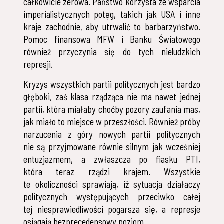
całkowicie zerowa. Państwo korzysta ze wsparcia
imperialistycznych potęg, takich jak USA i inne
kraje zachodnie, aby utrwalić to barbarzyństwo.
Pomoc finansowa MFW i Banku Światowego
również przyczynia się do tych nieludzkich
represji.
Kryzys wszystkich partii politycznych jest bardzo
głęboki, zaś klasa rządząca nie ma nawet jednej
partii, która miałaby choćby pozory zaufania mas,
jak miało to miejsce w przeszłości. Również próby
narzucenia z góry nowych partii politycznych
nie są przyjmowane równie silnym jak wcześniej
entuzjazmem, a zwłaszcza po fiasku PTI,
która teraz rządzi krajem. Wszystkie
te okoliczności sprawiają, iż sytuacja działaczy
politycznych występujących przeciwko całej
tej niesprawiedliwości pogarsza się, a represje
osiągają bezprecedensowy poziom.