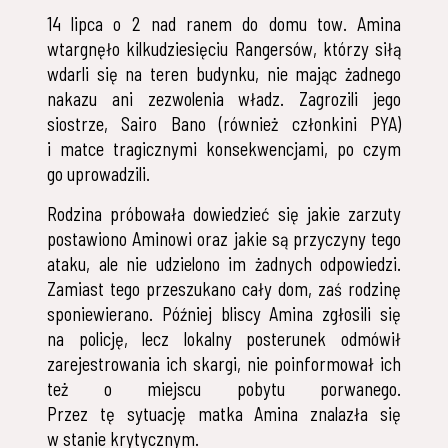
14 lipca o 2 nad ranem do domu tow. Amina
wtargnęło kilkudziesięciu Rangersów, którzy siłą
wdarli się na teren budynku, nie mając żadnego
nakazu ani zezwolenia władz. Zagrozili jego
siostrze, Sairo Bano (również członkini PYA)
i matce tragicznymi konsekwencjami, po czym
go uprowadzili.
Rodzina próbowała dowiedzieć się jakie zarzuty
postawiono Aminowi oraz jakie są przyczyny tego
ataku, ale nie udzielono im żadnych odpowiedzi.
Zamiast tego przeszukano cały dom, zaś rodzinę
sponiewierano. Później bliscy Amina zgłosili się
na policję, lecz lokalny posterunek odmówił
zarejestrowania ich skargi, nie poinformował ich
też o miejscu pobytu porwanego.
Przez tę sytuację matka Amina znalazła się
w stanie krytycznym.