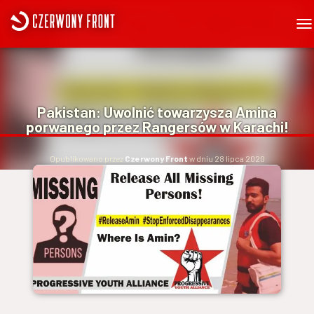
P
R
Z
E
Ł
Ą
Pakistan: Uwolnić towarzysza Amina
C
porwanego przez Rangersów w Karachi!
Z
N
A
Opublikowano przez
Czerwony Front
w dniu
28 lipca 2020
W
I
G
A
C
J
Ę