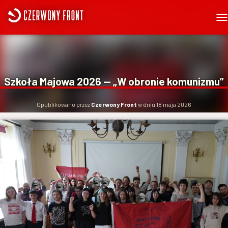
P
R
Z
E
Ł
Ą
Szkoła Majowa 2026 — „W obronie komunizmu”
C
Z
N
Opublikowano przez
Czerwony Front
w dniu
18 maja 2026
A
W
I
G
A
C
J
Ę