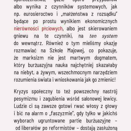
albo wynika z czynników systemowych, jak
np. eurosieroctwo i „małżeństwa z rozsądku”
będące po prostu wynikiem ekonomicznych
nierówności płciowych
, albo jest skierowaniem
gniewu na te czynniki, na
ten system
do wewnątrz. Również o tym mieliśmy okazję
rozmawiać na Szkole Majowej, co pokazuje,
że marksizm nie jest martwym dogmatem,
który burżuazyjna nauka najchętniej skazałaby
na niebyt, a żywym, wszechmocnym narzędziem
rozumienia świata i wnioskowania jak go zmienić!
Kryzys społeczny to też powszechny nastrój
pesymizmu i zagubienia wśród salonowej lewicy.
Ludzie ci są zawsze gotowi rwać włosy z głowy
i bić na alarm o „faszyzmie”, gdy tylko w jakichś
wyborach ugruntowane partie burżuazyjne –
od liberałów po reformistów – dostają zasłużoną