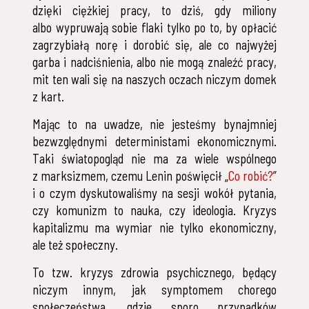
dzięki ciężkiej pracy, to dziś, gdy miliony
albo wypruwają sobie flaki tylko po to, by opłacić
zagrzybiałą norę i dorobić się, ale co najwyżej
garba i nadciśnienia, albo nie mogą znaleźć pracy,
mit ten wali się na naszych oczach niczym domek
z kart.
Mając to na uwadze, nie jesteśmy bynajmniej
bezwzględnymi deterministami ekonomicznymi.
Taki światopogląd nie ma za wiele wspólnego
z marksizmem, czemu Lenin poświęcił „
Co robić?
”
i o czym dyskutowaliśmy na sesji wokół pytania,
czy komunizm to nauka, czy ideologia. Kryzys
kapitalizmu ma wymiar nie tylko ekonomiczny,
ale też społeczny.
To tzw. kryzys zdrowia psychicznego, będący
niczym innym, jak symptomem chorego
społeczeństwa, gdzie sporo przypadków