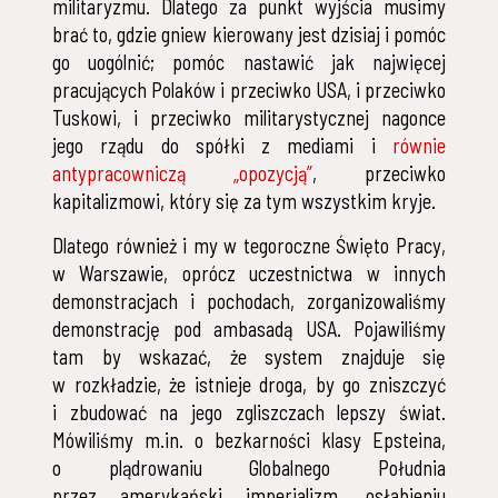
militaryzmu. Dlatego za punkt wyjścia musimy
brać to, gdzie gniew kierowany jest dzisiaj i pomóc
go uogólnić; pomóc nastawić jak najwięcej
pracujących Polaków i przeciwko USA, i przeciwko
Tuskowi, i przeciwko militarystycznej nagonce
jego rządu do spółki z mediami i
równie
antypracowniczą „opozycją”
, przeciwko
kapitalizmowi, który się za tym wszystkim kryje.
Dlatego również i my w tegoroczne Święto Pracy,
w Warszawie, oprócz uczestnictwa w innych
demonstracjach i pochodach, zorganizowaliśmy
demonstrację pod ambasadą USA. Pojawiliśmy
tam by wskazać, że system znajduje się
w rozkładzie, że istnieje droga, by go zniszczyć
i zbudować na jego zgliszczach lepszy świat.
Mówiliśmy m.in. o bezkarności klasy Epsteina,
o plądrowaniu Globalnego Południa
przez amerykański imperializm, osłabieniu