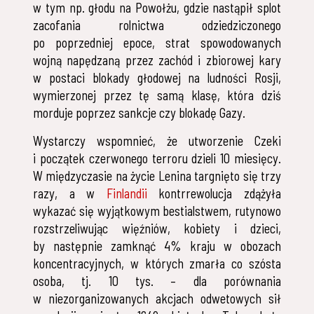
w tym np. głodu na Powołżu, gdzie nastąpił splot
zacofania rolnictwa odziedziczonego
po poprzedniej epoce, strat spowodowanych
wojną napędzaną przez zachód i zbiorowej kary
w postaci blokady głodowej na ludności Rosji,
wymierzonej przez tę samą klasę, która dziś
morduje poprzez sankcje czy blokadę Gazy.
Wystarczy wspomnieć, że utworzenie Czeki
i początek czerwonego terroru dzieli 10 miesięcy.
W międzyczasie na życie Lenina targnięto się trzy
razy, a w
Finlandii
kontrrewolucja zdążyła
wykazać się wyjątkowym bestialstwem, rutynowo
rozstrzeliwując więźniów, kobiety i dzieci,
by następnie zamknąć 4% kraju w obozach
koncentracyjnych, w których zmarła co szósta
osoba, tj. 10 tys. – dla porównania
w niezorganizowanych akcjach odwetowych sił