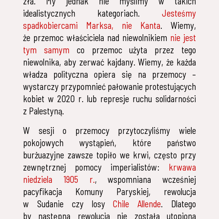
zła. My jednak nie myślimy w takich
idealistycznych kategoriach.
Jesteśmy
spadkobiercami Marksa, nie Kanta
. Wiemy,
że przemoc właściciela nad niewolnikiem
nie jest
tym samym
co przemoc użyta przez tego
niewolnika, aby zerwać kajdany. Wiemy, że każda
władza polityczna opiera się na przemocy –
wystarczy przypomnieć pałowanie protestujących
kobiet w 2020 r. lub represje ruchu solidarności
z Palestyną.
W sesji o przemocy przytoczyliśmy wiele
pokojowych wystąpień, które państwo
burżuazyjne zawsze topiło we krwi, często przy
zewnętrznej pomocy imperialistów:
krwawa
niedziela 1905 r.
, wspomniana wcześniej
pacyfikacja Komuny Paryskiej, rewolucja
w Sudanie czy losy
Chile Allende
. Dlatego
by następna rewolucja nie została utopiona