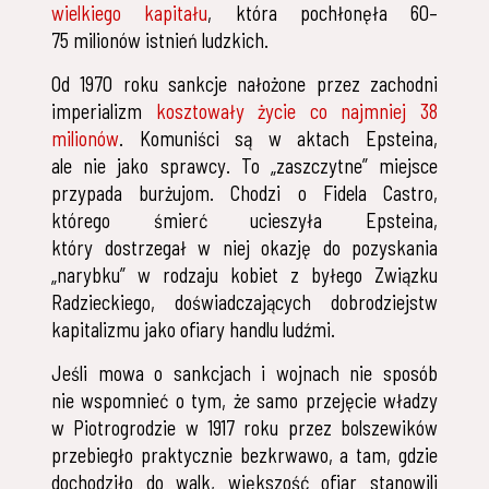
wielkiego kapitału
, która pochłonęła 60–
75 milionów istnień ludzkich.
Od 1970 roku sankcje nałożone przez zachodni
imperializm
kosztowały życie co najmniej 38
milionów
. Komuniści są w aktach Epsteina,
ale nie jako sprawcy. To „zaszczytne” miejsce
przypada burżujom. Chodzi o Fidela Castro,
którego śmierć ucieszyła Epsteina,
który dostrzegał w niej okazję do pozyskania
„narybku” w rodzaju kobiet z byłego Związku
Radzieckiego, doświadczających dobrodziejstw
kapitalizmu jako ofiary handlu ludźmi.
Jeśli mowa o sankcjach i wojnach nie sposób
nie wspomnieć o tym, że samo przejęcie władzy
w Piotrogrodzie w 1917 roku przez bolszewików
przebiegło praktycznie bezkrwawo, a tam, gdzie
dochodziło do walk, większość ofiar stanowili