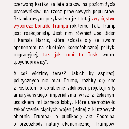
czerwoną kartkę za lata ataków na poziom życia
pracowników, na rzecz prawicowych populistów.
Sztandarowym przykładem jest tutaj
zwycięstwo
wyborcze Donalda Trumpa
rok temu. Tak, Trump
jest reakcjonistą. Jest nim również Joe Biden
i Kamala Harris, która ścigała się ze swoim
oponentem na obietnice ksenofobicznej polityki
migracyjnej,
tak jak robi to Tusk
wobec
„psychoprawicy”.
A cóż widzimy teraz? Jakich by aspiracji
politycznych nie miał Trump, rozbiły się one
z łoskotem o osłabienie zdolności projekcji siły
amerykańskiego imperializmu wraz z żelaznym
uściskiem militarnego lobby, które uniemożliwiło
zakończenie ciągłych wojen (jednej z kluczowych
obietnic Trumpa), o publikację akt Epsteina,
o przeszkody natury ekonomicznej. Trumpowi