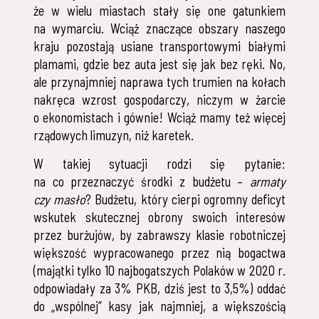
że w wielu miastach stały się one gatunkiem
na wymarciu. Wciąż znaczące obszary naszego
kraju pozostają usiane transportowymi białymi
plamami, gdzie bez auta jest się jak bez ręki. No,
ale przynajmniej naprawa tych trumien na kołach
nakręca wzrost gospodarczy, niczym w żarcie
o ekonomistach i gównie! Wciąż mamy też więcej
rządowych limuzyn, niż karetek.
W takiej sytuacji rodzi się pytanie:
na co przeznaczyć środki z budżetu –
armaty
czy masło
? Budżetu, który cierpi ogromny deficyt
wskutek skutecznej obrony swoich interesów
przez burżujów, by zabrawszy klasie robotniczej
większość wypracowanego przez nią bogactwa
(majątki tylko 10 najbogatszych Polaków w 2020 r.
odpowiadały za 3% PKB, dziś jest to 3,5%) oddać
do „wspólnej” kasy jak najmniej, a większością