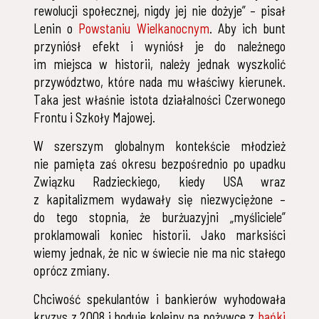
rewolucji społecznej, nigdy jej nie dożyje” – pisał
Lenin o
Powstaniu Wielkanocnym
. Aby ich bunt
przyniósł efekt i wyniósł je do należnego
im miejsca w historii, należy jednak wyszkolić
przywództwo, które nada mu właściwy kierunek.
Taka jest właśnie istota działalności Czerwonego
Frontu i Szkoły Majowej.
W szerszym globalnym kontekście młodzież
nie pamięta zaś okresu bezpośrednio po upadku
Związku Radzieckiego, kiedy USA wraz
z kapitalizmem wydawały się niezwyciężone –
do tego stopnia, że burżuazyjni „myśliciele”
proklamowali koniec historii. Jako marksiści
wiemy jednak, że nic w świecie nie ma nic stałego
oprócz zmiany.
Chciwość spekulantów i bankierów wyhodowała
kryzys z 2008 i hoduje kolejny na pożywce z
bańki