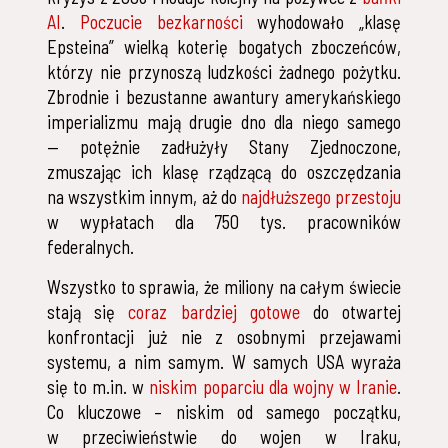
AI
.
Poczucie bezkarności
wyhodowało „klasę
Epsteina” wielką koterię bogatych zboczeńców,
którzy nie przynoszą ludzkości żadnego pożytku.
Zbrodnie i bezustanne awantury amerykańskiego
imperializmu mają drugie dno dla niego samego
— potężnie zadłużyły Stany Zjednoczone,
zmuszając ich klasę rządzącą do oszczędzania
na wszystkim innym, aż do
najdłuższego przestoju
w wypłatach dla 750 tys. pracowników
federalnych.
Wszystko to sprawia, że miliony na całym świecie
stają się
coraz bardziej gotowe
do otwartej
konfrontacji już nie z osobnymi przejawami
systemu, a nim samym. W samych USA wyraża
się to m.in. w
niskim poparciu dla wojny w Iranie
.
Co kluczowe – niskim od samego początku,
w przeciwieństwie do wojen w Iraku,