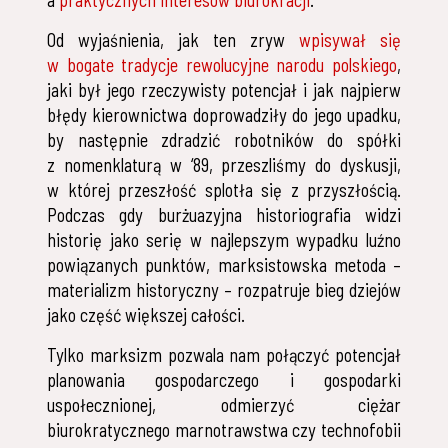
a
praktycznych interesów biurokracji
.
Od wyjaśnienia, jak ten zryw
wpisywał się
w bogate tradycje rewolucyjne narodu polskiego
,
jaki był jego rzeczywisty potencjał i jak najpierw
błędy kierownictwa doprowadziły do jego upadku,
by następnie zdradzić robotników do spółki
z nomenklaturą w ‘89, przeszliśmy do dyskusji,
w której przeszłość splotła się z przyszłością.
Podczas gdy burżuazyjna historiografia widzi
historię jako serię w najlepszym wypadku luźno
powiązanych punktów, marksistowska metoda –
materializm historyczny – rozpatruje bieg dziejów
jako część większej całości.
Tylko marksizm pozwala nam połączyć potencjał
planowania gospodarczego i gospodarki
uspołecznionej, odmierzyć ciężar
biurokratycznego marnotrawstwa czy technofobii