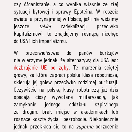
czy Afganistanie, a co wynika właśnie ze złej
sytuacji bytowej i sprawy Epsteina. W reszcie
świata, a przynajmniej w Polsce, jeśli nie widzimy
jeszcze
takiej
radykalizacji przeciwko
kapitalizmowi, to znajdujemy rosnącą niechęć
do USA i ich imperializmu.
W przeciwieństwie do panów burżujów
nie wierzymy jednak, że alternatywą dla USA jest
dozbrajanie UE po zęby
. Te marzenia ściętej
głowy, za które zapłaci polska klasa robotnicza,
skierują jej gniew przeciwko rodzimej burżuazji.
Oczywiście na polską klasę robotniczą już dziś
spadają ciosy wywołane militaryzacją, jak
zamykanie jednego oddziału szpitalnego
za drugim, brak miejsc w akademikach lub
rosnące koszty życia i bezrobocie. Niekoniecznie
jednak przekłada się to na
zupełne
odrzucenie