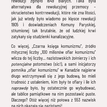
rewolucji zginęło 1649 białych. Taka była
alternatywa dla rewolucyjnej przemocy –
okrucieństwo kontrrewolucji, które nie zna litości,
jak już wtedy było wiadomo po klęsce rewolucji
1905 i doświadczeniach Komuny Paryskiej,
stłumionej tak brutalnie, że od ludzkiej krwi
zatykały się studzienki kanalizacyjne.
Co więcej, „Czarna księga komunizmu”, źródło
mitycznej liczby „100 milionów ofiar komunizmu”
wlicza do tej liczby… nazistowskich żołnierzy i ich
potencjalne
potomstwo (sic!), a sami inicjatorzy
pomnika „ofiar komunizmu” w Kanadzie najpierw
długo wstrzymywali się z jego budową, bo mieli
trudność z ustaleniem, kim były te ofiary i ile ich
naprawdę
było, by ostatecznie go wybudować,
ale tablice pamiątkowe na nim pozostawić puste.
Dlaczego? Otóż więcej niż połowa z 553 nazwisk
na nich okazała się nazistami!