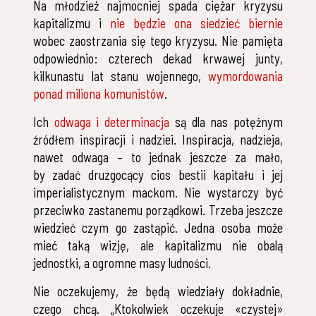
Na młodzież najmocniej spada ciężar kryzysu
kapitalizmu i
nie będzie ona siedzieć biernie
wobec zaostrzania się tego kryzysu. Nie pamięta
odpowiednio: czterech dekad krwawej junty,
kilkunastu lat stanu wojennego,
wymordowania
ponad miliona komunistów
.
Ich
odwaga i determinacja
są dla nas potężnym
źródłem inspiracji i nadziei. Inspiracja, nadzieja,
nawet odwaga – to jednak jeszcze za mało,
by zadać druzgocący cios bestii kapitału i jej
imperialistycznym mackom. Nie wystarczy być
przeciwko zastanemu porządkowi. Trzeba jeszcze
wiedzieć czym go zastąpić. Jedna osoba może
mieć taką wizję, ale kapitalizmu nie obalą
jednostki, a ogromne masy ludności.
Nie oczekujemy, że będą wiedziały dokładnie,
czego chcą. „Ktokolwiek oczekuje «czystej»