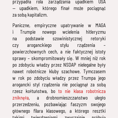
przypadła rola zarządzania upadkiem USA
— upadkiem, którego finał może pociągnąć
za sobą kapitalizm.
Paniczne, empiryczne upatrywanie w MAGA
i Trumpie nowego wcielenia hitleryzmu
na podstawie szowinistycznej retoryki
czy aroganckiego stylu rządzenia –
powierzchownych cech, a nie faktycznej istoty
sprawy – skompromitowały się. W mniej niż rok
po zdobyciu władzy przez NSDAP nielegalne były
nawet robotnicze kluby szachowe. Tymczasem
w rok po zdobyciu władzy przez Trumpa jego
arogancki styl rządzenia nie pociągnął za sobą
rzesz kołtuństwa, bo
to nie klasa robotnicza
zniknęła
, a drobnomieszczaństwo uległo
przerzedzeniu, pozbawiając faszyzm swojego
głównego filara klasowego, a którego resztki
takimi twierdzeniami zwyczajnie próbują