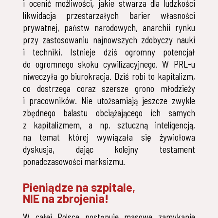
i ocenić możliwości, jakie stwarza dla ludzkości
likwidacja przestarzałych barier własności
prywatnej, państw narodowych, anarchii rynku
przy zastosowaniu najnowszych zdobyczy nauki
i techniki. Istnieje dziś ogromny potencjał
do ogromnego skoku cywilizacyjnego. W PRL-u
niweczyła go biurokracja. Dziś robi to kapitalizm,
co dostrzega coraz szersze grono młodzieży
i pracowników. Nie utożsamiają jeszcze zwykle
zbędnego balastu obciążającego ich samych
z kapitalizmem, a np. sztuczną inteligencją,
na temat której wywiązała się żywiołowa
dyskusja, dając kolejny testament
ponadczasowości marksizmu.
Pieniądze na szpitale,
NIE na zbrojenia!
W całej Polsce postępuje masowe zamykanie