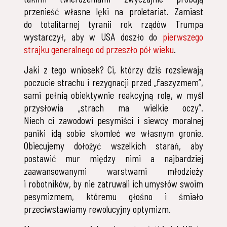
przenieść własne lęki na proletariat. Zamiast
do totalitarnej tyranii rok rządów Trumpa
wystarczył, aby w USA doszło do
pierwszego
strajku generalnego od przeszło pół wieku
.
Jaki z tego wniosek? Ci, którzy dziś rozsiewają
poczucie strachu i rezygnacji przed „faszyzmem”,
sami pełnią obiektywnie reakcyjną rolę, w myśl
przysłowia „strach ma wielkie oczy”.
Niech ci zawodowi pesymiści i siewcy moralnej
paniki idą sobie skomleć we własnym gronie.
Obiecujemy dołożyć wszelkich starań, aby
postawić mur między nimi a najbardziej
zaawansowanymi warstwami młodzieży
i robotników, by nie zatruwali ich umysłów swoim
pesymizmem, któremu głośno i śmiało
przeciwstawiamy rewolucyjny optymizm.