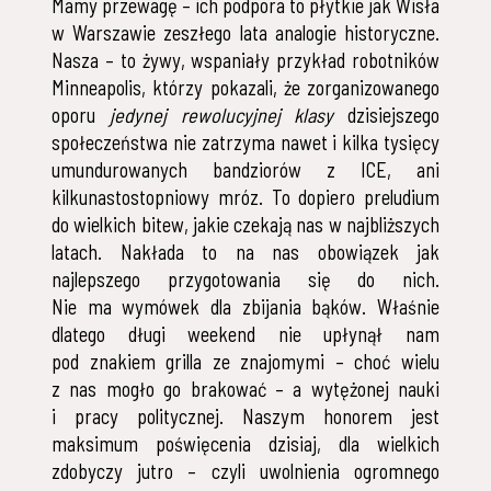
Mamy przewagę – ich podpora to płytkie jak Wisła
w Warszawie zeszłego lata analogie historyczne.
Nasza – to żywy, wspaniały przykład robotników
Minneapolis, którzy pokazali, że zorganizowanego
oporu
jedynej rewolucyjnej klasy
dzisiejszego
społeczeństwa nie zatrzyma nawet i kilka tysięcy
umundurowanych bandziorów z ICE, ani
kilkunastostopniowy mróz. To dopiero preludium
do wielkich bitew, jakie czekają nas w najbliższych
latach. Nakłada to na nas obowiązek jak
najlepszego przygotowania się do nich.
Nie ma wymówek dla zbijania bąków. Właśnie
dlatego długi weekend nie upłynął nam
pod znakiem grilla ze znajomymi – choć wielu
z nas mogło go brakować – a wytężonej nauki
i pracy politycznej. Naszym honorem jest
maksimum poświęcenia dzisiaj, dla wielkich
zdobyczy jutro – czyli uwolnienia ogromnego