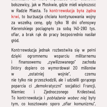
bolszewicy, jak w Moskwie, gdzie mieli większość
w Radzie Miasta. To
kontrrewolucja była żądna
krwi
, to burżuazja chciała kontynuowania wojny
za wszelką cenę, gdy tylko 18 dni ofensywy
Kiereńskiego pociągnęło za sobą 140-280 tys.
ofiar, a brak rąk do pracy bezpośrednio nasilał
głód.
Kontrrewolucja jednak rozbestwiła się w pełni
dzięki ogromnemu wsparciu militarnemu
i finansowemu „cywilizowanego” zachodu
(który dopiero co wymordował 20 milionów
w „ostatniej wojnie”, czemu
nie tylko nie przeszkodzili, ale i udzielili gorącego
poparcia ci „demokratyczni” socjaliści Francji,
Niemiec i Zjednoczonego Królestwa).
To kontrrewolucja i
pobłażanie wobec niej
były
tym, co kosztowało sporo „ofiar komunizmu”,