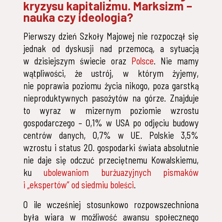
kryzysu kapitalizmu. Marksizm –
nauka czy ideologia?
Pierwszy dzień Szkoły Majowej nie rozpoczął się
jednak od dyskusji nad przemocą, a sytuacją
w dzisiejszym świecie oraz
Polsce
. Nie mamy
wątpliwości, że ustrój, w którym żyjemy,
nie poprawia poziomu życia nikogo, poza garstką
nieproduktywnych pasożytów na górze. Znajduje
to wyraz w mizernym poziomie wzrostu
gospodarczego – 0,1% w USA po odjęciu budowy
centrów danych, 0,7% w UE. Polskie 3,5%
wzrostu i status 20. gospodarki świata absolutnie
nie daje się odczuć przeciętnemu Kowalskiemu,
ku
ubolewaniom burżuazyjnych pismaków
i „ekspertów” od siedmiu boleści
.
O ile wcześniej stosunkowo rozpowszechniona
była wiara w możliwość awansu społecznego