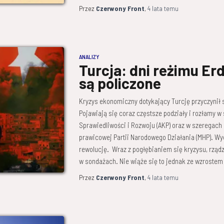
Przez
Czerwony Front
,
4 lata
temu
ANALIZY
Turcja: dni reżimu Er
są policzone
Kryzys ekonomiczny dotykający Turcję przyczynił s
Pojawiają się coraz częstsze podziały i rozłamy w
Sprawiedliwości i Rozwoju (AKP) oraz w szeregach
prawicowej Partii Narodowego Działania (MHP). Wy
rewolucję. Wraz z pogłębianiem się kryzysu, rząd
w sondażach. Nie wiąże się to jednak ze wzrostem
Przez
Czerwony Front
,
4 lata
temu