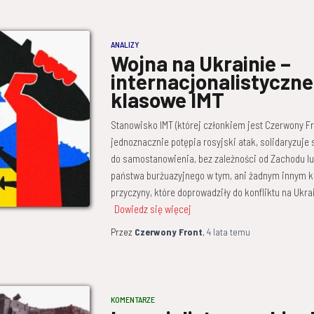
ANALIZY
Wojna na Ukrainie –
internacjonalistyczn
klasowe IMT
Stanowisko IMT (której członkiem jest Czerwony Fr
jednoznacznie potępia rosyjski atak, solidaryzuje s
do samostanowienia, bez zależności od Zachodu lu
państwa burżuazyjnego w tym, ani żadnym innym ko
przyczyny, które doprowadziły do konfliktu na Ukrai
Dowiedz się więcej
Przez
Czerwony Front
,
4 lata
temu
KOMENTARZE