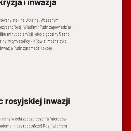
ryzja i inwazja
masowany atak na Ukrainę. Wczesnym
ezydent Rosji Władimir Putin zapowiedział
lku minut od emisji, około godziny 5 rano
iny, w tym stolicy – Kijowie, można było
inwazję Putin zgromadził około
rosyjskiej inwazji
rainę w celu zabezpieczenia interesów
wiadomej klasy robotniczej Rosji widmem