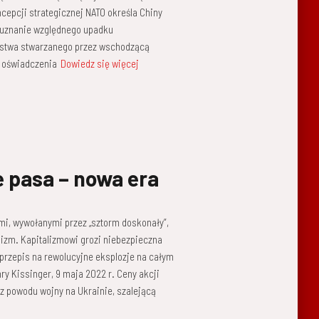
epcji strategicznej NATO określa Chiny
e uznanie względnego upadku
ństwa stwarzanego przez wschodzącą
e oświadczenia
Dowiedz się więcej
e pasa – nowa era
mi, wywołanymi przez „sztorm doskonały”,
nizm. Kapitalizmowi grozi niebezpieczna
 przepis na rewolucyjne eksplozje na całym
ry Kissinger, 9 maja 2022 r. Ceny akcji
 z powodu wojny na Ukrainie, szalejącą