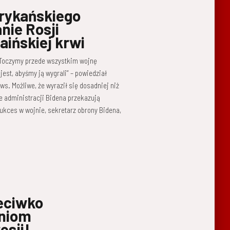
rykańskiego
nie Rosji
raińskiej krwi
, Toczymy przede wszystkim wojnę
jest, abyśmy ją wygrali” – powiedział
s. Możliwe, że wyraził się dosadniej niż
le administracji Bidena przekazują
sukces w wojnie, sekretarz obrony Bidena,
zeciwko
eniom
esji!