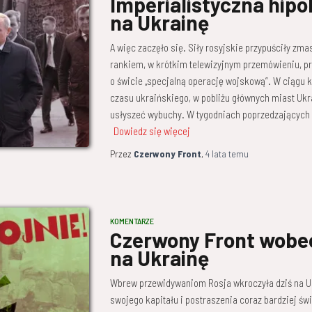
Imperialistyczna hipok
na Ukrainę
A więc zaczęło się. Siły rosyjskie przypuściły z
rankiem, w krótkim telewizyjnym przemówieniu, pr
o świcie „specjalną operację wojskową”. W ciągu ki
czasu ukraińskiego, w pobliżu głównych miast Ukra
usłyszeć wybuchy. W tygodniach poprzedzających 
Dowiedz się więcej
Przez
Czerwony Front
,
4 lata
temu
KOMENTARZE
Czerwony Front wobec 
na Ukrainę
Wbrew przewidywaniom Rosja wkroczyła dziś na Uk
swojego kapitału i postraszenia coraz bardziej ś