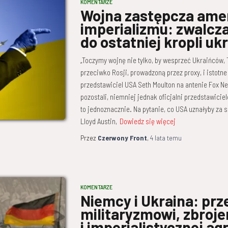
KOMENTARZE
Wojna zastępcza ame
imperializmu: zwalcza
do ostatniej kropli uk
„Toczymy wojnę nie tylko, by wesprzeć Ukraińców
przeciwko Rosji, prowadzoną przez proxy, i istotne 
przedstawiciel USA Seth Moulton na antenie Fox New
pozostali, niemniej jednak oficjalni przedstawicie
to jednoznacznie. Na pytanie, co USA uznałyby za 
Lloyd Austin,
Dowiedz się więcej
Przez
Czerwony Front
,
4 lata
temu
KOMENTARZE
Niemcy i Ukraina: pr
militaryzmowi, zbroj
i imperialistycznej agr