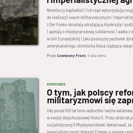
Niemieccy kapitaliści i ich rząd wykorzystują ros
do realizacji swych militarystycznych i imperiali
z Der Funke obnażają odrażającą hipokryzję i podż
i apelują o międzynarodową solidarność i walkę z 
w Unii Europejskiej i jako posłuszny pachołek dz
amerykańskiego, niemiecka klasa rządząca odegr
Przez
Czerwony Front
,
4 lata
temu
KOMENTARZE
O tym, jak polscy refo
militaryzmowi się zap
Gdy ponad 100 lat temu wybuchła I wojna światowa,
w swojej dotychczasowej historii. Przez wiele lat 
socjalistycznej II Międzynarodówki deklarowali, że
imperialistycznymi blokami Ententy a państw cent