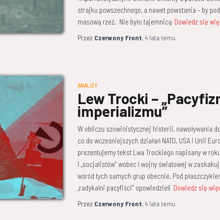
strajku powszechnego, a nawet powstania – by pod
masową rzeź. Nie było tajemnicą
Dowiedz się wię
Przez
Czerwony Front
,
4 lata
temu
ANALIZY
Lew Trocki – „Pacyfiz
imperializmu”
W obliczu szowinistycznej histerii, nawoływania do
co do wcześniejszych działań NATO, USA i Unii Eur
prezentujemy tekst Lwa Trockiego napisany w rok
i „socjalistów” wobec I wojny światowej w zaskaku
wśród tych samych grup obecnie. Pod płaszczykiem
„radykalni pacyfiści” opowiedzieli
Dowiedz się wię
Przez
Czerwony Front
,
4 lata
temu