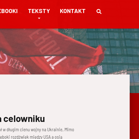
EBOOKI
TEKSTY
KONTAKT
a celowniku
ł w długim cienu wojny na Ukrainie. Mimo
głęboki rozdźwięk między USA a osią