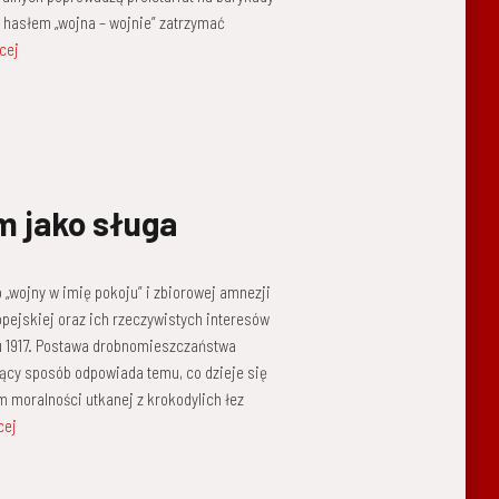
 hasłem „wojna – wojnie” zatrzymać
cej
m jako sługa
 „wojny w imię pokoju” i zbiorowej amnezji
opejskiej oraz ich rzeczywistych interesów
u 1917. Postawa drobnomieszczaństwa
jący sposób odpowiada temu, co dzieje się
 moralności utkanej z krokodylich łez
cej