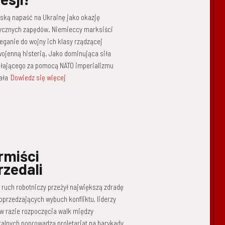
yjską napaść na Ukrainę jako okazję
stycznych zapędów. Niemieccy marksiści
eganie do wojny ich klasy rządzącej
wojenną histerią. Jako dominująca siła
iałającego za pomocą NATO imperializmu
ała
Dowiedz się więcej
rmiści
rzedali
 ruch robotniczy przeżył największą zdradę
poprzedzających wybuch konfliktu, liderzy
 w razie rozpoczęcia walk między
ralnych poprowadzą proletariat na barykady