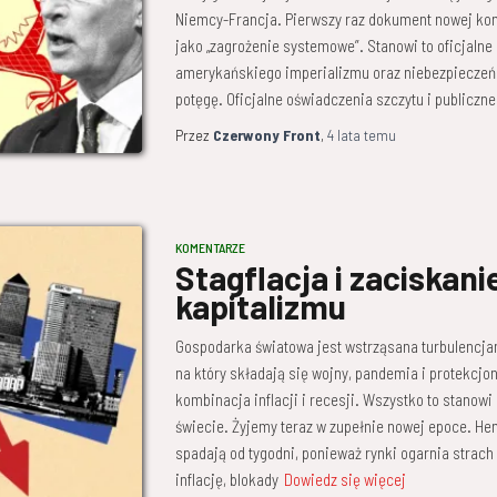
Niemcy-Francja. Pierwszy raz dokument nowej konc
jako „zagrożenie systemowe”. Stanowi to oficjaln
amerykańskiego imperializmu oraz niebezpiecze
potęgę. Oficjalne oświadczenia szczytu i publiczn
Przez
Czerwony Front
,
4 lata
temu
KOMENTARZE
Stagflacja i zaciskani
kapitalizmu
Gospodarka światowa jest wstrząsana turbulencja
na który składają się wojny, pandemia i protekcjo
kombinacja inflacji i recesji. Wszystko to stanowi
świecie. Żyjemy teraz w zupełnie nowej epoce. Hen
spadają od tygodni, ponieważ rynki ogarnia strach
inflację, blokady
Dowiedz się więcej