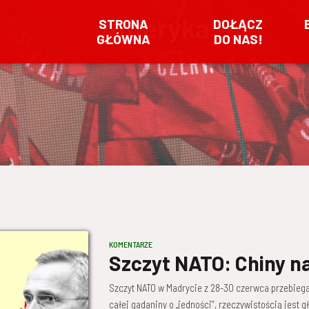
Ameryka
STRONA
DOŁĄCZ
GŁÓWNA
DO NAS!
KOMENTARZE
Szczyt NATO: Chiny n
Szczyt NATO w Madrycie z 28-30 czerwca przebiega
całej gadaniny o „jedności”, rzeczywistością jest 