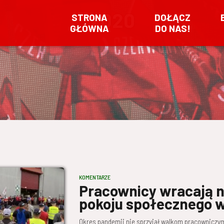
2020
STRONA
DOŁĄCZ
GŁÓWNA
DO NAS!
KOMENTARZE
Pracownicy wracają na
pokoju społecznego w
Okres pandemii nie sprzyjał walkom pracowniczy