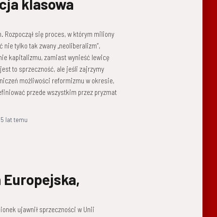
cja klasowa
m. Rozpoczął się proces, w którym miliony
nie tylko tak zwany „neoliberalizm”,
nie kapitalizmu, zamiast wynieść lewicę
est to sprzeczność, ale jeśli zajrzymy
niczeń możliwości reformizmu w okresie,
efiniować przede wszystkim przez pryzmat
,
5 lat
temu
 Europejska,
ionek ujawnił sprzeczności w Unii