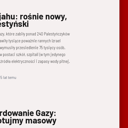
ahu: rośnie nowy,
estyński
zy, które zabiły ponad 240 Palestyńczyków
tawiły tysiące poważnie rannych Izrael
wymusiły przesiedlenie 75 tysięcy osób.
 postaci szkół, szpitali (w tym jedynego
źródła elektryczności i zapasy wody pitnej.
,
5 lat
temu
rdowanie Gazy:
ygotujmy masowy