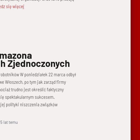
dz się więcej
Amazona
ch Zjednoczonych
 robotników W poniedziałek 22 marca odbył
e Włoszech, po tym jak zarząd firmy
ociaż trudno jest określić faktyczny
 się spektakularnym sukcesem.
jej polityki niszczenia związków
,
5 lat
temu