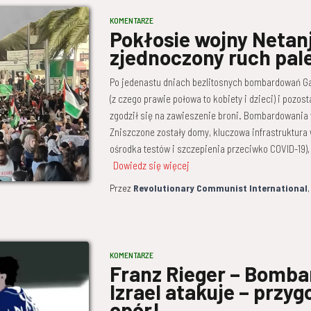
KOMENTARZE
Pokłosie wojny Netanj
zjednoczony ruch pal
Po jedenastu dniach bezlitosnych bombardowań Ga
(z czego prawie połowa to kobiety i dzieci) i pozos
zgodził się na zawieszenie broni. Bombardowania 
Zniszczone zostały domy, kluczowa infrastruktura w
ośrodka testów i szczepienia przeciwko COVID-19), 
Dowiedz się więcej
Przez
Revolutionary Communist International
KOMENTARZE
Franz Rieger – Bomba
Izrael atakuje – prz
opór!