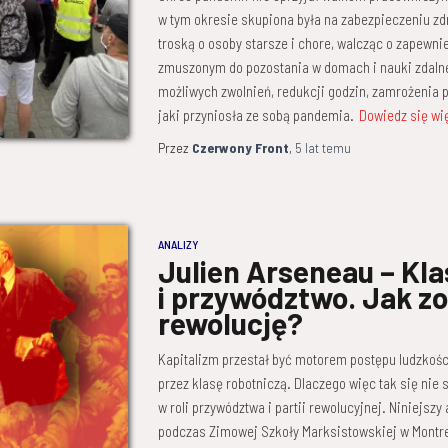
w tym okresie skupiona była na zabezpieczeniu zdr
troską o osoby starsze i chore, walcząc o zapewnie
zmuszonym do pozostania w domach i nauki zdaln
możliwych zwolnień, redukcji godzin, zamrożenia 
jaki przyniosła ze sobą pandemia.
Dowiedz się wi
Przez
Czerwony Front
,
5 lat
temu
ANALIZY
Julien Arseneau – Kla
i przywództwo. Jak z
rewolucję?
Kapitalizm przestał być motorem postępu ludzkośc
przez klasę robotniczą. Dlaczego więc tak się nie s
w roli przywództwa i partii rewolucyjnej. Niniejsz
podczas Zimowej Szkoły Marksistowskiej w Montrea