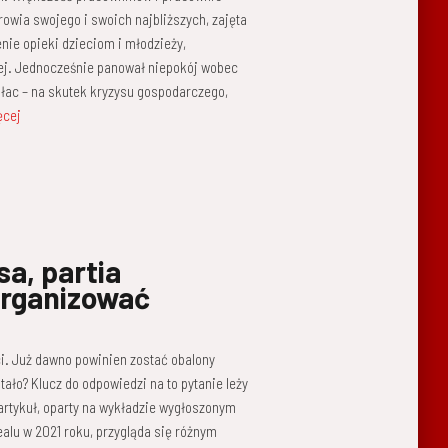
owia swojego i swoich najbliższych, zajęta
nie opieki dzieciom i młodzieży,
ej. Jednocześnie panował niepokój wobec
płac – na skutek kryzysu gospodarczego,
ęcej
sa, partia
organizować
i. Już dawno powinien zostać obalony
tało? Klucz do odpowiedzi na to pytanie leży
y artykuł, oparty na wykładzie wygłoszonym
lu w 2021 roku, przygląda się różnym