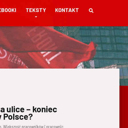
EBOOKI
TEKSTY
KONTAKT
 ulice – koniec
 Polsce?
m. Większość pracowników i pracownic