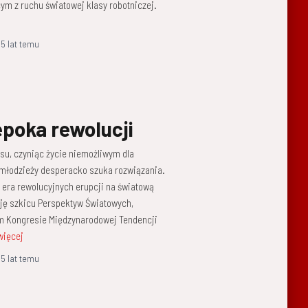
ym z ruchu światowej klasy robotniczej.
,
5 lat
temu
poka rewolucji
ysu, czyniąc życie niemożliwym dla
i młodzieży desperacko szuka rozwiązania.
 era rewolucyjnych erupcji na światową
sję szkicu Perspektyw Światowych,
m Kongresie Międzynarodowej Tendencji
więcej
,
5 lat
temu