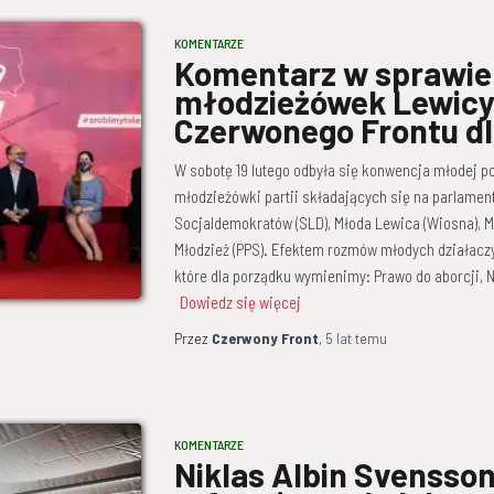
KOMENTARZE
Komentarz w sprawie
młodzieżówek Lewicy
Czerwonego Frontu dl
W sobotę 19 lutego odbyła się konwencja młodej pol
młodzieżówki partii składających się na parlamen
Socjaldemokratów (SLD), Młoda Lewica (Wiosna), 
Młodzież (PPS). Efektem rozmów młodych działaczy
które dla porządku wymienimy: Prawo do aborcji, N
Dowiedz się więcej
Przez
Czerwony Front
,
5 lat
temu
KOMENTARZE
Niklas Albin Svensson