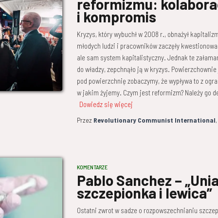
reformizmu: kolabora
i kompromis
Kryzys, który wybuchł w 2008 r., obnażył kapitaliz
młodych ludzi i pracowników zaczęły kwestionować 
ale sam system kapitalistyczny. Jednak te załama
do władzy, zepchnąło ją w kryzys. Powierzchownie j
pod powierzchnię zobaczymy, że wypływa to z ogra
w jakim żyjemy. Czym jest reformizm? Należy go d
Dowiedz się więcej
Przez
Revolutionary Communist International
KOMENTARZE
Pablo Sanchez – „Unia
szczepionka i lewica”
Ostatni zwrot w sadze o rozpowszechnianiu szczep