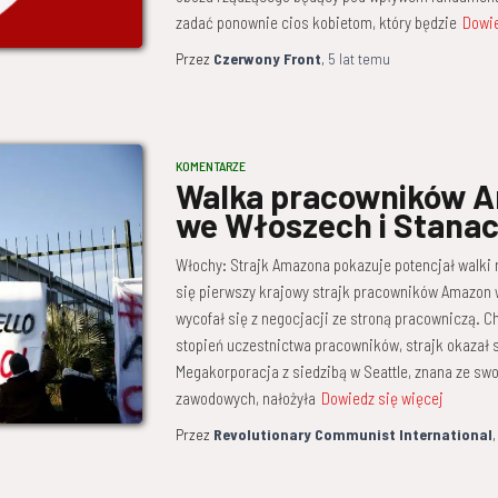
zadać ponownie cios kobietom, który będzie
Dowie
Przez
Czerwony Front
,
5 lat
temu
KOMENTARZE
Walka pracowników 
we Włoszech i Stana
Włochy: Strajk Amazona pokazuje potencjał walki
się pierwszy krajowy strajk pracowników Amazon w
wycofał się z negocjacji ze stroną pracowniczą. Ch
stopień uczestnictwa pracowników, strajk okazał
Megakorporacja z siedzibą w Seattle, znana ze swo
zawodowych, nałożyła
Dowiedz się więcej
Przez
Revolutionary Communist International