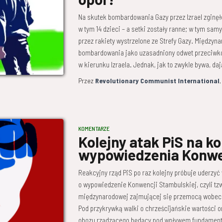
Na skutek bombardowania Gazy przez Izrael zginęł
w tym 14 dzieci – a setki zostały ranne; w tym sam
przez rakiety wystrzelone ze Strefy Gazy. Międzyn
bombardowania jako uzasadniony odwet przeciwko 
w kierunku Izraela. Jednak, jak to zwykle bywa, da
Przez
Revolutionary Communist International
KOMENTARZE
Kolejny atak PiS na ko
wypowiedzenia Konwe
Reakcyjny rząd PiS po raz kolejny próbuje uderzyć
o wypowiedzenie Konwencji Stambulskiej, czyli t
międzynarodowej zajmującej się przemocą wobec
Pod przykrywką walki o chrześcijańskie wartości or
obozu rządzącego będący pod wpływem fundamental