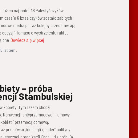
o już co najmniej 48 Palestyńczyków –
ym czasie 6 Izraelczyków zostało zabitych
arodowe media po raz kolejny przedstawiają
decyzji Hamasu o wystrzeleniu rakiet
ją one
Dowiedz się więcej
,
5 lat
temu
biety – próba
ncji Stambulskiej
 w kobiety. Tym razem chodzi
zw. Konwencji antyprzemocowej – umowy
 kobiet i przemocą domową.
az przeciwko „ideologii gender” politycy
istycznej organizacji Ordo Iuris próbują