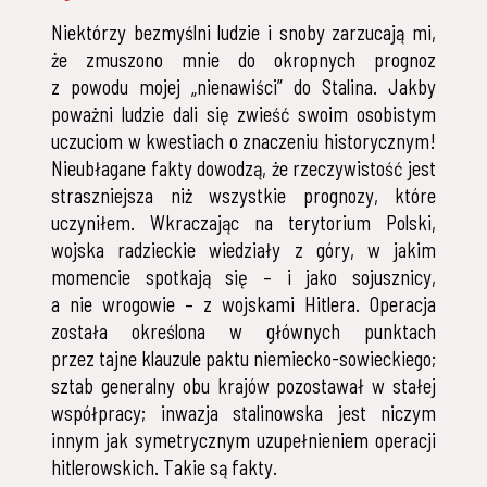
Niektórzy bezmyślni ludzie i snoby zarzucają mi,
że zmuszono mnie do okropnych prognoz
z powodu mojej „nienawiści” do Stalina. Jakby
poważni ludzie dali się zwieść swoim osobistym
uczuciom w kwestiach o znaczeniu historycznym!
Nieubłagane fakty dowodzą, że rzeczywistość jest
straszniejsza niż wszystkie prognozy, które
uczyniłem. Wkraczając na terytorium Polski,
wojska radzieckie wiedziały z góry, w jakim
momencie spotkają się – i jako sojusznicy,
a nie wrogowie – z wojskami Hitlera. Operacja
została określona w głównych punktach
przez tajne klauzule paktu niemiecko-sowieckiego;
sztab generalny obu krajów pozostawał w stałej
współpracy; inwazja stalinowska jest niczym
innym jak symetrycznym uzupełnieniem operacji
hitlerowskich. Takie są fakty.