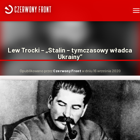
P
R
Z
E
Ł
Ą
Lew Trocki – „Stalin – tymczasowy władca
C
Ukrainy”
Z
N
A
Opublikowano przez
Czerwony Front
w dniu
16 września 2020
W
I
G
A
C
J
Ę