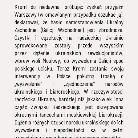
Kreml do niedawna, próbując zyskać przyjaźń
Warszawy (w omawianym przypadku oszukać ją),
deklarował, że hasło samostanowienia Ukrainy
Zachodniej (Galicji Wschodniej) jest zbrodnicze.
Czystki i egzekucje na radzieckiej Ukrainie
sprowokowane zostały przede wszystkim
przez dążenie ukraińskich rewolucjonistów,
wbrew woli Moskwy, do wyzwolenia Galicji spod
polskiego ucisku. Teraz Kreml zasłania swoją
interwencję w Polsce pokutną troską o
„wyzwolenie” i „zjednoczenie” narodów
ukraińskiego i białoruskiego. W rzeczywistości
radziecka Ukraina, bardziej niż jakakolwiek inna
część Związku Radzieckiego, jest skrępowana
okrutnymi łańcuchami moskiewskiej biurokracji.
Dążenia różnych części narodu ukraińskiego do ich
wyzwolenia i niepodległości są w pełni
uzasadnione i mają bardzo intensywny charakter.