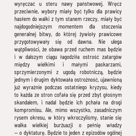
wyręczać u steru nawy państwowej. Wręcz
przeciwnie, wybory miały być tylko dla prawicy
hasłem do walki z tym stanem rzeczy, miały być
najdogodniejszym momentem dla stoczenia
generalnej bitwy, do której żywioły prawicowe
przygotowywały się od dawna. Nie ulega
wątpliwości, że obawa przed ruchem mas będzie
i w dalszym ciągu łagodziła ostrość zatargów
między wielkimi i małymi paskarzami,
sprzymierzonymi z ugodą robotniczą, będzie
jednym i drugim dyktowała ostrożność, ujawnioną
już wyraźnie podczas ostatniego kryzysu, kiedy
to każda ze stron cofała się przed zbyt głośnym
skandalem, i nadal będzie ich pchała na drogi
kompromisu. Ale, mimo wszystko, zasadniczym
rysem okresu, w który wkroczyliśmy, stanie się
walka wielkiej burżuazji o pełnię władzy
— o dyktaturę. Będzie to jeden z epizodów ogólnej