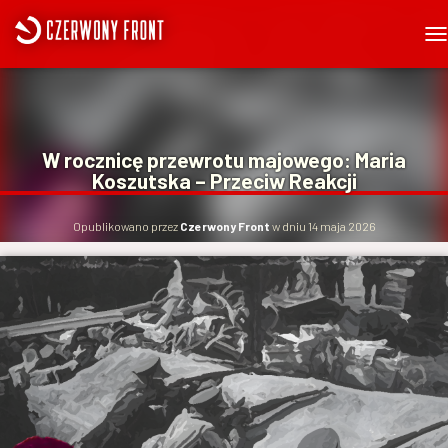
P
R
Z
E
Ł
Ą
W rocznicę przewrotu majowego: Maria
C
Koszutska – Przeciw Reakcji
Z
N
A
Opublikowano przez
Czerwony Front
w dniu
14 maja 2026
W
I
G
A
C
J
Ę