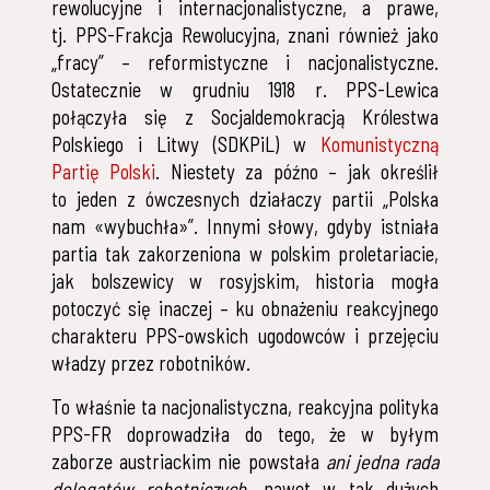
rewolucyjne i internacjonalistyczne, a prawe,
tj. PPS-Frakcja Rewolucyjna, znani również jako
„fracy” – reformistyczne i nacjonalistyczne.
Ostatecznie w grudniu 1918 r. PPS-Lewica
połączyła się z Socjaldemokracją Królestwa
Polskiego i Litwy (SDKPiL) w
Komunistyczną
Partię Polski
. Niestety za późno – jak określił
to jeden z ówczesnych działaczy partii „Polska
nam «wybuchła»”. Innymi słowy, gdyby istniała
partia tak zakorzeniona w polskim proletariacie,
jak bolszewicy w rosyjskim, historia mogła
potoczyć się inaczej – ku obnażeniu reakcyjnego
charakteru PPS-owskich ugodowców i przejęciu
władzy przez robotników.
To właśnie ta nacjonalistyczna, reakcyjna polityka
PPS-FR doprowadziła do tego, że w byłym
zaborze austriackim nie powstała
ani jedna rada
delegatów robotniczych
, nawet w tak dużych