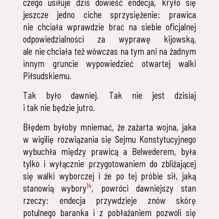
czego usiłuje dziś dowieść endecja, kryło się
jeszcze jedno ciche sprzysiężenie: prawica
nie chciała wprawdzie brać na siebie oficjalnej
odpowiedzialności za wyprawę kijowską,
ale nie chciała też wówczas na tym ani na żadnym
innym gruncie wypowiedzieć otwartej walki
Piłsudskiemu.
Tak było dawniej. Tak nie jest dzisiaj
i tak nie będzie jutro.
Błędem byłoby mniemać, że zażarta wojna, jaka
w wigilię rozwiązania się Sejmu Konstytucyjnego
wybuchła między prawicą a Belwederem, była
tylko i wyłącznie przygotowaniem do zbliżającej
się walki wyborczej i że po tej próbie sił, jaką
14
stanowią wybory
, powróci dawniejszy stan
rzeczy: endecja przywdzieje znów skórę
potulnego baranka i z pobłażaniem pozwoli się