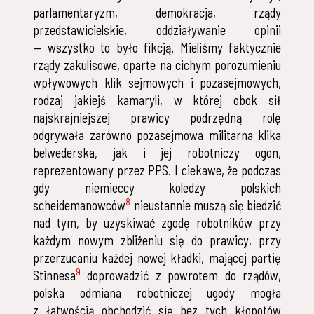
parlamentaryzm, demokracja, rządy
przedstawicielskie, oddziaływanie opinii
— wszystko to było fikcją. Mieliśmy faktycznie
rządy zakulisowe, oparte na cichym porozumieniu
wpływowych klik sejmowych i pozasejmowych,
rodzaj jakiejś kamaryli, w której obok sił
najskrajniejszej prawicy podrzędną rolę
odgrywała zarówno pozasejmowa militarna klika
belwederska, jak i jej robotniczy ogon,
reprezentowany przez PPS. I ciekawe, że podczas
gdy niemieccy koledzy polskich
8
scheidemanowców
nieustannie muszą się biedzić
nad tym, by uzyskiwać zgodę robotników przy
każdym nowym zbliżeniu się do prawicy, przy
przerzucaniu każdej nowej kładki, mającej partię
9
Stinnesa
doprowadzić z powrotem do rządów,
polska odmiana robotniczej ugody mogła
z łatwością obchodzić się bez tych kłopotów