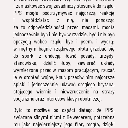
i zamaskować swój zasadniczy stosunek do rządu.
PPS mogła podtrzymywać najgorszą reakcję
i współdziałać z nią, nie ponosząc
za to odpowiedzialności przed masami, mogła
jednocześnie być i nie być w rządzie, być i nie być
opozycją wobec rządu, być i psem, i wydrą:
w mętnym bagnie rządowego błota grzebać się
do spółki z endecją, łowić posady, urzędy,
stanowiska, dzielić łupy, zawierać układy
wymierzone przeciw masom pracującym, rzucać
je w otchłań wojny, knuć przeciw nim najgorsze
spiski i jednocześnie udawać srogiego brytana,
stojącego wiernie i niewzruszenie na straży
socjalizmu oraz interesów klasy robotniczej.
Było to możliwe po części dlatego, że PPS,
związana silnymi nićmi z Belwederem, potrzebna
mu jako najwierniejszy jego filar, mogła, dzięki