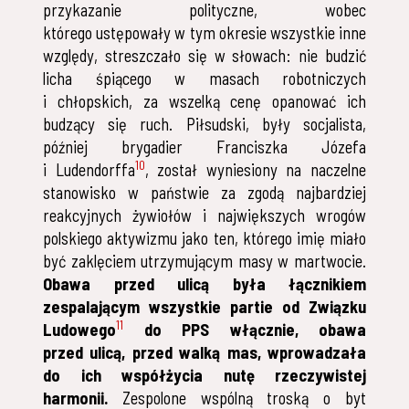
przykazanie polityczne, wobec
którego ustępowały w tym okresie wszystkie inne
względy, streszczało się w słowach: nie budzić
licha śpiącego w masach robotniczych
i chłopskich, za wszelką cenę opanować ich
budzący się ruch. Piłsudski, były socjalista,
później brygadier Franciszka Józefa
10
i Ludendorffa
, został wyniesiony na naczelne
stanowisko w państwie za zgodą najbardziej
reakcyjnych żywiołów i największych wrogów
polskiego aktywizmu jako ten, którego imię miało
być zaklęciem utrzymującym masy w martwocie.
Obawa przed ulicą była łącznikiem
zespalającym wszystkie partie od Związku
11
Ludowego
do PPS włącznie, obawa
przed ulicą, przed walką mas, wprowadzała
do ich współżycia nutę rzeczywistej
harmonii.
Zespolone wspólną troską o byt