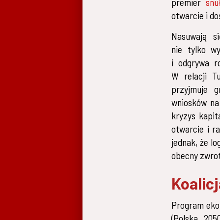
premier
snu
otwarcie i d
Nasuwają si
nie tylko w
i odgrywa r
W relacji T
przyjmuje g
wniosków na
kryzys kapit
otwarcie i r
jednak, że l
obecny zwro
Koalic
Program ekon
(Polska 205