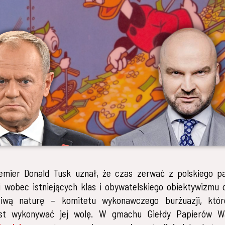
remier Donald Tusk uznał, że czas zerwać z polskiego p
i wobec istniejących klas i obywatelskiego obiektywizmu
iwą naturę – komitetu wykonawczego burżuazji, któ
st wykonywać jej wolę. W gmachu Giełdy Papierów W