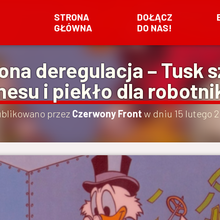
STRONA
DOŁĄCZ
GŁÓWNA
DO NAS!
a deregulacja – Tusk sz
nesu i piekło dla robotn
blikowano przez
Czerwony Front
w dniu
15 lutego 