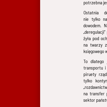
potrzebna je
Ostatnia 
nie tylko n
dowodem. Na
„deregulacji
żyła pod oc
na twarzy z
księgowego w
To dlatego 
transportu 
piruety rzą
tylko konty
„rozdawnict
na transfer 
sektor państ