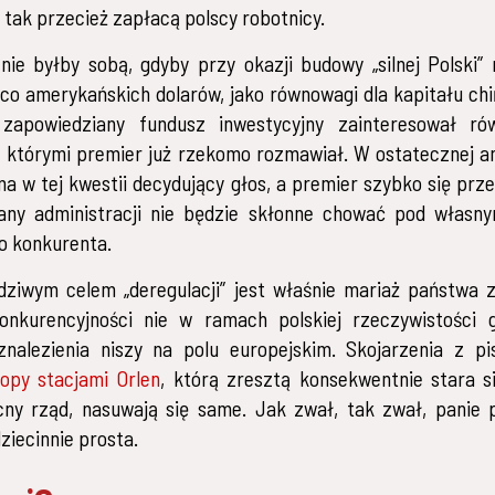
 tak przecież zapłacą polscy robotnicy.
nie byłby sobą, gdyby przy okazji budowy „silnej Polski”
co amerykańskich dolarów, jako równowagi dla kapitału chi
zapowiedziany fundusz inwestycyjny zainteresował r
z którymi premier już rzekomo rozmawiał. W ostatecznej an
a w tej kwestii decydujący głos, a premier szybko się prz
ny administracji nie będzie skłonne chować pod własn
o konkurenta.
dziwym celem „deregulacji” jest właśnie mariaż państwa 
konkurencyjności nie w ramach polskiej rzeczywistości g
znalezienia niszy na polu europejskim. Skojarzenia z pi
opy stacjami Orlen
, którą zresztą konsekwentnie stara s
ny rząd, nasuwają się same. Jak zwał, tak zwał, panie 
ziecinnie prosta.