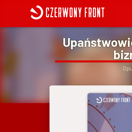
Upaństwowion
biz
Opu