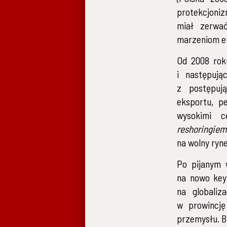
protekcjoniz
miał zerwać
marzeniom eu
Od 2008 rok
i następują
z postępują
eksportu, pe
wysokimi c
reshoringiem
na wolny ryn
Po pijanym 
na nowo key
na globaliz
w prowincję 
przemysłu. B