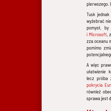
pierwszego. I
Tusk jednak 
wyżebrać nie
pomysł, by 
i Microsoft
, 
zza oceanu m
pomimo zmia
potencjalneg
A więc praw
ułatwienie 
lecz próba 
pokrycia Eur
również obec
sprawa jest d