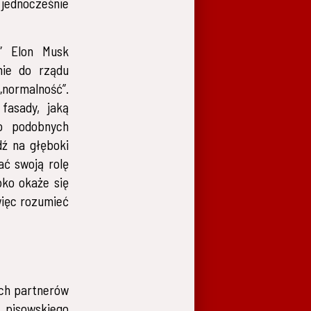
jednocześnie
y” Elon Musk
nie do rządu
normalność”.
fasady, jaką
do podobnych
ź na głęboki
ać swoją rolę
bko okaże się
więc rozumieć
ych partnerów
 pisowskiego