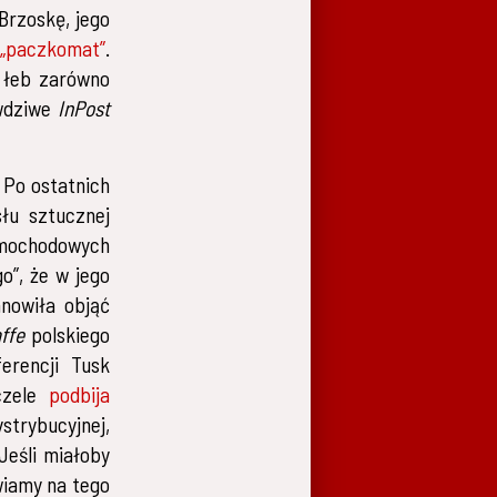
Brzoskę, jego
„paczkomat”
.
 łeb zarówno
awdziwe
InPost
 Po ostatnich
łu sztucznej
amochodowych
o”, że w jego
anowiła objąć
ffe
polskiego
erencji Tusk
 czele
podbija
trybucyjnej,
 Jeśli miałoby
wiamy na tego