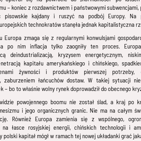
mu – koniec z rozdawnictwem i państwowymi subwencjami, p
 pisowskie kajdany i ruszyć na podbój Europy. Na 
ropejskich technokratów stanęła jednak kapitalistyczna r
u Europa zmaga się z regularnymi konwulsjami gospodar
ca po nim inflacja tylko zaogniły ten proces. Europ
cą deindustrializacją, kryzysem energetycznym, nis
netracją kapitału amerykańskiego i chińskiego, spadkie
enami żywności i produktów pierwszej potrzeby, 
, zaburzeniem łańcuchów dostaw. W takiej sytuacji ni
ek – bo to właśnie wolny rynek doprowadził do obecnego kry
widzie powojennego boomu nie został ślad, a kraj po kr
nesizmu i jego organicznych granic. Nie ma na całym świ
ację. Również Europa zamienia się z wspólnego, ogr
na łasce rosyjskiej energii, chińskich technologii i a
y polski kapitał mógł w ramach tej nowej układanki grać jaką