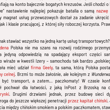
afiają na konto bajecznie bogatych krezusów. Jeśli chodzi o 
e” nastawienie najlepiej pokazuje batalia o samą
nazwę 
y magnat usług przewozowych dostał za zadanie ukręcić
jak i klasie pracującej, z której siły roboczej korzysta. Pr
nak stawiać wszystko na jedną kartę usług transportowych?
idena
Polska nie ma szans na rozwój rodzimego przemys
i, a jedyną odpowiedzią na spadający eksport części s
o wiraże w kwestii Izery – samochodu tak bardzo „polskieg
iała mieć udział
firma Geely
, ta sama, którą Polska post
y celnej
. Brzmi to może żałośnie, ale kolejnym z
Wunderwa
 być transport, a zatem… paczkomaty! W czasie konf
ił pochwał dla łatwości, z jaką InPost z Brzoską na
rynki
. Drugimi drzwiami jednak, przez budowę sieci dys
droga do jeszcze większej penetracji
przez kapitał chiński
.
rcia między chińskim smokiem a polskim paczkomatem, sta