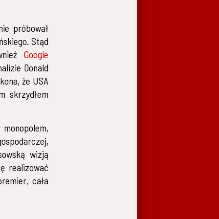
 nie próbował
ńskiego. Stąd
ównież
Google
alizie Donald
ekona, że USA
ym skrzydłem
z monopolem,
ospodarczej,
sowską wizją
ię realizować
premier, cała