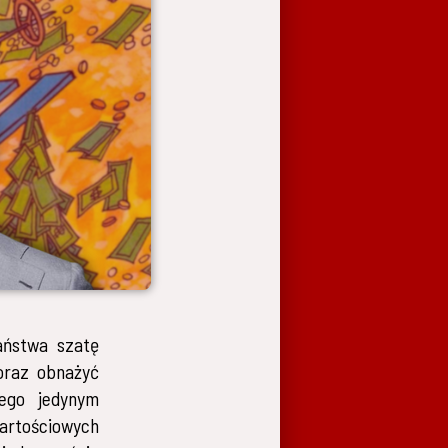
aństwa szatę
 oraz obnażyć
rego jedynym
artościowych