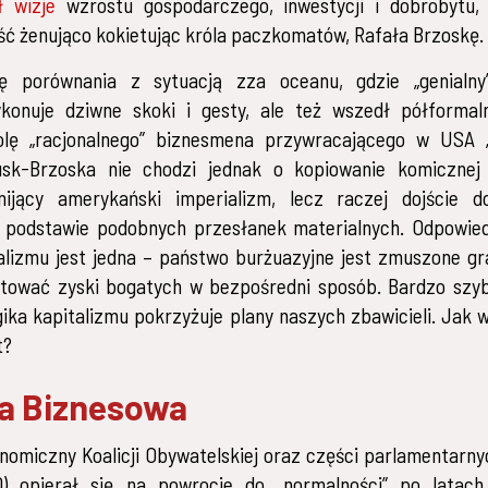
ł wizje
wzrostu gospodarczego, inwestycji i dobrobytu, 
ość żenująco kokietując króla paczkomatów, Rafała Brzoskę.
ę porównania z sytuacją zza oceanu, gdzie „genialn
ykonuje dziwne skoki i gesty, ale też wszedł półformal
olę „racjonalnego” biznesmena przywracającego w USA „
usk-Brzoska nie chodzi jednak o kopiowanie komicznej 
nijący amerykański imperializm, lecz raczej dojście 
 podstawie podobnych przesłanek materialnych. Odpowied
alizmu jest jedna – państwo burżuazyjne jest zmuszone gr
atować zyski bogatych w bezpośredni sposób. Bardzo szy
ogika kapitalizmu pokrzyżuje plany naszych zbawicieli. Jak 
t?
ja Biznesowa
omiczny Koalicji Obywatelskiej oraz części parlamentarn
0) opierał się na powrocie do „normalności” po latach