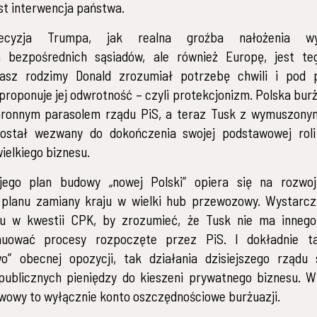
st interwencja państwa.
decyzja Trumpa, jak realna groźba nałożenia wy
a bezpośrednich sąsiadów, ale również Europę, jest te
sz rodzimy Donald zrozumiał potrzebę chwili i pod 
” proponuje jej odwrotność – czyli protekcjonizm. Polska bur
hronnym parasolem rządu PiS, a teraz Tusk z wymuszon
ostał wezwany do dokończenia swojej podstawowej rol
ielkiego biznesu.
jego plan budowy „nowej Polski” opiera się na rozwo
i planu zamiany kraju w wielki hub przewozowy. Wystarc
du w kwestii CPK, by zrozumieć, że Tusk nie ma innego
nuować procesy rozpoczęte przez PiS. I dokładnie 
wo” obecnej opozycji, tak działania dzisiejszego rządu 
publicznych pieniędzy do kieszeni prywatnego biznesu. W
wowy to wyłącznie konto oszczędnościowe burżuazji.