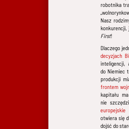
robotnika tr
„wolnorynkow
Nasz rodzim
konkurencji, 
First
!
Dlaczego jed
decyzjach B
inteligencj
do Niemiec t
produkcji m
frontem wojn
kapitału ma
nie szczędz
europejskie 
otwiera się 
dojść do sta