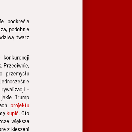
ie podkreśla
cza, podobnie
wdziwą twarz
 konkurencji
. Przeciwnie,
go przemysłu
Jednocześnie
rywalizacji –
, jakie Trump
mach
projektu
rmę
kupić
. Oto
zcze większa
re z kieszeni