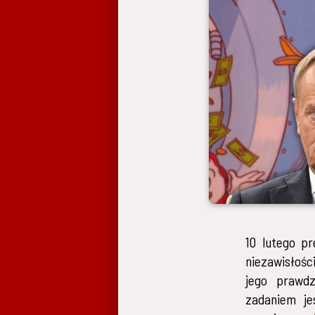
10 lutego p
niezawisłośc
jego prawdz
zadaniem je