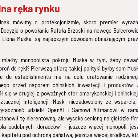
lna ręka rynku
dnak mówimy o protekcjonizmie, skoro premier wyraźn
 Decyzja o powołaniu Rafała Brzoski na nowego Balcerowi
ia Elona Muska, są najlepszym dowodem obnażającym pra
s miałby monopolista pokroju Muska w tym, żeby dawać
roń do ręki? Pierwszą ofiarą takiej polityki byłby sam Musk
nie do establishmentu ma na celu uratowanie rodzime
nego przed naporem chińskich inwestycji i produktów. 
ił się w drugiej z poważnych sfer amerykańskiej i chińskiej 
sztucznej inteligencji. Musk, niezadowolony ze wsparcia
wyłączność udzielił OpenAI i Samowi Altmanowi w ra
stanowił tę nierentowną, ale wysoko cenioną na giełdzie fi
ola podobnych „doradców” – jeszcze więcej monopoli, jes
 kapitału pod ochroną państwa, jeszcze więcej środków, któ