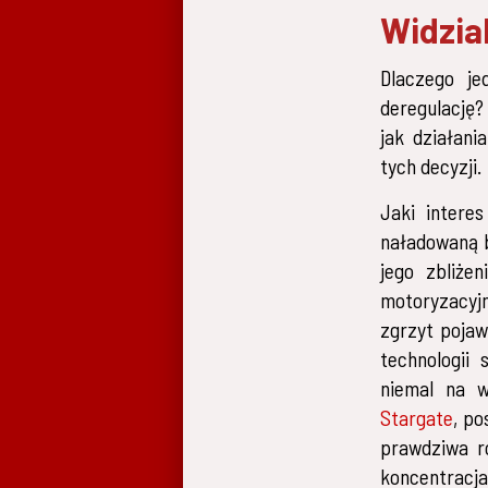
Widzia
Dlaczego je
deregulację?
jak działan
tych decyzji.
Jaki intere
naładowaną b
jego zbliże
motoryzacyj
zgrzyt pojaw
technologii 
niemal na 
Stargate
, po
prawdziwa r
koncentracja