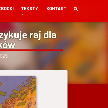
EBOOKI
TEKSTY
KONTAKT
ykuje raj dla
ików
2025