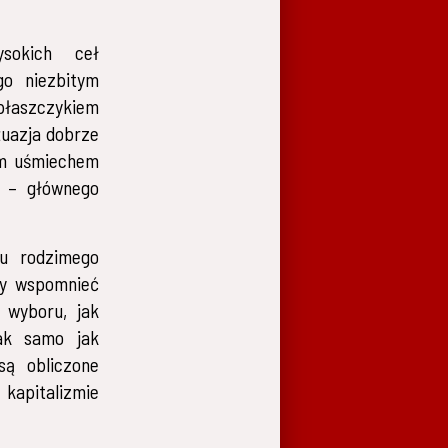
sokich ceł
go niezbitym
płaszczykiem
żuazja dobrze
ym uśmiechem
i – głównego
ju rodzimego
zy wspomnieć
 wyboru, jak
tak samo jak
są obliczone
 kapitalizmie