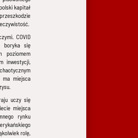
olski kapitał
przeszkodzie
zeczywistość.
czymi. COVID
a boryka się
kim poziomem
m inwestycji,
chaotycznym
e ma miejsca
zysu.
aju uczy się
ecie miejsca
omnego rynku
merykańskiego
kolwiek rolę,