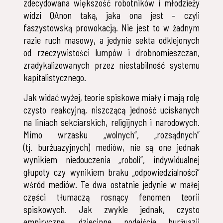
zdecydowana większość robotników i młodzieży
widzi QAnon taką, jaka ona jest – czyli
faszystowską prowokacją. Nie jest to w żadnym
razie ruch masowy, a jedynie sekta odklejonych
od rzeczywistości lumpów i drobnomieszczan,
zradykalizowanych przez niestabilność systemu
kapitalistycznego.
Jak widać wyżej, teorie spiskowe miały i mają rolę
czysto reakcyjną, niszczącą jedność uciskanych
na liniach sekciarskich, religijnych i narodowych.
Mimo wrzasku „wolnych”, „rozsądnych”
(tj. burżuazyjnych) mediów, nie są one jednak
wynikiem niedouczenia „roboli”, indywidualnej
głupoty czy wynikiem braku „odpowiedzialności”
wśród mediów. Te dwa ostatnie jedynie w małej
części tłumaczą rosnący fenomen teorii
spiskowych. Jak zwykle jednak, czysto
empiryczne, dziecinne podejście burżuazji