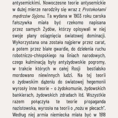
antysemickimi. Nowoczesne teorie antysemickie
w dużej mierze narodziły się wraz z
Protokołami
mędrców Syjonu
. Ta wydana w 1903 roku carska
fałszywka miała być rzekomo napisana
przez samych Żydów, którzy opisywali w niej
swoje plany osiągnięcia światowej dominacji.
Wykorzystana ona została najpierw przez carat,
a potem przez białe gwardie, do dzielenia ruchu
robotniczo-chłopskiego na liniach narodowych,
czego kulminacją były antyżydowskie pogromy,
w trakcie których w całej Rosji bestialsko
mordowano niewinnych ludzi. Na tej teorii
o żydowskim dążeniu do światowej hegemonii
wyrosły inne teorie – o żydokomunie, żydowskich
bankierach, żydowskich zdradach itd. Wszystkie
razem połączyła te teorie propaganda
nazistowska, wyrosła na teorii o „nożu w plecach”.
Według niej armia niemiecka miała być w 1918