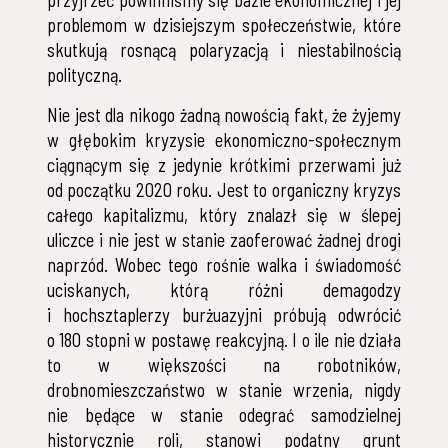
przyjrzeć powinniśmy się bazie ekonomicznej i jej
problemom w dzisiejszym społeczeństwie, które
skutkują rosnącą polaryzacją i niestabilnością
polityczną.
Nie jest dla nikogo żadną nowością fakt, że żyjemy
w głębokim kryzysie ekonomiczno-społecznym
ciągnącym się z jedynie krótkimi przerwami już
od początku 2020 roku. Jest to organiczny kryzys
całego kapitalizmu, który znalazł się w ślepej
uliczce i nie jest w stanie zaoferować żadnej drogi
naprzód. Wobec tego rośnie walka i świadomość
uciskanych, którą różni demagodzy
i hochsztaplerzy burżuazyjni próbują odwrócić
o 180 stopni w postawę reakcyjną. I o ile nie działa
to w większości na robotników,
drobnomieszczaństwo w stanie wrzenia, nigdy
nie będące w stanie odegrać samodzielnej
historycznie roli, stanowi podatny grunt