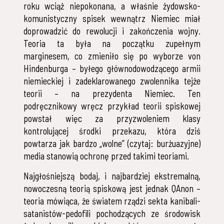
roku wciąż niepokonana, a właśnie żydowsko-
komunistyczny spisek wewnątrz Niemiec miał
doprowadzić do rewolucji i zakończenia wojny.
Teoria ta była na początku zupełnym
marginesem, co zmieniło się po wyborze von
Hindenburga – byłego głównodowodzącego armii
niemieckiej i zadeklarowanego zwolennika tejże
teorii – na prezydenta Niemiec. Ten
podręcznikowy wręcz przykład teorii spiskowej
powstał więc za przyzwoleniem klasy
kontrolującej środki przekazu, która dziś
powtarza jak bardzo „wolne” (czytaj: burżuazyjne)
media stanowią ochronę przed takimi teoriami.
Najgłośniejszą bodaj, i najbardziej ekstremalną,
nowoczesną teorią spiskową jest jednak QAnon –
teoria mówiąca, że światem rządzi sekta kanibali-
satanistów-pedofili pochodzących ze środowisk