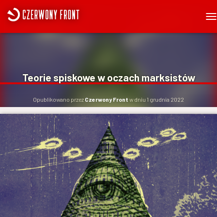
P
R
Z
E
Ł
Ą
Teorie spiskowe w oczach marksistów
C
Z
N
Opublikowano przez
Czerwony Front
w dniu
1 grudnia 2022
A
W
I
G
A
C
J
Ę