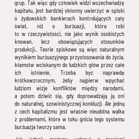
grup. Tak więc gdy człowiek widzi wszechwładzę
kapitału, jest bardziej skłonny uwierzyć w spiski
o żydowskich bankierach kontrolujących cały
świat, niż o burżuazji, która robi
to w rzeczywistości, nie jako wynik osobistych
knowań, lecz obowiązujących stosunków
produkcji.. Teorie spiskowe są więc naturalnym
wynikiem burżuazyjnego przystosowania do życia,
kłamstw wciskanym do ludzkich głów przez całe
ich istnienie. Trzeba być naprawdę
krótkowzrocznym, żeby najpierw wpychać
ludziom wizje konfliktów między narodami,
a potem dziwić się, gdy doprowadzają ją oni
do naturalnej, szowinistycznej konkluzji. Ale jedną
z cech kapitalizmu jest właśnie nieudolna walka
z problemami, które w toku gnicia tego systemu
burżuazja tworzy sama.