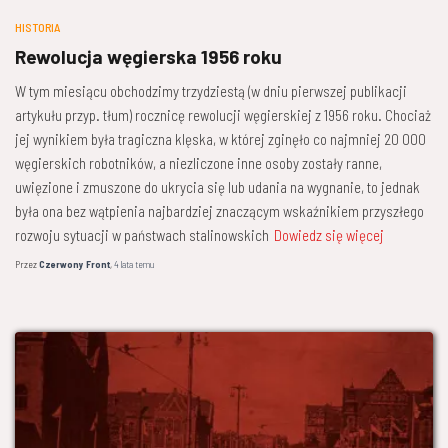
HISTORIA
Rewolucja węgierska 1956 roku
W tym miesiącu obchodzimy trzydziestą (w dniu pierwszej publikacji
artykułu przyp. tłum) rocznicę rewolucji węgierskiej z 1956 roku. Chociaż
jej wynikiem była tragiczna klęska, w której zginęło co najmniej 20 000
węgierskich robotników, a niezliczone inne osoby zostały ranne,
uwięzione i zmuszone do ukrycia się lub udania na wygnanie, to jednak
była ona bez wątpienia najbardziej znaczącym wskaźnikiem przyszłego
rozwoju sytuacji w państwach stalinowskich
Dowiedz się więcej
Przez
Czerwony Front
,
4 lata
temu