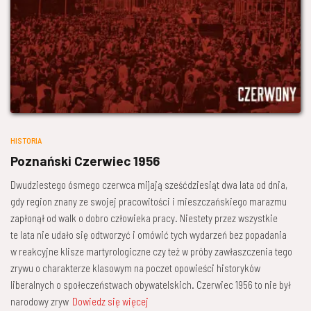
HISTORIA
Poznański Czerwiec 1956
Dwudziestego ósmego czerwca mijają sześćdziesiąt dwa lata od dnia,
gdy region znany ze swojej pracowitości i mieszczańskiego marazmu
zapłonął od walk o dobro człowieka pracy. Niestety przez wszystkie
te lata nie udało się odtworzyć i omówić tych wydarzeń bez popadania
w reakcyjne klisze martyrologiczne czy też w próby zawłaszczenia tego
zrywu o charakterze klasowym na poczet opowieści historyków
liberalnych o społeczeństwach obywatelskich. Czerwiec 1956 to nie był
narodowy zryw
Dowiedz się więcej