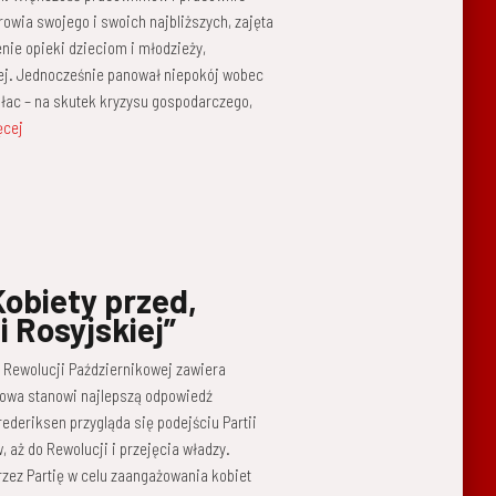
owia swojego i swoich najbliższych, zajęta
nie opieki dzieciom i młodzieży,
ej. Jednocześnie panował niepokój wobec
płac – na skutek kryzysu gospodarczego,
ęcej
Kobiety przed,
i Rosyjskiej”
o Rewolucji Październikowej zawiera
sowa stanowi najlepszą odpowiedź
ederiksen przygląda się podejściu Partii
, aż do Rewolucji i przejęcia władzy.
rzez Partię w celu zaangażowania kobiet