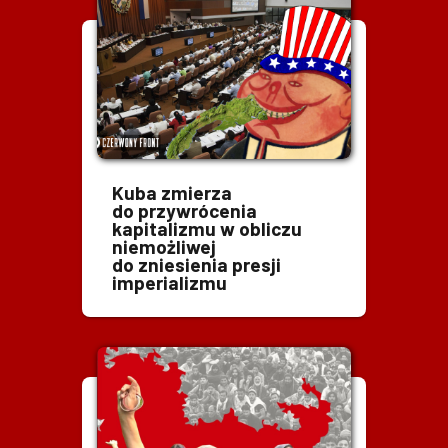
Kuba zmierza
do przywrócenia
kapitalizmu w obliczu
niemożliwej
do zniesienia presji
imperializmu