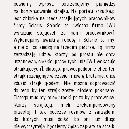
powiemy wprost, potrzebujemy pieniędzy
na kontynuowanie strajku. Na portalu zrzutka.pl
jest zbiórka na rzecz strajkujących pracowników
firmy Solaris. Solaris to świetna firma [WJ
wskazuje stojących za nami pracowników].
Wykonujemy świetną robotę i Solaris to my,
a nie ci, co siedzą na trzecim piętrze. Tą firmą
zarządzają ludzie, którzy po prostu nie chcą
uszanować, ciężkiej pracy tych ludzi[WJ wskazuje
strajkujących], dlatego, prawdopodobnie chcą ten
strajk rozciągnąć w czasie i mówię brutalnie, chcą
zdusić strajk głodem. Nie można doprowadzić
do tego by ten strajk został głodem pokonany.
Dlatego musimy mieć środki po to by pracownicy,
którzy strajkują, mieli zrekompensowany
przestój. I tak podczas rozmów z zarządem,
do których musi dojść, bo oni już długo
nie wytrzymają, będziemy żądać zapłaty za strajk,