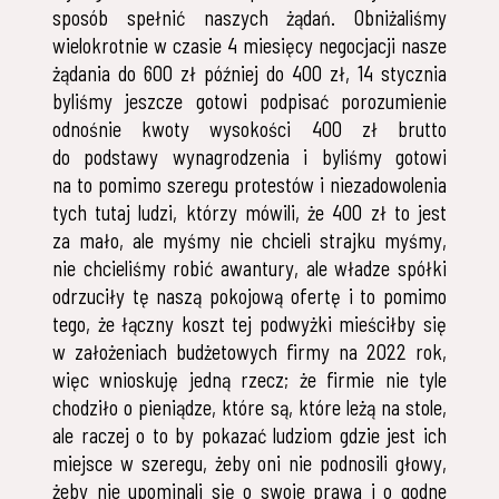
sposób spełnić naszych żądań. Obniżaliśmy
wielokrotnie w czasie 4 miesięcy negocjacji nasze
żądania do 600 zł później do 400 zł, 14 stycznia
byliśmy jeszcze gotowi podpisać porozumienie
odnośnie kwoty wysokości 400 zł brutto
do podstawy wynagrodzenia i byliśmy gotowi
na to pomimo szeregu protestów i niezadowolenia
tych tutaj ludzi, którzy mówili, że 400 zł to jest
za mało, ale myśmy nie chcieli strajku myśmy,
nie chcieliśmy robić awantury, ale władze spółki
odrzuciły tę naszą pokojową ofertę i to pomimo
tego, że łączny koszt tej podwyżki mieściłby się
w założeniach budżetowych firmy na 2022 rok,
więc wnioskuję jedną rzecz; że firmie nie tyle
chodziło o pieniądze, które są, które leżą na stole,
ale raczej o to by pokazać ludziom gdzie jest ich
miejsce w szeregu, żeby oni nie podnosili głowy,
żeby nie upominali się o swoje prawa i o godne