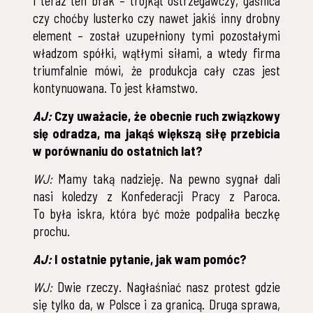
i teraz ten brak – trójkąt ostrzegawczy, gaśnica
czy choćby lusterko czy nawet jakiś inny drobny
element – został uzupełniony tymi pozostałymi
władzom spółki, wątłymi siłami, a wtedy firma
triumfalnie mówi, że produkcja cały czas jest
kontynuowana. To jest kłamstwo.
AJ:
Czy uważacie, że obecnie ruch związkowy
się odradza, ma jakąś większą siłę przebicia
w porównaniu do ostatnich lat?
WJ:
Mamy taką nadzieję. Na pewno sygnał dali
nasi koledzy z Konfederacji Pracy z Paroca.
To była iskra, która być może podpaliła beczkę
prochu.
AJ:
I ostatnie pytanie, jak wam pomóc?
WJ:
Dwie rzeczy. Nagłaśniać nasz protest gdzie
się tylko da, w Polsce i za granicą. Druga sprawa,