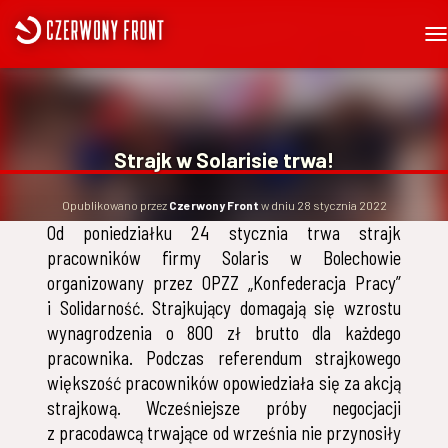
P
R
Z
E
Ł
Ą
Strajk w Solarisie trwa!
C
Z
N
Opublikowano przez
Czerwony Front
w dniu
28 stycznia 2022
A
Od poniedziałku 24 stycznia trwa strajk
W
pracowników firmy Solaris w Bolechowie
I
G
organizowany przez OPZZ „Konfederacja Pracy”
A
i Solidarność. Strajkujący domagają się wzrostu
C
wynagrodzenia o 800 zł brutto dla każdego
J
Ę
pracownika. Podczas referendum strajkowego
większość pracowników opowiedziała się za akcją
strajkową. Wcześniejsze próby negocjacji
z pracodawcą trwające od września nie przynosiły