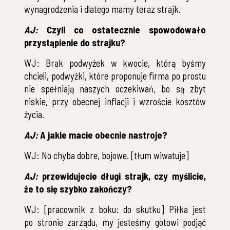
wynagrodzenia i dlatego mamy teraz strajk.
AJ:
Czyli co ostatecznie spowodowało
przystąpienie do strajku?
WJ: Brak podwyżek w kwocie, którą byśmy
chcieli, podwyżki, które proponuje firma po prostu
nie spełniają naszych oczekiwań, bo są zbyt
niskie, przy obecnej inflacji i wzroście kosztów
życia.
A
J:
A jakie macie obecnie nastroje?
WJ: No chyba dobre, bojowe. [tłum wiwatuje]
AJ:
przewidujecie długi strajk, czy myślicie,
że to się szybko zakończy?
WJ: [pracownik z boku: do skutku] Piłka jest
po stronie zarządu, my jesteśmy gotowi podjąć