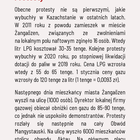
Obecne protesty nie są pierwszymi, jakie
wybuchły w Kazachstanie w ostatnich latach.
W 2011 roku z powodu zamieszek w mieście
Żangaözen, związanych ze zwolnieniami
na lokalnym polu naftowym zginęło 16 osób. Wtedy
litr LPG kosztował 30-35 tenge. Kolejne protesty
wybuchły w 2020 roku, po stopniowej likwidacji
dotacji do paliw w 2019 roku. Cena LPG wzrosła
wtedy z 55 do 65 tenge. 1 stycznia ceny gazu
wzrosły do 120 tenge za litr (1 tenge = 0,0093 zł).
Następnego dnia mieszkańcy miasta Żangaözen
wyszli na ulicę (1000 osób). Dyrektor lokalnej firmy
gazowej obiecał obniżki cen gazu do 85-90 tenge,
co jednak nie uspokoiło demonstrantów. Protesty
rozlały się następnie na cały Obwód
Mangystauski. Na ulicę wyszło 6000 mieszkańców
stolicy obwodu, Aktau. Na głównym placu