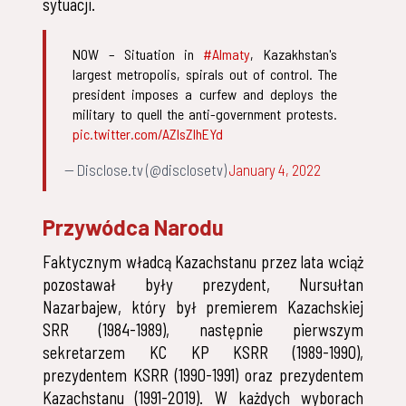
sytuacji.
NOW – Situation in
#Almaty
, Kazakhstan's
largest metropolis, spirals out of control. The
president imposes a curfew and deploys the
military to quell the anti-government protests.
pic.twitter.com/AZIsZlhEYd
— Disclose.tv (@disclosetv)
January 4, 2022
Przywódca Narodu
Faktycznym władcą Kazachstanu przez lata wciąż
pozostawał były prezydent, Nursułtan
Nazarbajew, który był premierem Kazachskiej
SRR (1984-1989), następnie pierwszym
sekretarzem KC KP KSRR (1989-1990),
prezydentem KSRR (1990-1991) oraz prezydentem
Kazachstanu (1991-2019). W każdych wyborach