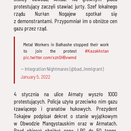
protestujący zaczęli stawiać jurty. Szef lokalnego
rządu Nurłan Nogajew spotkał się
z demonstrantami. Przypomniał im o obniżce cen
gazu przez rząd.
Metal Workers in Balhashe stopped their work
to join the protest
#Kazakhstan
pic.twitter.com/xznSHBvwmd
— Integration Nightmares (@bad_immigrant)
January 5, 2022
4 stycznia na ulice Ałmaty wyszło 1000
protestujących. Policja użyła przeciwko nim gazu
łzawiącego i granatów hukowych. Prezydent
Tokajew podpisał dekret o stanie wyjątkowym
w Obwodzie Mangystauskim oraz w Ałmatach.
Rząd obiecał obniżyć cenę LPG do 50 tenge.