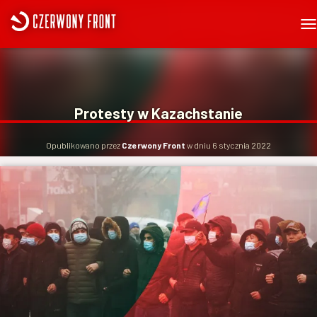
P
R
Z
E
Ł
Ą
Protesty w Kazachstanie
C
Z
N
Opublikowano przez
Czerwony Front
w dniu
6 stycznia 2022
A
W
I
G
A
C
J
Ę