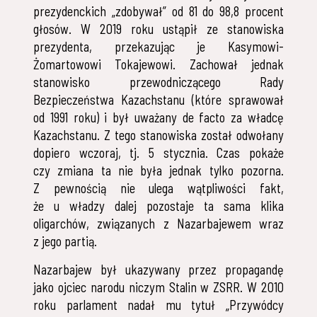
prezydenckich „zdobywał” od 81 do 98,8 procent
głosów. W 2019 roku ustąpił ze stanowiska
prezydenta, przekazując je Kasymowi-
Żomartowowi Tokajewowi. Zachował jednak
stanowisko przewodniczącego Rady
Bezpieczeństwa Kazachstanu (które sprawował
od 1991 roku) i był uważany de facto za władcę
Kazachstanu. Z tego stanowiska został odwołany
dopiero wczoraj, tj. 5 stycznia. Czas pokaże
czy zmiana ta nie była jednak tylko pozorna.
Z pewnością nie ulega wątpliwości fakt,
że u władzy dalej pozostaje ta sama klika
oligarchów, związanych z Nazarbajewem wraz
z jego partią.
Nazarbajew był ukazywany przez propagandę
jako ojciec narodu niczym Stalin w ZSRR. W 2010
roku parlament nadał mu tytuł „Przywódcy