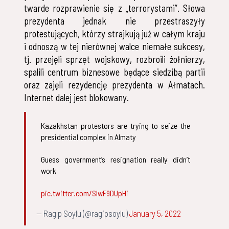
twarde rozprawienie się z „terrorystami”. Słowa
prezydenta jednak nie przestraszyły
protestujących, którzy strajkują już w całym kraju
i odnoszą w tej nierównej walce niemałe sukcesy,
tj. przejęli sprzęt wojskowy, rozbroili żołnierzy,
spalili centrum biznesowe będące siedzibą partii
oraz zajęli rezydencję prezydenta w Ałmatach.
Internet dalej jest blokowany.
Kazakhstan protestors are trying to seize the
presidential complex in Almaty
Guess government’s resignation really didn’t
work
pic.twitter.com/SIwF9DUpHi
— Ragıp Soylu (@ragipsoylu)
January 5, 2022