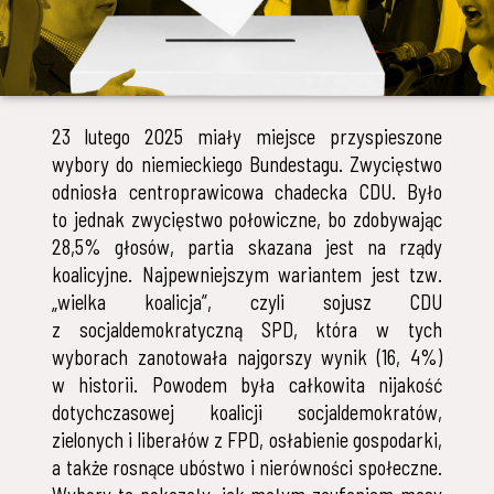
23 lutego 2025 miały miejsce przyspieszone
wybory do niemieckiego Bundestagu. Zwycięstwo
odniosła centroprawicowa chadecka CDU. Było
to jednak zwycięstwo połowiczne, bo zdobywając
28,5% głosów, partia skazana jest na rządy
koalicyjne. Najpewniejszym wariantem jest tzw.
„wielka koalicja”, czyli sojusz CDU
z socjaldemokratyczną SPD, która w tych
wyborach zanotowała najgorszy wynik (16, 4%)
w historii. Powodem była całkowita nijakość
dotychczasowej koalicji socjaldemokratów,
zielonych i liberałów z FPD, osłabienie gospodarki,
a także rosnące ubóstwo i nierówności społeczne.