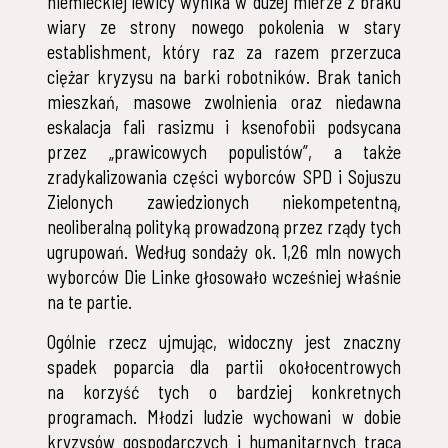
niemieckiej lewicy wynika w dużej mierze z braku
wiary ze strony nowego pokolenia w stary
establishment, który raz za razem przerzuca
ciężar kryzysu na barki robotników. Brak tanich
mieszkań, masowe zwolnienia oraz niedawna
eskalacja fali rasizmu i ksenofobii podsycana
przez „prawicowych populistów”, a także
zradykalizowania części wyborców SPD i Sojuszu
Zielonych zawiedzionych niekompetentną,
neoliberalną polityką prowadzoną przez rządy tych
ugrupowań. Według sondaży ok. 1,26 mln nowych
wyborców Die Linke głosowało wcześniej właśnie
na te partie.
Ogólnie rzecz ujmując, widoczny jest znaczny
spadek poparcia dla partii okołocentrowych
na korzyść tych o bardziej konkretnych
programach. Młodzi ludzie wychowani w dobie
kryzysów gospodarczych i humanitarnych tracą