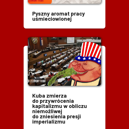
Pyszny aromat pracy
uśmieciowionej
Kuba zmierza
do przywrócenia
kapitalizmu w obliczu
niemożliwej
do zniesienia presji
imperializmu