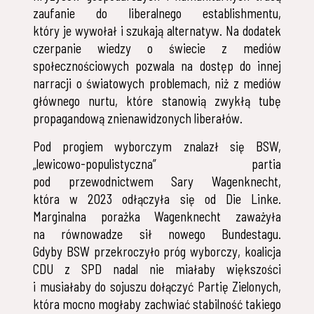
zaufanie do liberalnego establishmentu,
który je wywołał i szukają alternatyw. Na dodatek
czerpanie wiedzy o świecie z mediów
społecznościowych pozwala na dostęp do innej
narracji o światowych problemach, niż z mediów
głównego nurtu, które stanowią zwykłą tubę
propagandową znienawidzonych liberałów.
Pod progiem wyborczym znalazł się BSW,
„lewicowo-populistyczna” partia
pod przewodnictwem Sary Wagenknecht,
która w 2023 odłączyła się od Die Linke.
Marginalna porażka Wagenknecht zaważyła
na równowadze sił nowego Bundestagu.
Gdyby BSW przekroczyło próg wyborczy, koalicja
CDU z SPD nadal nie miałaby większości
i musiałaby do sojuszu dołączyć Partię Zielonych,
która mocno mogłaby zachwiać stabilność takiego