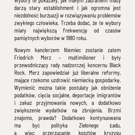
Wybory te pokazały, jak małym zaufaniem masy
darzą stary establishment i jak ogromna jest
niezdolność burżuazji w rozwiązywaniu problemów
zwykłego człowieka. Trzeba dodać, że te wybory
miały największą frekwencję od czasów
pamiętnych wyborów w 1980 roku.
Nowym kanclerzem Niemiec zostanie zatem
Friedrich Merz – multimilioner i były
przewodniczący rady nadzorczej koncernu Black
Rock. Merz zapowiedział już liberalne reformy,
mające rzekomo uzdrowić niemiecką gospodarkę.
Wymienić można takie postulaty jak obniżenie
podatków, cięcia socjalne, deportacje imigrantów
i zakaz przyjmowania nowych, a dodatkowo
zwiększenie wydatków na zbrojenia. Brzmi
znajomo, prawda? Dodatkowo kontynuowana
ma być polityka Zielonego Ładu,
a więc przerzucanie kosztów kryzysu