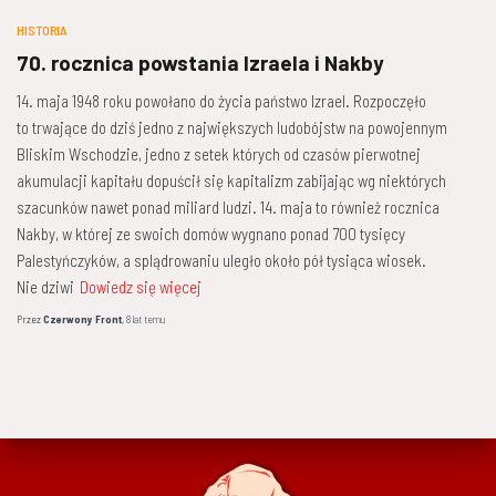
HISTORIA
70. rocznica powstania Izraela i Nakby
14. maja 1948 roku powołano do życia państwo Izrael. Rozpoczęło
to trwające do dziś jedno z największych ludobójstw na powojennym
Bliskim Wschodzie, jedno z setek których od czasów pierwotnej
akumulacji kapitału dopuścił się kapitalizm zabijając wg niektórych
szacunków nawet ponad miliard ludzi. 14. maja to również rocznica
Nakby, w której ze swoich domów wygnano ponad 700 tysięcy
Palestyńczyków, a splądrowaniu uległo około pół tysiąca wiosek.
Nie dziwi
Dowiedz się więcej
Przez
Czerwony Front
,
8 lat
temu