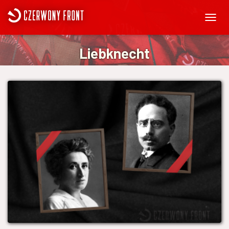
PRZEŁ
NAWIG
Liebknecht