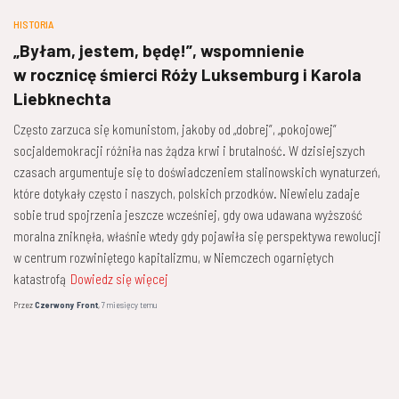
HISTORIA
„Byłam, jestem, będę!”, wspomnienie
w rocznicę śmierci Róży Luksemburg i Karola
Liebknechta
Często zarzuca się komunistom, jakoby od „dobrej”, „pokojowej”
socjaldemokracji różniła nas żądza krwi i brutalność. W dzisiejszych
czasach argumentuje się to doświadczeniem stalinowskich wynaturzeń,
które dotykały często i naszych, polskich przodków. Niewielu zadaje
sobie trud spojrzenia jeszcze wcześniej, gdy owa udawana wyższość
moralna zniknęła, właśnie wtedy gdy pojawiła się perspektywa rewolucji
w centrum rozwiniętego kapitalizmu, w Niemczech ogarniętych
katastrofą
Dowiedz się więcej
Przez
Czerwony Front
,
7 miesięcy
temu