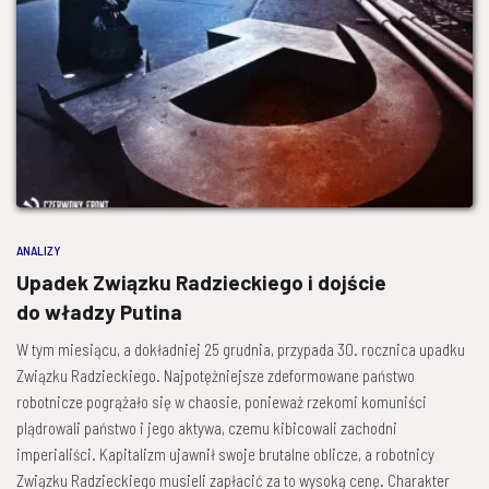
ANALIZY
Upadek Związku Radzieckiego i dojście
do władzy Putina
W tym miesiącu, a dokładniej 25 grudnia, przypada 30. rocznica upadku
Związku Radzieckiego. Najpotężniejsze zdeformowane państwo
robotnicze pogrążało się w chaosie, ponieważ rzekomi komuniści
plądrowali państwo i jego aktywa, czemu kibicowali zachodni
imperialiści. Kapitalizm ujawnił swoje brutalne oblicze, a robotnicy
Związku Radzieckiego musieli zapłacić za to wysoką cenę. Charakter